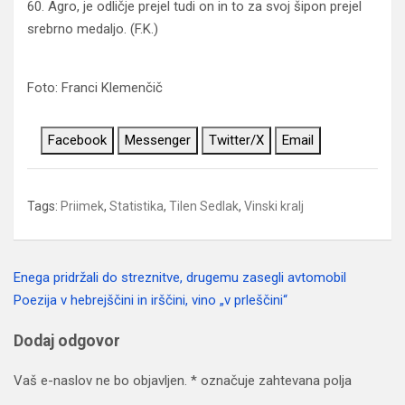
60. Agro, je odličje prejel tudi on in to za svoj šipon prejel
srebrno medaljo. (F.K.)
Foto: Franci Klemenčič
Facebook
Messenger
Twitter/X
Email
Tags:
Priimek
,
Statistika
,
Tilen Sedlak
,
Vinski kralj
Enega pridržali do streznitve, drugemu zasegli avtomobil
Navigacija
Poezija v hebrejščini in irščini, vino „v prleščini“
prispevka
Dodaj odgovor
Vaš e-naslov ne bo objavljen.
*
označuje zahtevana polja