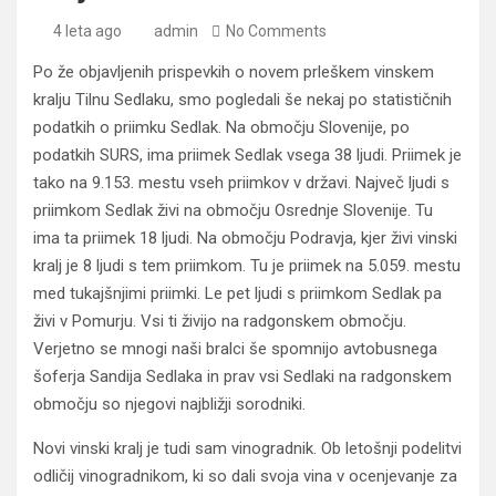
4 leta ago
admin
No Comments
Po že objavljenih prispevkih o novem prleškem vinskem
kralju Tilnu Sedlaku, smo pogledali še nekaj po statističnih
podatkih o priimku Sedlak. Na območju Slovenije, po
podatkih SURS, ima priimek Sedlak vsega 38 ljudi. Priimek je
tako na 9.153. mestu vseh priimkov v državi. Največ ljudi s
priimkom Sedlak živi na območju Osrednje Slovenije. Tu
ima ta priimek 18 ljudi. Na območju Podravja, kjer živi vinski
kralj je 8 ljudi s tem priimkom. Tu je priimek na 5.059. mestu
med tukajšnjimi priimki. Le pet ljudi s priimkom Sedlak pa
živi v Pomurju. Vsi ti živijo na radgonskem območju.
Verjetno se mnogi naši bralci še spomnijo avtobusnega
šoferja Sandija Sedlaka in prav vsi Sedlaki na radgonskem
območju so njegovi najbližji sorodniki.
Novi vinski kralj je tudi sam vinogradnik. Ob letošnji podelitvi
odličij vinogradnikom, ki so dali svoja vina v ocenjevanje za