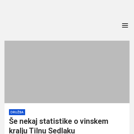
Skip
to
content
DRUŽBA
Še nekaj statistike o vinskem
kralju Tilnu Sedlaku