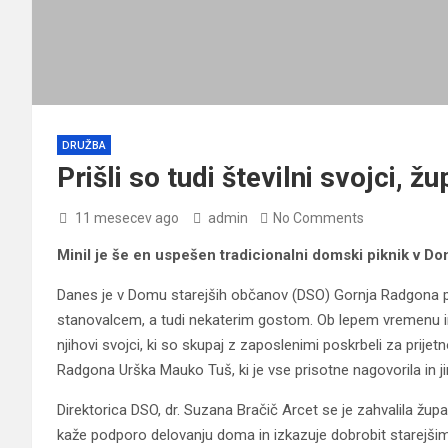
DRUŽBA
Prišli so tudi številni svojci,
11 mesecev ago
admin
No Comments
Minil je še en uspešen tradicionalni domski piknik v 
Danes je v Domu starejših občanov (DSO) Gornja Radgona po
stanovalcem, a tudi nekaterim gostom. Ob lepem vremenu in
njihovi svojci, ki so skupaj z zaposlenimi poskrbeli za prijet
Radgona Urška Mauko Tuš, ki je vse prisotne nagovorila in j
Direktorica DSO, dr. Suzana Bračič Arcet se je zahvalila žup
kaže podporo delovanju doma in izkazuje dobrobit starejši