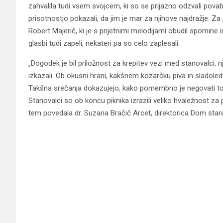
zahvalila tudi vsem svojcem, ki so se prijazno odzvali povabi
prisotnostjo pokazali, da jim je mar za njihove najdražje. 
Robert Majerič, ki je s prijetnimi melodijami obudil spomine
glasbi tudi zapeli, nekateri pa so celo zaplesali.
„Dogodek je bil priložnost za krepitev vezi med stanovalci, 
izkazali. Ob okusni hrani, kakšnem kozarčku piva in sladoledu 
Takšna srečanja dokazujejo, kako pomembno je negovati topli
Stanovalci so ob koncu piknika izrazili veliko hvaležnost za p
tem povedala dr. Suzana Bračič Arcet, direktorica Dom star