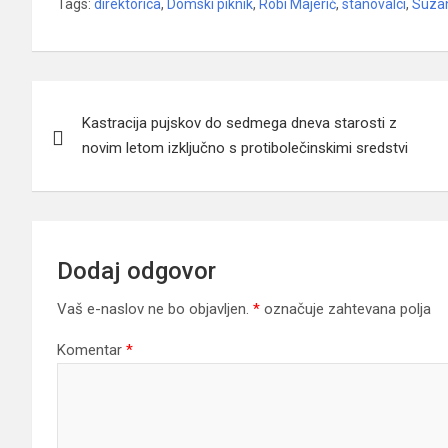
Tags:
direktorica
,
Domski piknik
,
Robi Majerič
,
stanovalci
,
Suzan
Navigacija
Kastracija pujskov do sedmega dneva starosti z
prispevka
novim letom izključno s protibolečinskimi sredstvi
Dodaj odgovor
Vaš e-naslov ne bo objavljen.
*
označuje zahtevana polja
Komentar
*