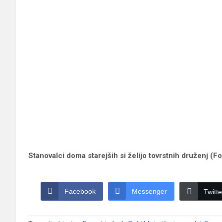
Stanovalci doma starejših si želijo tovrstnih druženj (F
Facebook
Messenger
Twitte