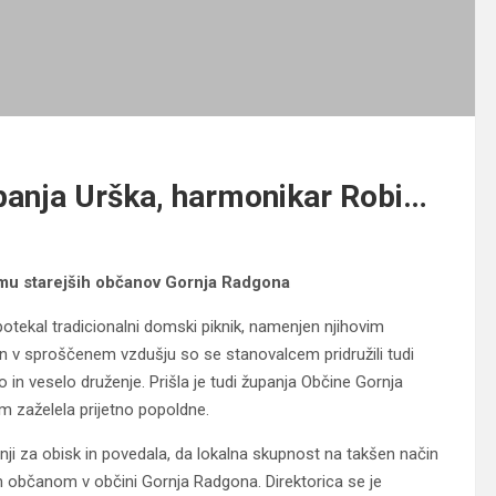
 županja Urška, harmonikar Robi…
Domu starejših občanov Gornja Radgona
tekal tradicionalni domski piknik, namenjen njihovim
 v sproščenem vzdušju so se stanovalcem pridružili tudi
no in veselo druženje. Prišla je tudi županja Občine Gornja
im zaželela prijetno popoldne.
anji za obisk in povedala, da lokalna skupnost na takšen način
m občanom v občini Gornja Radgona. Direktorica se je