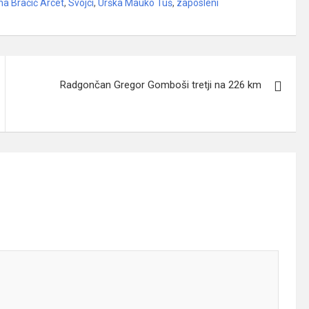
a Bračič Arcet
,
Svojci
,
Urška Mauko Tuš
,
zaposleni
Radgončan Gregor Gomboši tretji na 226 km