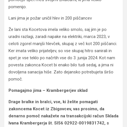
pomenijo.
Lani jima je požar uničil hlev in 200 piščancev
Že lani sta Kocetova imela veliko smolo, saj jim je po
uradni razlagi, zaradi napake na elektriki, marca 2023, v
celoti zgorel manjši hlevček, skupaj z več kot 200 piščanci.
Ker imata veliko prijateljev, so vse skupaj hitro sanirali in
spet je vse teklo po načrtih vse do 3. junija 2024. Kot nam
povesta zakonca Kocet bi enako bilo tudi sedaj, a jima ni
dovoljena sanacija hiše. Zato dejansko potrebujeta širšo
pomoč.
Pomagajmo jima – Krambergerjev sklad
Drage bralke in bralci, vse, ki želite pomagati
zakoncema Kocet iz Zbigovcev, vas prosimo, da
denarno pomoč nakažete na transakcijski račun Sklada
Ivana Krambergerja št. SI56 02922-0019831742, s