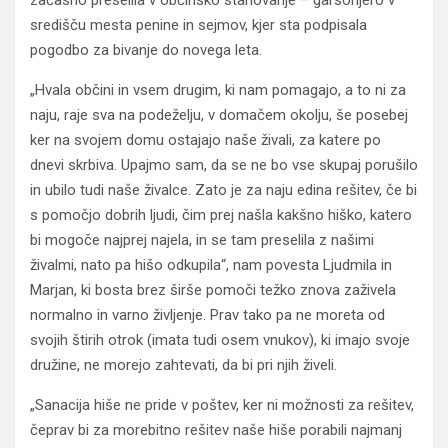
začasno preselila v občinsko stanovanje – garsonjero v
središču mesta penine in sejmov, kjer sta podpisala
pogodbo za bivanje do novega leta.
„Hvala občini in vsem drugim, ki nam pomagajo, a to ni za
naju, raje sva na podeželju, v domačem okolju, še posebej
ker na svojem domu ostajajo naše živali, za katere po
dnevi skrbiva. Upajmo sam, da se ne bo vse skupaj porušilo
in ubilo tudi naše živalce. Zato je za naju edina rešitev, če bi
s pomočjo dobrih ljudi, čim prej našla kakšno hiško, katero
bi mogoče najprej najela, in se tam preselila z našimi
živalmi, nato pa hišo odkupila“, nam povesta Ljudmila in
Marjan, ki bosta brez širše pomoči težko znova zaživela
normalno in varno življenje. Prav tako pa ne moreta od
svojih štirih otrok (imata tudi osem vnukov), ki imajo svoje
družine, ne morejo zahtevati, da bi pri njih živeli.
„Sanacija hiše ne pride v poštev, ker ni možnosti za rešitev,
čeprav bi za morebitno rešitev naše hiše porabili najmanj