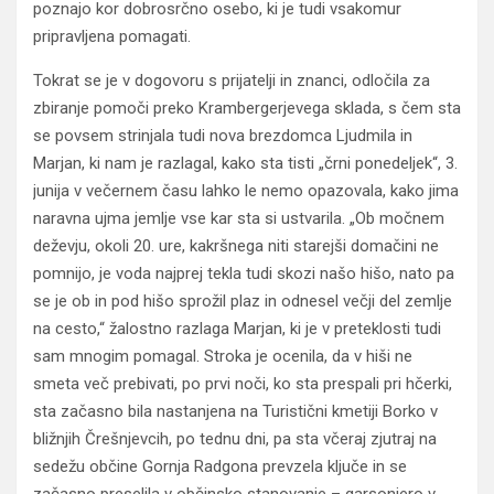
poznajo kor dobrosrčno osebo, ki je tudi vsakomur
pripravljena pomagati.
Tokrat se je v dogovoru s prijatelji in znanci, odločila za
zbiranje pomoči preko Krambergerjevega sklada, s čem sta
se povsem strinjala tudi nova brezdomca Ljudmila in
Marjan, ki nam je razlagal, kako sta tisti „črni ponedeljek“, 3.
junija v večernem času lahko le nemo opazovala, kako jima
naravna ujma jemlje vse kar sta si ustvarila. „Ob močnem
deževju, okoli 20. ure, kakršnega niti starejši domačini ne
pomnijo, je voda najprej tekla tudi skozi našo hišo, nato pa
se je ob in pod hišo sprožil plaz in odnesel večji del zemlje
na cesto,“ žalostno razlaga Marjan, ki je v preteklosti tudi
sam mnogim pomagal. Stroka je ocenila, da v hiši ne
smeta več prebivati, po prvi noči, ko sta prespali pri hčerki,
sta začasno bila nastanjena na Turistični kmetiji Borko v
bližnjih Črešnjevcih, po tednu dni, pa sta včeraj zjutraj na
sedežu občine Gornja Radgona prevzela ključe in se