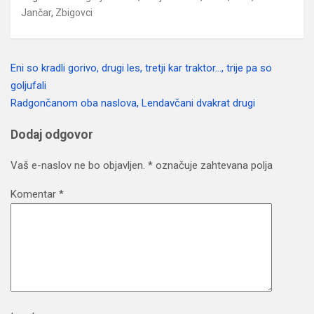
Jančar
,
Zbigovci
Eni so kradli gorivo, drugi les, tretji kar traktor…, trije pa so
Navigacija
goljufali
prispevka
Radgončanom oba naslova, Lendavčani dvakrat drugi
Dodaj odgovor
Vaš e-naslov ne bo objavljen.
*
označuje zahtevana polja
Komentar
*