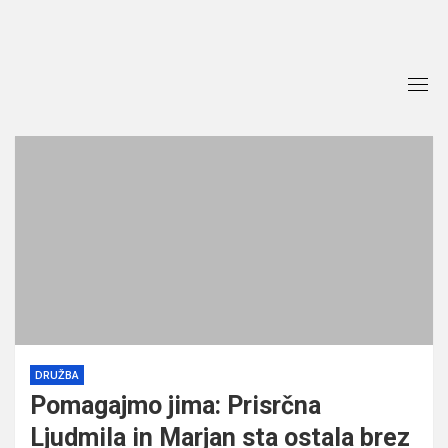
Skip
to
content
DRUŽBA
Pomagajmo jima: Prisrčna
Ljudmila in Marjan sta ostala brez