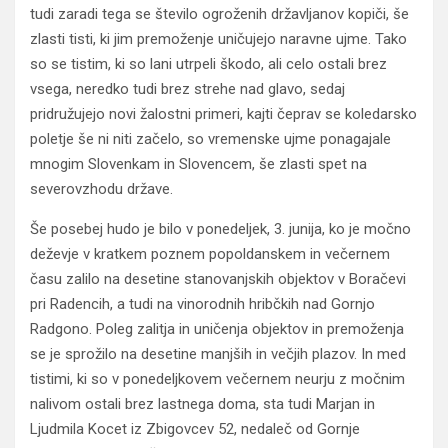
tudi zaradi tega se število ogroženih državljanov kopiči, še
zlasti tisti, ki jim premoženje uničujejo naravne ujme. Tako
so se tistim, ki so lani utrpeli škodo, ali celo ostali brez
vsega, neredko tudi brez strehe nad glavo, sedaj
pridružujejo novi žalostni primeri, kajti čeprav se koledarsko
poletje še ni niti začelo, so vremenske ujme ponagajale
mnogim Slovenkam in Slovencem, še zlasti spet na
severovzhodu države.
Še posebej hudo je bilo v ponedeljek, 3. junija, ko je močno
deževje v kratkem poznem popoldanskem in večernem
času zalilo na desetine stanovanjskih objektov v Boračevi
pri Radencih, a tudi na vinorodnih hribčkih nad Gornjo
Radgono. Poleg zalitja in uničenja objektov in premoženja
se je sprožilo na desetine manjših in večjih plazov. In med
tistimi, ki so v ponedeljkovem večernem neurju z močnim
nalivom ostali brez lastnega doma, sta tudi Marjan in
Ljudmila Kocet iz Zbigovcev 52, nedaleč od Gornje