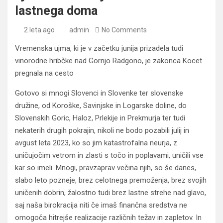
lastnega doma
2 leta ago
admin
No Comments
Vremenska ujma, ki je v začetku junija prizadela tudi
vinorodne hribčke nad Gornjo Radgono, je zakonca Kocet
pregnala na cesto
Gotovo si mnogi Slovenci in Slovenke ter slovenske
družine, od Koroške, Savinjske in Logarske doline, do
Slovenskih Goric, Haloz, Prlekije in Prekmurja ter tudi
nekaterih drugih pokrajin, nikoli ne bodo pozabili julij in
avgust leta 2023, ko so jim katastrofalna neurja, z
uničujočim vetrom in zlasti s točo in poplavami, uničili vse
kar so imeli. Mnogi, pravzaprav večina njih, so še danes,
slabo leto pozneje, brez celotnega premoženja, brez svojih
uničenih dobrin, žalostno tudi brez lastne strehe nad glavo,
saj naša birokracija niti če imaš finančna sredstva ne
omogoča hitrejše realizacije različnih težav in zapletov. In