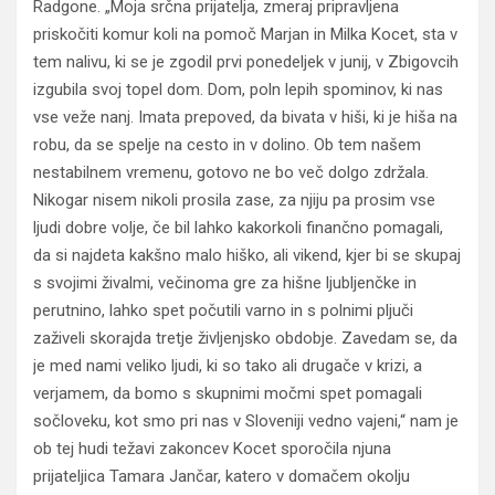
Radgone. „Moja srčna prijatelja, zmeraj pripravljena
priskočiti komur koli na pomoč Marjan in Milka Kocet, sta v
tem nalivu, ki se je zgodil prvi ponedeljek v junij, v Zbigovcih
izgubila svoj topel dom. Dom, poln lepih spominov, ki nas
vse veže nanj. Imata prepoved, da bivata v hiši, ki je hiša na
robu, da se spelje na cesto in v dolino. Ob tem našem
nestabilnem vremenu, gotovo ne bo več dolgo zdržala.
Nikogar nisem nikoli prosila zase, za njiju pa prosim vse
ljudi dobre volje, če bil lahko kakorkoli finančno pomagali,
da si najdeta kakšno malo hiško, ali vikend, kjer bi se skupaj
s svojimi živalmi, večinoma gre za hišne ljubljenčke in
perutnino, lahko spet počutili varno in s polnimi pljuči
zaživeli skorajda tretje življenjsko obdobje. Zavedam se, da
je med nami veliko ljudi, ki so tako ali drugače v krizi, a
verjamem, da bomo s skupnimi močmi spet pomagali
sočloveku, kot smo pri nas v Sloveniji vedno vajeni,“ nam je
ob tej hudi težavi zakoncev Kocet sporočila njuna
prijateljica Tamara Jančar, katero v domačem okolju