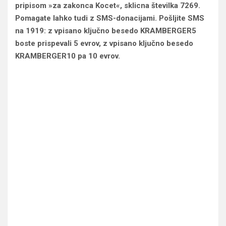
pripisom »za zakonca Kocet«, sklicna številka 7269.
Pomagate lahko tudi z SMS-donacijami. Pošljite SMS
na 1919: z vpisano ključno besedo KRAMBERGER5
boste prispevali 5 evrov, z vpisano ključno besedo
KRAMBERGER10 pa 10 evrov.