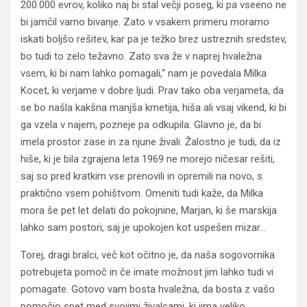
200.000 evrov, koliko naj bi stal večji poseg, ki pa vseeno ne
bi jamčil varno bivanje. Zato v vsakem primeru moramo
iskati boljšo rešitev, kar pa je težko brez ustreznih sredstev,
bo tudi to zelo težavno. Zato sva že v naprej hvaležna
vsem, ki bi nam lahko pomagali,“ nam je povedala Milka
Kocet, ki verjame v dobre ljudi. Prav tako oba verjameta, da
se bo našla kakšna manjša kmetija, hiša ali vsaj vikend, ki bi
ga vzela v najem, pozneje pa odkupila. Glavno je, da bi
imela prostor zase in za njune živali. Žalostno je tudi, da iz
hiše, ki je bila zgrajena leta 1969 ne morejo ničesar rešiti,
saj so pred kratkim vse prenovili in opremili na novo, s
praktično vsem pohištvom. Omeniti tudi kaže, da Milka
mora še pet let delati do pokojnine, Marjan, ki še marskija
lahko sam postori, saj je upokojen kot uspešen mizar…
Torej, dragi bralci, več kot očitno je, da naša sogovornika
potrebujeta pomoč in če imate možnost jim lahko tudi vi
pomagate. Gotovo vam bosta hvaležna, da bosta z vašo
pomočjo spet med svojimi živalcami, ki jima veliko