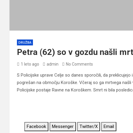
DRUŽBA
Petra (62) so v gozdu našli mr
1 leto ago
admin
No Comments
S Policijske uprave Celje so danes sporočili, da preklicujejo i
pogrešan na območju Koroške. Včeraj so ga mrtvega našli v
Policijske postaje Ravne na Koroškem. Smrt ni bila posledic
Facebook
Messenger
Twitter/X
Email