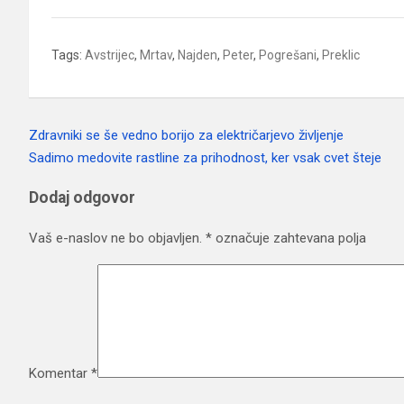
Tags:
Avstrijec
,
Mrtav
,
Najden
,
Peter
,
Pogrešani
,
Preklic
Zdravniki se še vedno borijo za električarjevo življenje
Navigacija
Sadimo medovite rastline za prihodnost, ker vsak cvet šteje
prispevka
Dodaj odgovor
Vaš e-naslov ne bo objavljen.
*
označuje zahtevana polja
Komentar
*