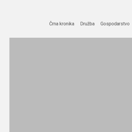
Skip
to
content
Črna kronika
Družba
Gospodarstvo