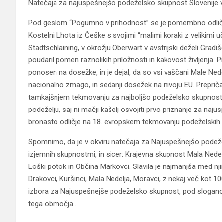
Natečaja za najuspešnejšo podeželsko skupnost Slovenije v
Pod geslom “Pogumno v prihodnost” se je pomembno odličje
Kostelni Lhota iz Češke s svojimi “malimi koraki z velikimi 
Stadtschlaining, v okrožju Oberwart v avstrijski deželi Grad
poudaril pomen raznolikih priložnosti in kakovost življenja.
ponosen na dosežke, in je dejal, da so vsi vaščani Male Nedelje
nacionalno zmago, in sedanji dosežek na nivoju EU. Prepriča
tamkajšnjem tekmovanju za najboljšo podeželsko skupnost. „
podeželju, saj ni mačji kašelj osvojiti prvo priznanje za naj
bronasto odličje na 18. evropskem tekmovanju podeželskih s
Spomnimo, da je v okviru natečaja za Najuspešnejšo podeže
izjemnih skupnostmi, in sicer: Krajevna skupnost Mala Nede
Loški potok in Občina Markovci. Slavila je najmanjša med nji
Drakovci, Kuršinci, Mala Nedelja, Moravci, z nekaj več kot 
izbora za Najuspešnejše podeželsko skupnost, pod sloganom
tega območja…