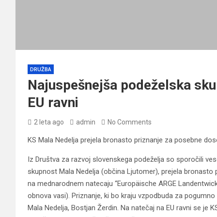
DRUŽBA
Najuspešnejša podeželska skup
EU ravni
2 leta ago
admin
No Comments
KS Mala Nedelja prejela bronasto priznanje za posebne dos
Iz Društva za razvoj slovenskega podeželja so sporočili veselo
skupnost Mala Nedelja (občina Ljutomer), prejela bronasto
na mednarodnem natecaju “Europäische ARGE Landentwicklu
obnova vasi). Priznanje, ki bo kraju vzpodbuda za pogumno d
Mala Nedelja, Bostjan Žerdin. Na natečaj na EU ravni se je 