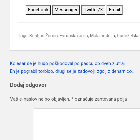
Facebook
Messenger
Twitter/X
Email
Tags:
Boštjan Žerdin
,
Evropska unija
,
Mala nedelja
,
Podeželska
Kolesar se je hudo poškodoval po padcu ob dveh zjutraj
Navigacija
En je pograbil torbico, drugi se je zadovolji zgolj z denarnico…
prispevka
Dodaj odgovor
Vaš e-naslov ne bo objavljen.
*
označuje zahtevana polja