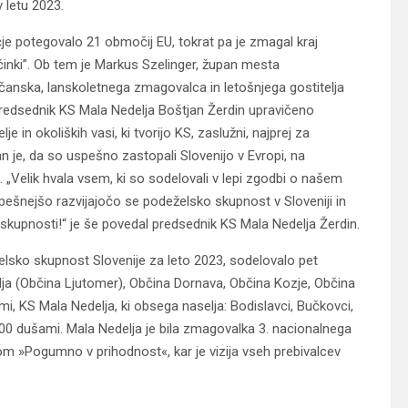
 letu 2023.
 potegovalo 21 območij EU, tokrat pa je zmagal kraj
učinki”. Ob tem je Markus Szelinger, župan mesta
iščanska, lanskoletnega zmagovalca in letošnjega gostitelja
 Predsednik KS Mala Nedelja Boštjan Žerdin upravičeno
 in okoliških vasi, ki tvorijo KS, zaslužni, najprej za
n je, da so uspešno zastopali Slovenijo v Evropi, na
Velik hvala vsem, ki so sodelovali v lepi zgodbi o našem
uspešnejšo razvijajočo se podeželsko skupnost v Sloveniji in
kupnosti!“ je še povedal predsednik KS Mala Nedelja Žerdin.
lsko skupnost Slovenije za leto 2023, sodelovalo pet
lja (Občina Ljutomer), Občina Dornava, Občina Kozje, Občina
mi, KS Mala Nedelja, ki obsega naselja: Bodislavci, Bučkovci,
1000 dušami. Mala Nedelja je bila zmagovalka 3. nacionalnega
 »Pogumno v prihodnost«, kar je vizija vseh prebivalcev