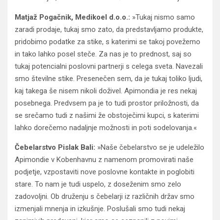
Matjaž Pogačnik, Medikoel d.o.o.:
»Tukaj nismo samo
zaradi prodaje, tukaj smo zato, da predstavljamo produkte,
pridobimo podatke za stike, s katerimi se takoj povežemo
in tako lahko posel steče. Za nas je to prednost, saj so
tukaj potencialni poslovni partnerji s celega sveta. Navezali
smo številne stike. Presenečen sem, da je tukaj toliko ljudi,
kaj takega še nisem nikoli doživel. Apimondia je res nekaj
posebnega. Predvsem pa je to tudi prostor priložnosti, da
se srečamo tudi z našimi že obstoječimi kupci, s katerimi
lahko dorečemo nadaljnje možnosti in poti sodelovanja.«
Čebelarstvo Pislak Bali:
»Naše čebelarstvo se je udeležilo
Apimondie v Kobenhavnu z namenom promovirati naše
podjetje, vzpostaviti nove poslovne kontakte in poglobiti
stare. To nam je tudi uspelo, z doseženim smo zelo
zadovoljni. Ob druženju s čebelarji iz različnih držav smo
izmenjali mnenja in izkušnje. Poslušali smo tudi nekaj