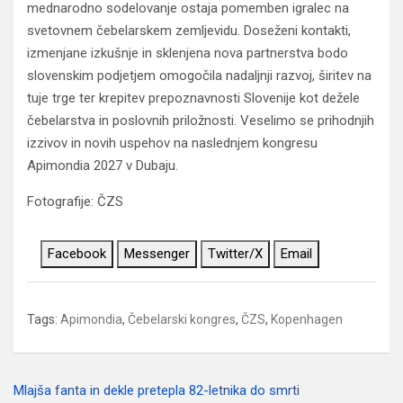
mednarodno sodelovanje ostaja pomemben igralec na
svetovnem čebelarskem zemljevidu. Doseženi kontakti,
izmenjane izkušnje in sklenjena nova partnerstva bodo
slovenskim podjetjem omogočila nadaljnji razvoj, širitev na
tuje trge ter krepitev prepoznavnosti Slovenije kot dežele
čebelarstva in poslovnih priložnosti. Veselimo se prihodnjih
izzivov in novih uspehov na naslednjem kongresu
Apimondia 2027 v Dubaju.
Fotografije: ČZS
Facebook
Messenger
Twitter/X
Email
Tags:
Apimondia
,
Čebelarski kongres
,
ČZS
,
Kopenhagen
Mlajša fanta in dekle pretepla 82-letnika do smrti
Navigacija