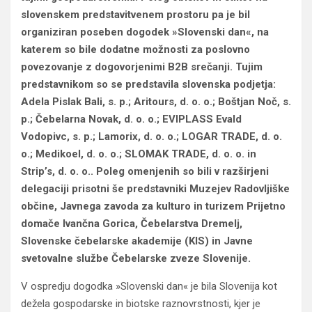
slovenskem predstavitvenem prostoru pa je bil
organiziran poseben dogodek »Slovenski dan«, na
katerem so bile dodatne možnosti za poslovno
povezovanje z dogovorjenimi B2B srečanji. Tujim
predstavnikom so se predstavila slovenska podjetja:
Adela Pislak Bali, s. p.; Aritours, d. o. o.; Boštjan Noč, s.
p.; Čebelarna Novak, d. o. o.; EVIPLASS Evald
Vodopivc, s. p.; Lamorix, d. o. o.; LOGAR TRADE, d. o.
o.; Medikoel, d. o. o.; SLOMAK TRADE, d. o. o. in
Strip’s, d. o. o.. Poleg omenjenih so bili v razširjeni
delegaciji prisotni še predstavniki Muzejev Radovljiške
občine, Javnega zavoda za kulturo in turizem Prijetno
domače Ivančna Gorica, Čebelarstva Dremelj,
Slovenske čebelarske akademije (KIS) in Javne
svetovalne službe Čebelarske zveze Slovenije.
V ospredju dogodka »Slovenski dan« je bila Slovenija kot
dežela gospodarske in biotske raznovrstnosti, kjer je