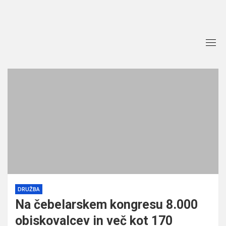
Skip
to
content
DRUŽBA
Na čebelarskem kongresu 8.000
obiskovalcev in več kot 170