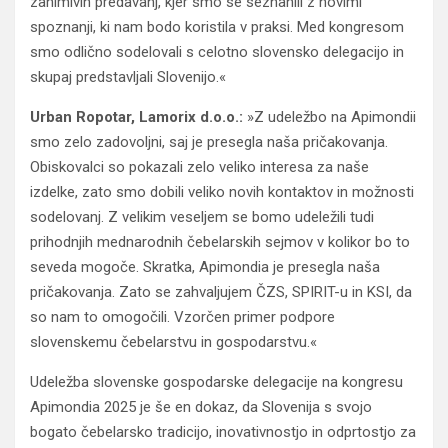
zanimivih predavanj, kjer smo se seznanili z novimi
spoznanji, ki nam bodo koristila v praksi. Med kongresom
smo odlično sodelovali s celotno slovensko delegacijo in
skupaj predstavljali Slovenijo.«
Urban Ropotar, Lamorix d.o.o.:
»Z udeležbo na Apimondii
smo zelo zadovoljni, saj je presegla naša pričakovanja.
Obiskovalci so pokazali zelo veliko interesa za naše
izdelke, zato smo dobili veliko novih kontaktov in možnosti
sodelovanj. Z velikim veseljem se bomo udeležili tudi
prihodnjih mednarodnih čebelarskih sejmov v kolikor bo to
seveda mogoče. Skratka, Apimondia je presegla naša
pričakovanja. Zato se zahvaljujem ČZS, SPIRIT-u in KSI, da
so nam to omogočili. Vzorčen primer podpore
slovenskemu čebelarstvu in gospodarstvu.«
Udeležba slovenske gospodarske delegacije na kongresu
Apimondia 2025 je še en dokaz, da Slovenija s svojo
bogato čebelarsko tradicijo, inovativnostjo in odprtostjo za