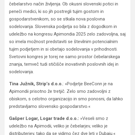
čebelarstvo način življenja. Ob okusni slovenski potici in
peneči medici, ki so jih postregli tujim gostom in
gospodarstvenikom, so se stkala nova poslovna
sodelovanja. Slovenska podjetja so bila z dogodkom in
udeležbo na kongresu Apimondia 2025 zelo zadovoljna, saj
so imela možnost predstaviti se številnim potencialnim
tujim podjetjem in si obetajo sodelovanja v prihodnosti.
Svetovni kongres je torej ne samo prostor čebelarskega
znanja, temveč tudi stičišče inovativnih poslovnih idej in
sodelovanja.
Tina Južnik, Strip’s d.o.o.
: »Podjetje BeeConn je na
Apimondii prisotno že tretjič. Zelo smo zadovoljni z
obiskom, s celotno organizacijo in smo ponosni, da lahko
predstavljamo slovensko gospodarstvo.«
Gašper Logar, Logar trade d.o.o.:
»Veseli smo z
udeležbo na Apimodii, veliko je čebelarjev, veliko je
distributerjev, tako da se vidimo čez dve leti v Dubaju.«