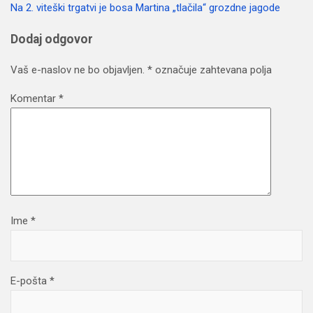
Na 2. viteški trgatvi je bosa Martina „tlačila“ grozdne jagode
prispevka
Dodaj odgovor
Vaš e-naslov ne bo objavljen.
*
označuje zahtevana polja
Komentar
*
Ime
*
E-pošta
*