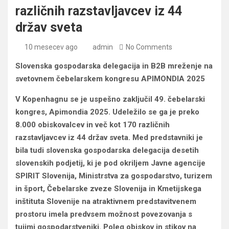
različnih razstavljavcev iz 44
držav sveta
10 mesecev ago
admin
No Comments
Slovenska gospodarska delegacija in B2B mreženje na
svetovnem čebelarskem kongresu APIMONDIA 2025
V Kopenhagnu se je uspešno zaključil 49. čebelarski
kongres, Apimondia 2025. Udeležilo se ga je preko
8.000 obiskovalcev in več kot 170 različnih
razstavljavcev iz 44 držav sveta. Med predstavniki je
bila tudi slovenska gospodarska delegacija desetih
slovenskih podjetij, ki je pod okriljem Javne agencije
SPIRIT Slovenija, Ministrstva za gospodarstvo, turizem
in šport, Čebelarske zveze Slovenija in Kmetijskega
inštituta Slovenije na atraktivnem predstavitvenem
prostoru imela predvsem možnost povezovanja s
tujimi gospodarstveniki. Poleg obiskov in stikov na