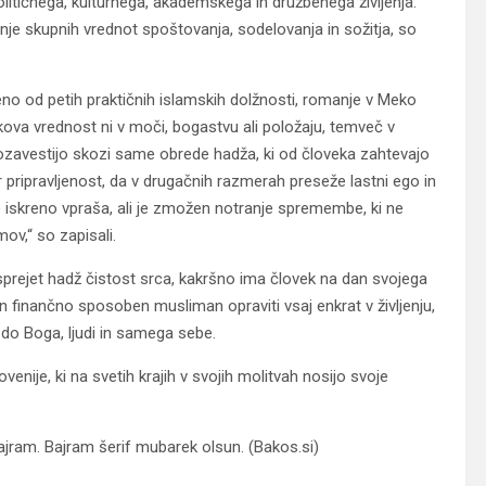
političnega, kulturnega, akademskega in družbenega življenja.
anje skupnih vrednot spoštovanja, sodelovanja in sožitja, so
no od petih praktičnih islamskih dolžnosti, romanje v Meko
kova vrednost ni v moči, bogastvu ali položaju, temveč v
j ozavestijo skozi same obrede hadža, ki od človeka zahtevajo
 ter pripravljenost, da v drugačnih razmerah preseže lastni ego in
se iskreno vpraša, ali je zmožen notranje spremembe, ki ne
ov,“ so zapisali.
 sprejet hadž čistost srca, kakršno ima človek na dan svojega
in finančno sposoben musliman opraviti vsaj enkrat v življenju,
 do Boga, ljudi in samega sebe.
enije, ki na svetih krajih v svojih molitvah nosijo svoje
jram. Bajram šerif mubarek olsun. (Bakos.si)