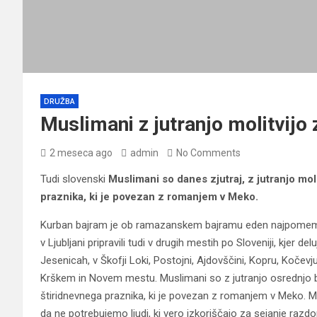
DRUŽBA
Muslimani z jutranjo molitvijo
2 meseca ago
admin
No Comments
Tudi slovenski
Muslimani so danes zjutraj, z jutranjo mol
praznika, ki je povezan z romanjem v Meko.
Kurban bajram je ob ramazanskem bajramu eden najpomemb
v Ljubljani pripravili tudi v drugih mestih po Sloveniji, kjer de
Jesenicah, v Škofji Loki, Postojni, Ajdovščini, Kopru, Kočevju,
Krškem in Novem mestu. Muslimani so z jutranjo osrednjo 
štiridnevnega praznika, ki je povezan z romanjem v Meko. Mu
da ne potrebujemo ljudi, ki vero izkoriščajo za sejanje razdo