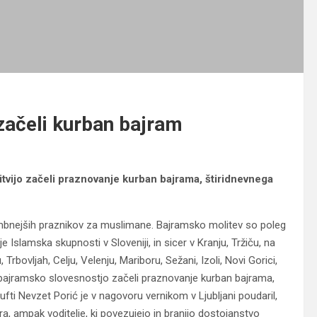
 začeli kurban bajram
itvijo začeli praznovanje kurban bajrama, štiridnevnega
nejših praznikov za muslimane. Bajramsko molitev so poleg
luje Islamska skupnosti v Sloveniji, in sicer v Kranju, Tržiču, na
 Trbovljah, Celju, Velenju, Mariboru, Sežani, Izoli, Novi Gorici,
bajramsko slovesnostjo začeli praznovanje kurban bajrama,
fti Nevzet Porić je v nagovoru vernikom v Ljubljani poudaril,
ra, ampak voditelje, ki povezujejo in branijo dostojanstvo