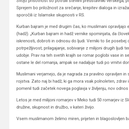
Svojo prisotnost so potrdili številni predstavniki verskega, 
Sprejem bo priložnost za srečanje, krepitev dialoga in izraž
sporočili iz Islamske skupnosti v RS.
Kurban bajram je med drugim čas, ko muslimani opravljajo e
(hadž). „Kurban bajram in hadž vernike spominjata, da člove
iskrenosti, dobroti in odnosu do ljudi. Verniki to še posebe
potrpežljivost, prilagajanje, sobivanje z milijoni drugih ljudi
udobje. Prav na teh svetih krajih se romar poglobi vase in 
ostane le del romanja, ampak se nadaljuje tudi po vrnitvi dom
Muslimani verjamejo, da je nagrada za pravilno opravljen in
rojstva. Zato naj bi hadž, ki ga mora vsak polnoleten, zdrav 
pomenil tudi začetek novega poglavja v življenju, nov odnos
Letos je med milijoni romarjev v Meko tudi 50 romarjev iz Slov
družine, skupnost in družbo, v kateri živijo.
Vsem muslimanom želimo miren, prijeten in blagoslovljen ba