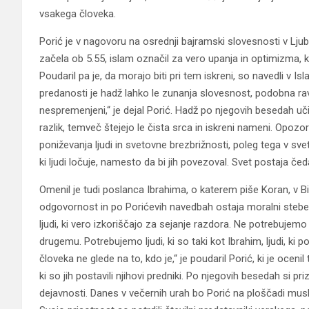
vsakega človeka.
Porić je v nagovoru na osrednji bajramski slovesnosti v Lju
začela ob 5.55, islam označil za vero upanja in optimizma, 
Poudaril pa je, da morajo biti pri tem iskreni, so navedli v Isl
predanosti je hadž lahko le zunanja slovesnost, podobna ravn
nespremenjeni,“ je dejal Porić. Hadž po njegovih besedah uči
razlik, temveč štejejo le čista srca in iskreni nameni. Opozor
poniževanja ljudi in svetovne brezbrižnosti, poleg tega v sv
ki ljudi ločuje, namesto da bi jih povezoval. Svet postaja čeda
Omenil je tudi poslanca Ibrahima, o katerem piše Koran, v Bibl
odgovornost in po Porićevih navedbah ostaja moralni stebe
ljudi, ki vero izkoriščajo za sejanje razdora. Ne potrebujemo v
drugemu. Potrebujemo ljudi, ki so taki kot Ibrahim, ljudi, ki
človeka ne glede na to, kdo je,“ je poudaril Porić, ki je ocenil
ki so jih postavili njihovi predniki. Po njegovih besedah si pr
dejavnosti. Danes v večernih urah bo Porić na ploščadi mus