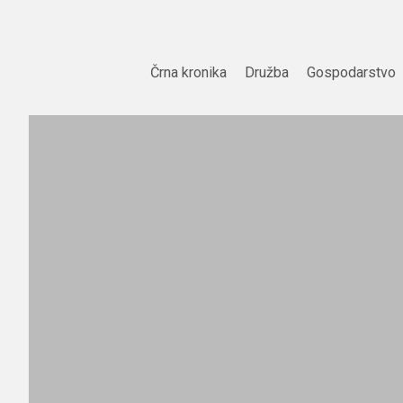
Skip
to
content
Črna kronika
Družba
Gospodarstvo