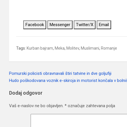
Facebook
Messenger
Twitter/X
Email
Tags:
Kurban bajram
,
Meka
,
Molitev
,
Muslimani
,
Romanje
Pomurski policisti obravnavali štiri tatvine in dve goljufiji
Navigacija
Hudo poškodovana voznik e-skiroja in motorist končala v bolniš
prispevka
Dodaj odgovor
Vaš e-naslov ne bo objavljen.
*
označuje zahtevana polja