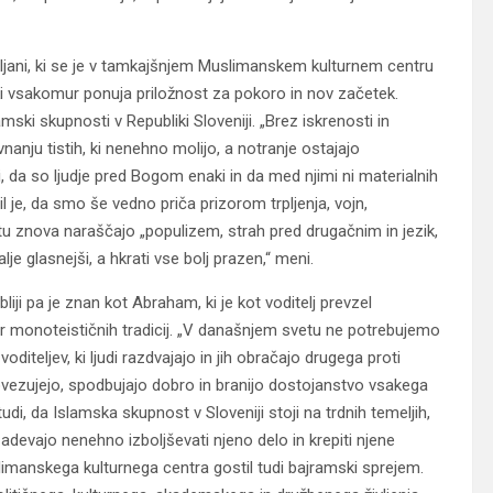
bljani, ki se je v tamkajšnjem Muslimanskem kulturnem centru
ki vsakomur ponuja priložnost za pokoro in nov začetek.
amski skupnosti v Republiki Sloveniji. „Brez iskrenosti in
anju tistih, ki nenehno molijo, a notranje ostajajo
, da so ljudje pred Bogom enaki in da med njimi ni materialnih
il je, da smo še vedno priča prizorom trpljenja, vojn,
etu znova naraščajo „populizem, strah pred drugačnim in jezik,
lje glasnejši, a hkrati vse bolj prazen,“ meni.
iji pa je znan kot Abraham, ki je kot voditelj prevzel
r monoteističnih tradicij. „V današnjem svetu ne potrebujemo
oditeljev, ki ljudi razdvajajo in jih obračajo drugega proti
 povezujejo, spodbujajo dobro in branijo dostojanstvo vsakega
 tudi, da Islamska skupnost v Sloveniji stoji na trdnih temeljih,
izadevajo nenehno izboljševati njeno delo in krepiti njene
limanskega kulturnega centra gostil tudi bajramski sprejem.