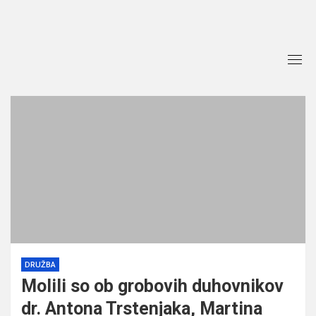
Skip
to
content
DRUŽBA
Molili so ob grobovih duhovnikov
dr. Antona Trstenjaka, Martina