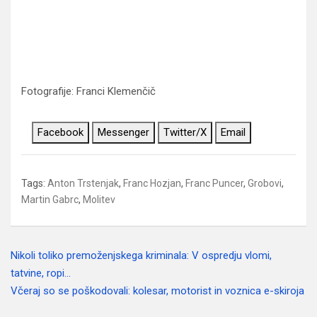
Fotografije: Franci Klemenčič
Facebook
Messenger
Twitter/X
Email
Tags:
Anton Trstenjak
,
Franc Hozjan
,
Franc Puncer
,
Grobovi
,
Martin Gabrc
,
Molitev
Nikoli toliko premoženjskega kriminala: V ospredju vlomi,
Navigacija
tatvine, ropi…
prispevka
Včeraj so se poškodovali: kolesar, motorist in voznica e-skiroja