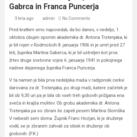
Gabrca in Franca Puncerja
3 leta ago
admin
No Comments
Pred kratkim smo napovedali, da bo danes, v nedeljo, 1.
oktobra obujen spomin akademika dr. Antona Trstenjaka, ki
je bil rojen v Rodmošcih 8. januarja 1906 in je umrl pred 27
leti, župnika Martina Gaberca, ki je bil ustreljen kot prva
žrtev druge svetovne vojne 6. januarja 1941 in pokojnega
nadvse dejavnega župnika Franca Puncerja.
V ta namen je bila prva nedeljska maša v radgonski cerkvi
darovana za dr. Trstenjaka, po drugi maši, katere začetek je
bil ob 9,30 uri pa je bila ob vseh treh gobovih prižgana ena
sveča in krajša molitev. Ob grobu akademika dr. Antona
Trstenjaka pa so zbrani še zapeli pesem Martina Slomška
V nebesih sem doma. Župnik Franc Hozjan, ki je druženje
vodil, se je zbranim zahvali za obisk in druženje ob
grobovih. (F.K.)