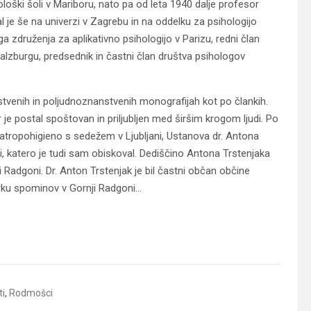
eološki šoli v Mariboru, nato pa od leta 1940 dalje profesor
aval je še na univerzi v Zagrebu in na oddelku za psihologijo
ga združenja za aplikativno psihologijo v Parizu, redni član
lzburgu, predsednik in častni član društva psihologov
venih in poljudnoznanstvenih monografijah kot po člankih.
 je postal spoštovan in priljubljen med širšim krogom ljudi. Po
n atropohigieno s sedežem v Ljubljani, Ustanova dr. Antona
 katero je tudi sam obiskoval. Dediščino Antona Trstenjaka
i Radgoni. Dr. Anton Trstenjak je bil častni občan občine
parku spominov v Gornji Radgoni…
ti
,
Rodmošci