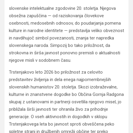
slovenske intelektualne zgodovine 20. stoletja. Njegova
obsežna zapuščina — od raziskovanja človekove
osebnosti, medosebnih odnosov, do poudarjanja pomena
kulture in narodne identitete — predstavlja veliko obveznost
in navdihujoč simbol povezanosti, znanja ter napredka
slovenskega naroda. Simpozij bo tako priložnost, da
strokovna in širša javnost ponovno premisli o aktualnosti
njegove misli v sodobnem času.
Trstenjakovo leto 2026 bo priložnost za celovito
predstavitev življenja in dela enega najpomembnejših
slovenskih humanistov 20. stoletja. Skozi izobraževalne,
kulturne in znanstvene dogodke bo Občina Gornja Radgona
skupaj z ustanovami in partnerji osvetlila njegovo misel, jo
približala širši javnosti ter ohranila živo za prihodnje
generacije. O vseh aktivnostih in dogodkih v sklopu
Trstenjakovega leta bo javnost sproti obveščena peko
spletne strani in družbenih omrežij občine ter preko