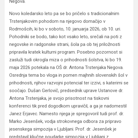
Negova.
Novo koledarsko leto pa se bo pričelo s tradicionalnim
Trstenjakovim pohodom na njegovo domačijo v
Rodmošcih, ki bo v soboto, 10. januarja 2026, ob 10. uri.
Pohodniki se bodo, tako kot vsako leto, srečali na poti z
negovske in radgonske strani, šola pa ob tej priložnosti
pripravila kratek kulturni program. Posebno pozornost si
zasluži tudi okrogla miza o prihodnosti šolstva, ki bo 19.
maja 2026 potekala na OŠ dr. Antona Trstenjaka Negova.
Osrednja tema bo vloga in pomen majhnih slovenskih šol v
prihodnosti, njihov razvojni potencial ter izzivi, s katerimi se
soočajo. Dušan Gerlovič, predsednik uprave Ustanove dr.
Antona Trstenjaka, je svojo prisotnost na tiskovni
konferenci tik pred dogodkom upravičil, a ga je nadomestil
Janez Erjavec. Namesto njega je spregovoril tudi prof. dr.
Marko Jesenšek, vodja strokovnega odbora za pripravo
jesenskega simpozija v Ljubljani. Prof. dr. Jesenšek je
predstavil ključne poudarke simpozija v Ljubljani z