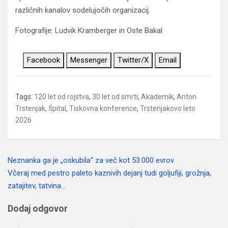
različnih kanalov sodelujočih organizacij.
Fotografije: Ludvik Kramberger in Oste Bakal
Facebook
Messenger
Twitter/X
Email
Tags:
120 let od rojstva
,
30 let od smrti
,
Akademik
,
Anton
Trstenjak
,
Špital
,
Tiskovna konference
,
Trstenjakovo leto
2026
Neznanka ga je „oskubila“ za več kot 53.000 evrov
Navigacija
Včeraj med pestro paleto kaznivih dejanj tudi goljufiji, grožnja,
prispevka
zatajitev, tatvina…
Dodaj odgovor