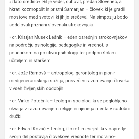
»zlato sredino«. Bil je veder, duhovit, predan Slovenec, a
hkrati kozmopolit in pristni Samarijan – človek, ki je gradil
mostove med svetovi, ki jih je srečeval. Na simpoziju bodo
sodelovali priznani slovenski strokovnjaki:
• dr. Kristjan Musek Lešnik – eden osrednjih strokovnjakov
na področju psihologije, pedagogike in vrednot, s
poudarkom na pozitivni psihologiji ter podpori šolam,
učiteljem in staršem.
• dr. Jože Ramovš – antropolog, gerontolog in pionir
medgeneracijskega sožitja, posvečen razumevanju človeka
v vseh življenjskih obdobjih.
• dr. Vinko Potočnik – teolog in sociolog, ki se poglobljeno
ukvarja z razumevanjem religije in njenega mesta v sodobni
družbi.
• dr. Edvard Kovač – teolog, filozof in esejist, ki v ospredje
svojih del postavlja človekove vrednote ter moralno-