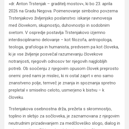
»dr. Anton Trstenjak – graditelj mostov«, ki bo 23. aprila
2026 na Gradu Negova. Poimenovanje simbolno povzema
Trstenjakovo življenjsko poslanstvo: iskanje ravnovesja
med človekom, skupnostjo, duhovnostjo in sodobnim
svetom. V ospredje postavlja Trstenjakovo izjemno
interdisciplinarno delovanje – kot filozofa, antropologa,
teologa, grafologa in humanista, predvsem pa kot človeka,
ki je vse življenje posvečal razumevanju človekove
notranjosti, njegovih odnosov ter njegovih najglobljih
potreb. Ob soočenju z njegovim opusom človek preprosto
onemi: pred nami je mislec, ki ni ostal zaprt v eno samo
znanstveno polje, temveč je znanja in spoznanja spretno
prepletal v smiselno celoto, usmerjeno k bistvu – k
človeku.
Trstenjakova osebnostna drža, prežeta s skromnostjo,
toplino in skrbjo za sočloveka, je zaznamovana z njegovim
neutrudnim prizadevanjem za medčloveško slogo, dialog in