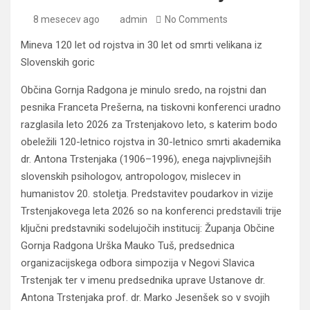
8 mesecev ago
admin
No Comments
Mineva 120 let od rojstva in 30 let od smrti velikana iz
Slovenskih goric
Občina Gornja Radgona je minulo sredo, na rojstni dan
pesnika Franceta Prešerna, na tiskovni konferenci uradno
razglasila leto 2026 za Trstenjakovo leto, s katerim bodo
obeležili 120-letnico rojstva in 30-letnico smrti akademika
dr. Antona Trstenjaka (1906–1996), enega najvplivnejših
slovenskih psihologov, antropologov, mislecev in
humanistov 20. stoletja. Predstavitev poudarkov in vizije
Trstenjakovega leta 2026 so na konferenci predstavili trije
ključni predstavniki sodelujočih institucij: Županja Občine
Gornja Radgona Urška Mauko Tuš, predsednica
organizacijskega odbora simpozija v Negovi Slavica
Trstenjak ter v imenu predsednika uprave Ustanove dr.
Antona Trstenjaka prof. dr. Marko Jesenšek so v svojih