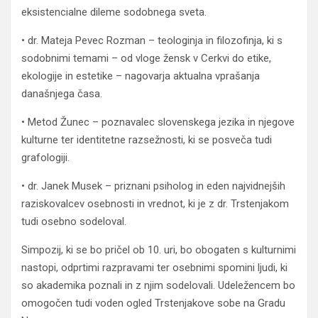
eksistencialne dileme sodobnega sveta.
• dr. Mateja Pevec Rozman – teologinja in filozofinja, ki s
sodobnimi temami – od vloge žensk v Cerkvi do etike,
ekologije in estetike – nagovarja aktualna vprašanja
današnjega časa.
• Metod Žunec – poznavalec slovenskega jezika in njegove
kulturne ter identitetne razsežnosti, ki se posveča tudi
grafologiji.
• dr. Janek Musek – priznani psiholog in eden najvidnejših
raziskovalcev osebnosti in vrednot, ki je z dr. Trstenjakom
tudi osebno sodeloval.
Simpozij, ki se bo pričel ob 10. uri, bo obogaten s kulturnimi
nastopi, odprtimi razpravami ter osebnimi spomini ljudi, ki
so akademika poznali in z njim sodelovali. Udeležencem bo
omogočen tudi voden ogled Trstenjakove sobe na Gradu