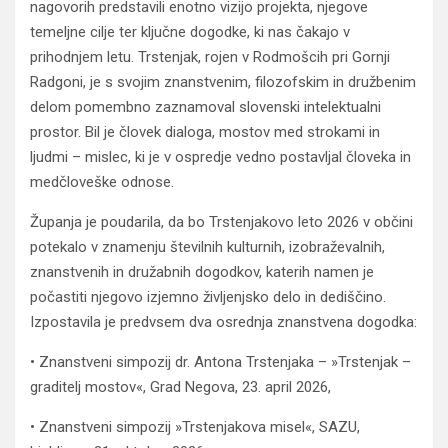
nagovorih predstavili enotno vizijo projekta, njegove
temeljne cilje ter ključne dogodke, ki nas čakajo v
prihodnjem letu. Trstenjak, rojen v Rodmošcih pri Gornji
Radgoni, je s svojim znanstvenim, filozofskim in družbenim
delom pomembno zaznamoval slovenski intelektualni
prostor. Bil je človek dialoga, mostov med strokami in
ljudmi – mislec, ki je v ospredje vedno postavljal človeka in
medčloveške odnose.
Županja je poudarila, da bo Trstenjakovo leto 2026 v občini
potekalo v znamenju številnih kulturnih, izobraževalnih,
znanstvenih in družabnih dogodkov, katerih namen je
počastiti njegovo izjemno življenjsko delo in dediščino.
Izpostavila je predvsem dva osrednja znanstvena dogodka:
• Znanstveni simpozij dr. Antona Trstenjaka – »Trstenjak –
graditelj mostov«, Grad Negova, 23. april 2026,
• Znanstveni simpozij »Trstenjakova misel«, SAZU,