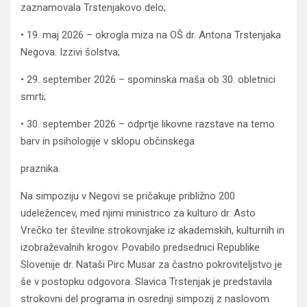
zaznamovala Trstenjakovo delo;
• 19. maj 2026 – okrogla miza na OŠ dr. Antona Trstenjaka
Negova: Izzivi šolstva;
• 29. september 2026 – spominska maša ob 30. obletnici
smrti;
• 30. september 2026 – odprtje likovne razstave na temo
barv in psihologije v sklopu občinskega
praznika.
Na simpoziju v Negovi se pričakuje približno 200
udeležencev, med njimi ministrico za kulturo dr. Asto
Vrečko ter številne strokovnjake iz akademskih, kulturnih in
izobraževalnih krogov. Povabilo predsednici Republike
Slovenije dr. Nataši Pirc Musar za častno pokroviteljstvo je
še v postopku odgovora. Slavica Trstenjak je predstavila
strokovni del programa in osrednji simpozij z naslovom