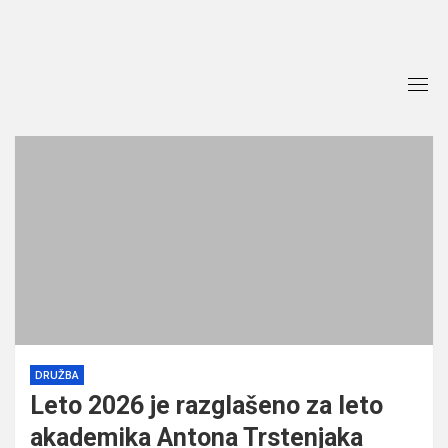
Skip
to
content
DRUŽBA
Leto 2026 je razglašeno za leto
akademika Antona Trstenjaka