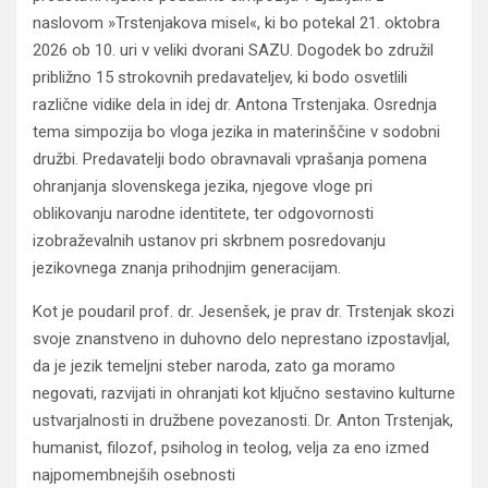
naslovom »Trstenjakova misel«, ki bo potekal 21. oktobra
2026 ob 10. uri v veliki dvorani SAZU. Dogodek bo združil
približno 15 strokovnih predavateljev, ki bodo osvetlili
različne vidike dela in idej dr. Antona Trstenjaka. Osrednja
tema simpozija bo vloga jezika in materinščine v sodobni
družbi. Predavatelji bodo obravnavali vprašanja pomena
ohranjanja slovenskega jezika, njegove vloge pri
oblikovanju narodne identitete, ter odgovornosti
izobraževalnih ustanov pri skrbnem posredovanju
jezikovnega znanja prihodnjim generacijam.
Kot je poudaril prof. dr. Jesenšek, je prav dr. Trstenjak skozi
svoje znanstveno in duhovno delo neprestano izpostavljal,
da je jezik temeljni steber naroda, zato ga moramo
negovati, razvijati in ohranjati kot ključno sestavino kulturne
ustvarjalnosti in družbene povezanosti. Dr. Anton Trstenjak,
humanist, filozof, psiholog in teolog, velja za eno izmed
najpomembnejših osebnosti