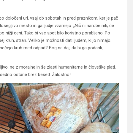
 po določeni uri, vsaj ob sobotah in pred praznikom, ker je pač
dosegljivo mesto in ga ljudje vzamejo. „Nič ni narobe niti, če
o nižji ceni. Tako bi vse spet bilo koristno porabljeno. Po
 kruh, stran. Veliko je možnosti dati ljudem, ki jo nimajo.
 mečejo kruh med odpad? Bog ne daj, da bi ga podarili,
vo, ne z moralne in še zlasti humanitarne in človeške plati.
besedno ostane brez besed. Žalostno!