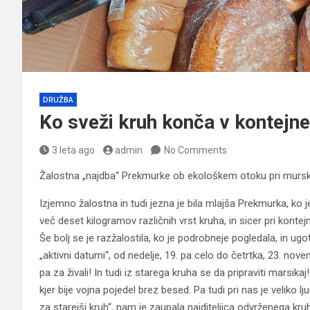
DRUŽBA
Ko sveži kruh konča v kontejn
3 leta ago
admin
No Comments
Žalostna „najdba“ Prekmurke ob ekološkem otoku pri mursk
Izjemno žalostna in tudi jezna je bila mlajša Prekmurka, k
več deset kilogramov različnih vrst kruha, in sicer pri konte
Še bolj se je razžalostila, ko je podrobneje pogledala, in ugoto
„aktivni datumi“, od nedelje, 19. pa celo do četrtka, 23. nove
pa za živali! In tudi iz starega kruha se da pripraviti marsik
kjer bije vojna pojedel brez besed. Pa tudi pri nas je veliko lj
za starejši kruh“, nam je zaupala najditeljica odvrženega kruh