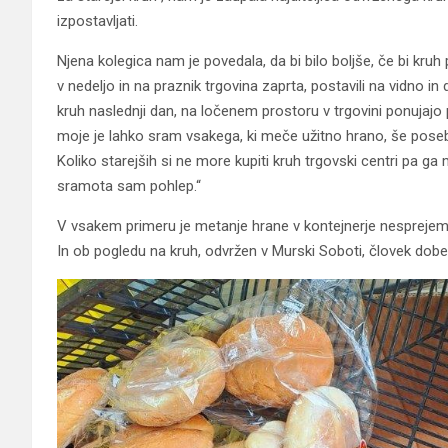
izpostavljati.
Njena kolegica nam je povedala, da bi bilo boljše, če bi kruh
v nedeljo in na praznik trgovina zaprta, postavili na vidno in 
kruh naslednji dan, na ločenem prostoru v trgovini ponujajo p
moje je lahko sram vsakega, ki meče užitno hrano, še posebej
Koliko starejših si ne more kupiti kruh trgovski centri pa ga
sramota sam pohlep.“
V vsakem primeru je metanje hrane v kontejnerje nesprejemlji
In ob pogledu na kruh, odvržen v Murski Soboti, človek do