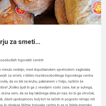
erju za smeti…
osoboških trgovskih centrih
o je minulo nedeljo, med dopoldanskim sprehodom zagledala
jnerjih za smeti, v bližini murskosoboškega trgovskega centra.
vila, da so bili na kruhu, pakiranem v folijo, različni še
mbra! „Koliko ljudi bi ga z veseljem vzelo zase, kar je suhega,
aj! Jezna sem, da se kaj takšnega dela pri nas, ko bi ga otroček,
udi, zlasti upokojencev, bolj kot ne lačnih in pogosto nimajo niti
a, ki obiskuje bližnje trgovske centre in se ni želela imensko