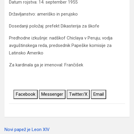
Datum rojstva: 14. september 1955
Državljanstvo: ameriško in perujsko
Dosedanji položaj: prefekt Dikasterija za škofe
Predhodne izkušnje: nadškof Chiclaya v Peruju; vodja
avguštinskega reda, predsednik Papeške komisije za
Latinsko Ameriko
Za kardinala ga je imenoval: Frančišek
Facebook
Messenger
Twitter/X
Email
Novi papež je Leon XIV
Navigacija