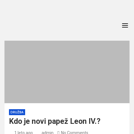
Skip
to
content
DRUŽBA
Kdo je novi papež Leon IV.?
1 leto ago
admin
No Comments