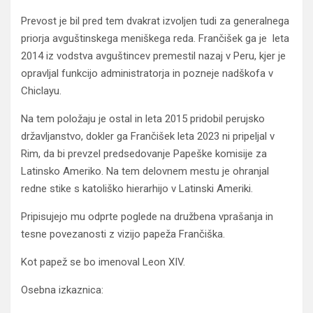
Prevost je bil pred tem dvakrat izvoljen tudi za generalnega
priorja avguštinskega meniškega reda. Frančišek ga je leta
2014 iz vodstva avguštincev premestil nazaj v Peru, kjer je
opravljal funkcijo administratorja in pozneje nadškofa v
Chiclayu.
Na tem položaju je ostal in leta 2015 pridobil perujsko
državljanstvo, dokler ga Frančišek leta 2023 ni pripeljal v
Rim, da bi prevzel predsedovanje Papeške komisije za
Latinsko Ameriko. Na tem delovnem mestu je ohranjal
redne stike s katoliško hierarhijo v Latinski Ameriki.
Pripisujejo mu odprte poglede na družbena vprašanja in
tesne povezanosti z vizijo papeža Frančiška.
Kot papež se bo imenoval Leon XIV.
Osebna izkaznica: