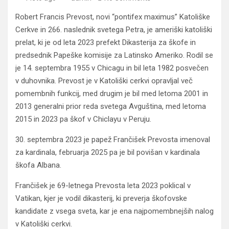
Robert Francis Prevost, novi “pontifex maximus” Katoliške
Cerkve in 266. naslednik svetega Petra, je ameriški katoliški
prelat, ki je od leta 2023 prefekt Dikasterija za škofe in
predsednik Papeške komisije za Latinsko Ameriko. Rodil se
je 14. septembra 1955 v Chicagu in bil leta 1982 posvečen
v duhovnika. Prevost je v Katoliški cerkvi opravljal več
pomembnih funkcij, med drugim je bil med letoma 2001 in
2013 generalni prior reda svetega Avguština, med letoma
2015 in 2023 pa škof v Chiclayu v Peruju.
30. septembra 2023 je papež Frančišek Prevosta imenoval
za kardinala, februarja 2025 pa je bil povišan v kardinala
škofa Albana.
Frančišek je 69-letnega Prevosta leta 2023 poklical v
Vatikan, kjer je vodil dikasterij, ki preverja škofovske
kandidate z vsega sveta, kar je ena najpomembnejših nalog
v Katoliški cerkvi.