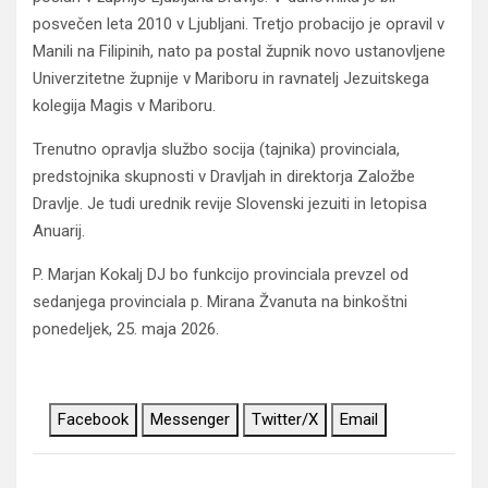
posvečen leta 2010 v Ljubljani. Tretjo probacijo je opravil v
Manili na Filipinih, nato pa postal župnik novo ustanovljene
Univerzitetne župnije v Mariboru in ravnatelj Jezuitskega
kolegija Magis v Mariboru.
Trenutno opravlja službo socija (tajnika) provinciala,
predstojnika skupnosti v Dravljah in direktorja Založbe
Dravlje. Je tudi urednik revije Slovenski jezuiti in letopisa
Anuarij.
P. Marjan Kokalj DJ bo funkcijo provinciala prevzel od
sedanjega provinciala p. Mirana Žvanuta na binkoštni
ponedeljek, 25. maja 2026.
Facebook
Messenger
Twitter/X
Email