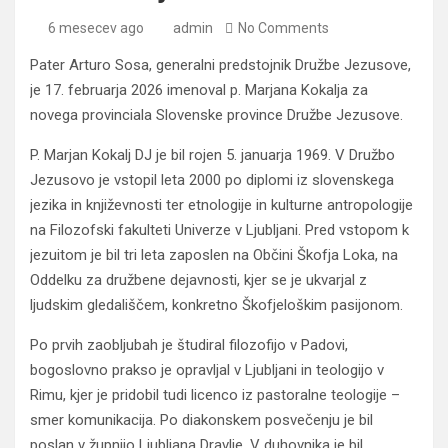
6 mesecev ago
admin
No Comments
Pater Arturo Sosa, generalni predstojnik Družbe Jezusove,
je 17. februarja 2026 imenoval p. Marjana Kokalja za
novega provinciala Slovenske province Družbe Jezusove.
P. Marjan Kokalj DJ je bil rojen 5. januarja 1969. V Družbo
Jezusovo je vstopil leta 2000 po diplomi iz slovenskega
jezika in književnosti ter etnologije in kulturne antropologije
na Filozofski fakulteti Univerze v Ljubljani. Pred vstopom k
jezuitom je bil tri leta zaposlen na Občini Škofja Loka, na
Oddelku za družbene dejavnosti, kjer se je ukvarjal z
ljudskim gledališčem, konkretno Škofjeloškim pasijonom.
Po prvih zaobljubah je študiral filozofijo v Padovi,
bogoslovno prakso je opravljal v Ljubljani in teologijo v
Rimu, kjer je pridobil tudi licenco iz pastoralne teologije –
smer komunikacija. Po diakonskem posvečenju je bil
poslan v župnijo Ljubljana Dravlje. V duhovnika je bil