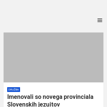
Skip
to
content
DRUŽBA
Imenovali so novega provinciala
Slovenskih jezuitov