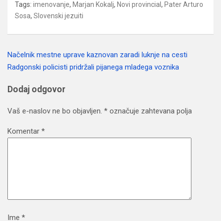
Tags:
imenovanje
,
Marjan Kokalj
,
Novi provincial
,
Pater Arturo
Sosa
,
Slovenski jezuiti
Načelnik mestne uprave kaznovan zaradi luknje na cesti
Navigacija
Radgonski policisti pridržali pijanega mladega voznika
prispevka
Dodaj odgovor
Vaš e-naslov ne bo objavljen.
*
označuje zahtevana polja
Komentar
*
Ime
*