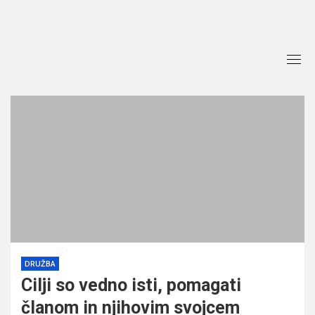
Skip
to
content
DRUŽBA
Cilji so vedno isti, pomagati
članom in njihovim svojcem