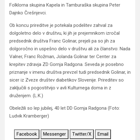
Folklorna skupina Kapela in Tamburaška skupina Peter
Dajnko Črešnjevci.
Ob koncu prireditve je potekala podelitev zahval za
dolgoletno delo v društvu, ki jih je prejemnikom izročal
predsednik društva Franc Golinar, prejeli pa so jih za
dolgoročno in uspešno delo v društvu ali za članstvo: Nada
Valner, Franc Rožman, Jolanda Golinar ter Center za
krepitev zdravja ZD Gornja Radgona. Seveda je posebno
priznanje v imenu društva prevzel tudi predsednik Golinar, in
sicer iz Zveze društev diabetikov Slovenije. Prireditev so
zaključili s pogostitvijo v avli Kulturnega doma in z
druženjem. (L.K.)
Obeležili so lep jubilej, 40 let DD Gornja Radgona (Foto:
Ludvik Kramberger)
Facebook
Messenger
Twitter/X
Email