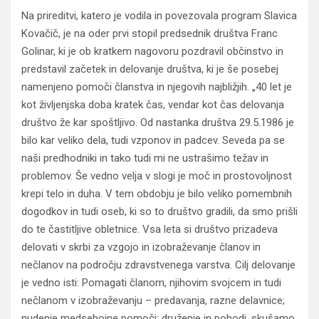
Na prireditvi, katero je vodila in povezovala program Slavica
Kovačič, je na oder prvi stopil predsednik društva Franc
Golinar, ki je ob kratkem nagovoru pozdravil občinstvo in
predstavil začetek in delovanje društva, ki je še posebej
namenjeno pomoči članstva in njegovih najbližjih. „40 let je
kot življenjska doba kratek čas, vendar kot čas delovanja
društvo že kar spoštljivo. Od nastanka društva 29.5.1986 je
bilo kar veliko dela, tudi vzponov in padcev. Seveda pa se
naši predhodniki in tako tudi mi ne ustrašimo težav in
problemov. Še vedno velja v slogi je moč in prostovoljnost
krepi telo in duha. V tem obdobju je bilo veliko pomembnih
dogodkov in tudi oseb, ki so to društvo gradili, da smo prišli
do te častitljive obletnice. Vsa leta si društvo prizadeva
delovati v skrbi za vzgojo in izobraževanje članov in
nečlanov na področju zdravstvenega varstva. Cilj delovanje
je vedno isti: Pomagati članom, njihovim svojcem in tudi
nečlanom v izobraževanju – predavanja, razne delavnice;
nudenje medsebojne pomoči; druženje in pohodi, skušamo