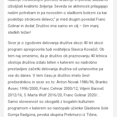
izboljšati kvaliteto življenja. Seveda se aktivnosti prilagajajo
našim potrebam in pa novostim o sladkorni bolezni za kar
poskrbijo strokovni delavci,“ je med drugim povedal Franc
Golinar in dodal: Društvo ima samo en cilj – čim manj
sladkih težav!
Sicer je o zgodovini delovanja društva skozi 40 let skozi
program spregovorila tudi voditeljica Slavica Kovačič. Ob
tem naj omenimo, da je društvo ob praznovanju 40 letnica
obstoja društva izdalo bilten v katerem so nadrobno
prestavljeni začetki delovanja društva od ustanovitve pa
vse do danes. V tem času je društvo imelo šest
predsednikov, in sicer so to: Anton Novak 1986/96, Branko
Avsec 1996/2000, Franc Cehnar 2000/12, Viljem Barovič
2012/16, 5. Marta Wolf 2016/20, Franc Golinar 2020/…
Samo slovesnost so obogatili z bogatim kulturnim
programom v katerem so nastopale učenke Glasbene šole
Gornja Radgona, pevska skupina Prekmurci iz Tišine,