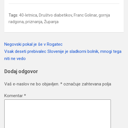
Tags:
40-letnica
,
Društvo diabetikov
,
Franc Golinar
,
gornja
radgona
,
priznanja
,
Županja
Negovski pokal je še v Rogatec
Navigacija
Vsak deseti prebivalec Slovenije je sladkorni bolnik, mnogi tega
prispevka
niti ne vedo
Dodaj odgovor
Vaš e-naslov ne bo objavljen.
*
označuje zahtevana polja
Komentar
*