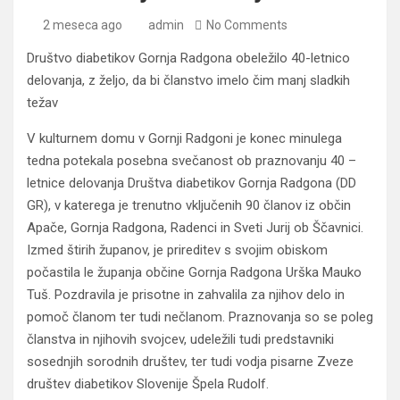
2 meseca ago
admin
No Comments
Društvo diabetikov Gornja Radgona obeležilo 40-letnico
delovanja, z željo, da bi članstvo imelo čim manj sladkih
težav
V kulturnem domu v Gornji Radgoni je konec minulega
tedna potekala posebna svečanost ob praznovanju 40 –
letnice delovanja Društva diabetikov Gornja Radgona (DD
GR), v katerega je trenutno vključenih 90 članov iz občin
Apače, Gornja Radgona, Radenci in Sveti Jurij ob Ščavnici.
Izmed štirih županov, je prireditev s svojim obiskom
počastila le županja občine Gornja Radgona Urška Mauko
Tuš. Pozdravila je prisotne in zahvalila za njihov delo in
pomoč članom ter tudi nečlanom. Praznovanja so se poleg
članstva in njihovih svojcev, udeležili tudi predstavniki
sosednjih sorodnih društev, ter tudi vodja pisarne Zveze
društev diabetikov Slovenije Špela Rudolf.