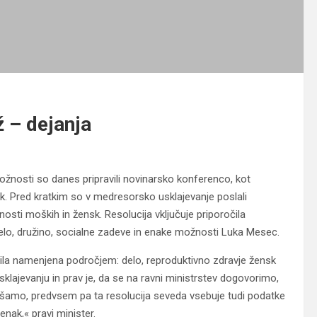
 – dejanja
ožnosti so danes pripravili novinarsko konferenco, kot
. Pred kratkim so v medresorsko usklajevanje poslali
ti moških in žensk. Resolucija vključuje priporočila
delo, družino, socialne zadeve in enake možnosti Luka Mesec.
ila namenjena področjem: delo, reproduktivno zdravje žensk
lajevanju in prav je, da se na ravni ministrstev dogovorimo,
ljšamo, predvsem pa ta resolucija seveda vsebuje tudi podatke
enak,« pravi minister.