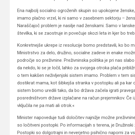
Ena najbolj socialno ogroženih skupin so upokojene ženske,
imamo plačno vrzel, ki ni samo v zasebnem sektorju – žens
Naraščajoč problem je nasilje nad ženskami. Samo v lanskem le
številka, ki se zaostruje in povečuje skozi leta in kjer bo tre
Konkretnejše ukrepe iz resolucije bomo predstavili, ko bo 
Ministrstvo za delo, družino, socialne zadeve in enake mož
področje so preživnine. Preživninska politika je pri nas sla
da nekdo, ki se je ločil, lahko za svojega otroka plača prib
o tem kakšen neživljenjski sistem imamo. Problem v tem si
dostikrat mama, kot šibkejša stranka v postopku ali pa kar o
sistem bomo uredili tako, da bo država začela igrati praveg
posredništvom države izplačane na račun prejemnikov. Če izp
vključila ne pa mati ali otrok.«
Minister napoveduje tudi določitev najnižje možne preživnine
so ločitveni postopki. Po informacijah s terena, je Družinski z
Postopki so dolgotrajni in neverjetno psihično naporni za v