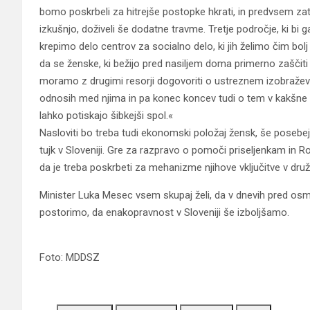
bomo poskrbeli za hitrejše postopke hkrati, in predvsem zat
izkušnjo, doživeli še dodatne travme. Tretje področje, ki bi g
krepimo delo centrov za socialno delo, ki jih želimo čim bol
da se ženske, ki bežijo pred nasiljem doma primerno zaščiti
moramo z drugimi resorji dogovoriti o ustreznem izobraže
odnosih med njima in pa konec koncev tudi o tem v kakšne s
lahko potiskajo šibkejši spol.«
Nasloviti bo treba tudi ekonomski položaj žensk, še poseb
tujk v Sloveniji. Gre za razpravo o pomoči priseljenkam in R
da je treba poskrbeti za mehanizme njihove vključitve v dru
Minister Luka Mesec vsem skupaj želi, da v dnevih pred os
postorimo, da enakopravnost v Sloveniji še izboljšamo.
Foto: MDDSZ