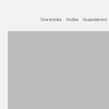
Skip
to
content
Črna kronika
Družba
Gospodarstvo