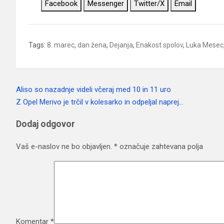
Facebook
Messenger
Twitter/X
Email
Tags:
8. marec
,
dan žena
,
Dejanja
,
Enakost spolov
,
Luka Mesec
Aliso so nazadnje videli včeraj med 10 in 11 uro
Navigacija
Z Opel Merivo je trčil v kolesarko in odpeljal naprej…
prispevka
Dodaj odgovor
Vaš e-naslov ne bo objavljen.
*
označuje zahtevana polja
Komentar
*