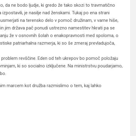
o, da ne bodo ljudje, ki gredo že tako skozi to travmatično
a izpostavili, je nasilje nad ženskami. Tukaj po ena strani
j usmerjati na terensko delo v pomoč družinam, v varne hiše,
 in jim država pač ponudi ustrezno namestitev hkrati pa se
vanju že v osnovnih šolah o enakopravnosti med spoloma, o
tiske patriarhalna razmerja, ki so še zmeraj prevladujoča,
ej problem revščine. Eden od teh ukrepov bo pomoč položaju
ominjam, ki so socialno izključene. Na ministrstvu poudarjamo,
žbo.
mim marcem kot družba razmislimo o tem, kaj lahko