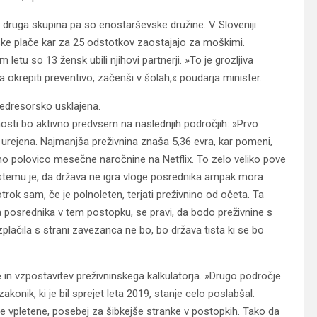
 druga skupina pa so enostarševske družine. V Sloveniji
ke plače kar za 25 odstotkov zaostajajo za moškimi.
tu so 13 žensk ubili njihovi partnerji. »To je grozljiva
ba okrepiti preventivo, začenši v šolah,« poudarja minister.
medresorsko usklajena.
nosti bo aktivno predvsem na naslednjih področjih: »Prvo
bo urejena. Najmanjša preživnina znaša 5,36 evra, kar pomeni,
ližno polovico mesečne naročnine na Netflix. To zelo veliko pove
stemu je, da država ne igra vloge posrednika ampak mora
trok sam, če je polnoleten, terjati preživnino od očeta. Ta
a posrednika v tem postopku, se pravi, da bodo preživnine s
lačila s strani zavezanca ne bo, bo država tista ki se bo
 in vzpostavitev preživninskega kalkulatorja. »Drugo področje
akonik, ki je bil sprejet leta 2019, stanje celo poslabšal.
se vpletene, posebej za šibkejše stranke v postopkih. Tako da