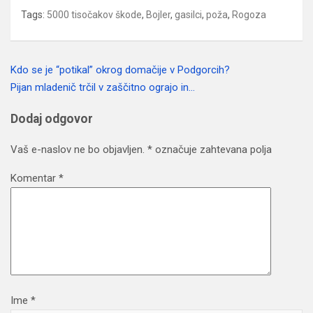
Tags:
5000 tisočakov škode
,
Bojler
,
gasilci
,
poža
,
Rogoza
Kdo se je “potikal” okrog domačije v Podgorcih?
Navigacija
Pijan mladenič trčil v zaščitno ograjo in…
prispevka
Dodaj odgovor
Vaš e-naslov ne bo objavljen.
*
označuje zahtevana polja
Komentar
*
Ime
*