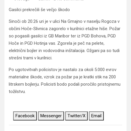
Gasilci prekrečili še večjo škodo
Sinoči ob 20.26 uri je v ulici Na Gmajno v naselju Rogoza v
občini Hoče-Slivnica zagorelo v kurilnici etažne hiše. Požar
so pogasili gasilci iz GB Maribor ter iz PGD Bohova, PGD
Hoče in PGD Hotinja vas. Zgorela je peč na pelete,
električni bojler in vodovodna inštalacija. Ožgani pa so tudi
strešni trami v kurilnici.
Po ugotovitvah policistov je nastalo za okoli 5.000 evrov
materialne škode, vzrok za požar pa je kratki stik na 200
litrskem bojlerju. Policisti bodo podali poročilo pristojnemu
tožilstvu.
Facebook
Messenger
Twitter/X
Email