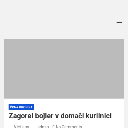
Skip
to
content
ČRNA KRONIKA
Zagorel bojler v domači kurilnici
6 let ago
admin
No Comments