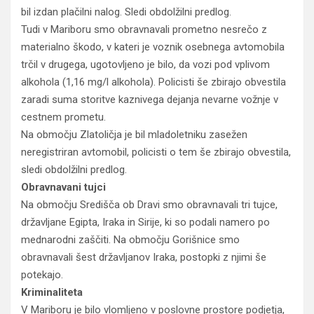
bil izdan plačilni nalog. Sledi obdolžilni predlog.
Tudi v Mariboru smo obravnavali prometno nesrečo z
materialno škodo, v kateri je voznik osebnega avtomobila
trčil v drugega, ugotovljeno je bilo, da vozi pod vplivom
alkohola (1,16 mg/l alkohola). Policisti še zbirajo obvestila
zaradi suma storitve kaznivega dejanja nevarne vožnje v
cestnem prometu.
Na območju Zlatoličja je bil mladoletniku zasežen
neregistriran avtomobil, policisti o tem še zbirajo obvestila,
sledi obdolžilni predlog.
Obravnavani tujci
Na območju Središča ob Dravi smo obravnavali tri tujce,
državljane Egipta, Iraka in Sirije, ki so podali namero po
mednarodni zaščiti. Na območju Gorišnice smo
obravnavali šest državljanov Iraka, postopki z njimi še
potekajo.
Kriminaliteta
V Mariboru je bilo vlomljeno v poslovne prostore podjetja,