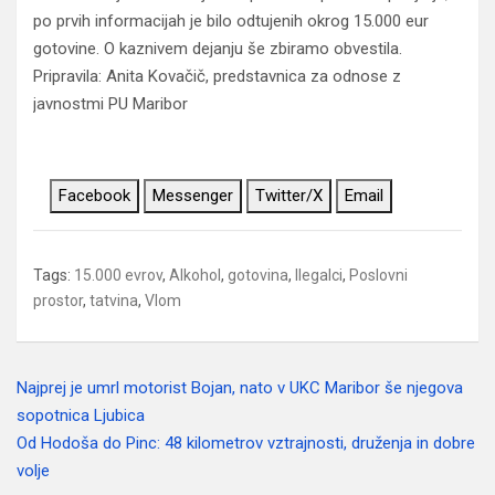
po prvih informacijah je bilo odtujenih okrog 15.000 eur
gotovine. O kaznivem dejanju še zbiramo obvestila.
Pripravila: Anita Kovačič, predstavnica za odnose z
javnostmi PU Maribor
Facebook
Messenger
Twitter/X
Email
Tags:
15.000 evrov
,
Alkohol
,
gotovina
,
Ilegalci
,
Poslovni
prostor
,
tatvina
,
Vlom
Najprej je umrl motorist Bojan, nato v UKC Maribor še njegova
Navigacija
sopotnica Ljubica
prispevka
Od Hodoša do Pinc: 48 kilometrov vztrajnosti, druženja in dobre
volje