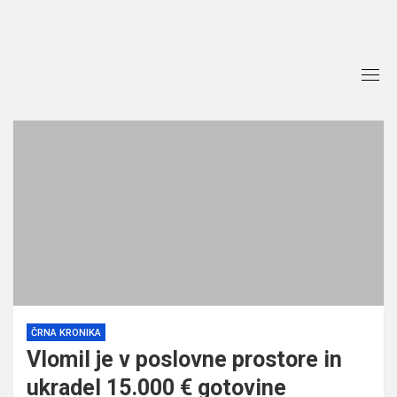
Skip
to
content
ČRNA KRONIKA
Vlomil je v poslovne prostore in
ukradel 15.000 € gotovine