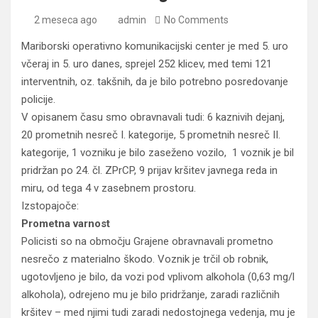
2 meseca ago
admin
No Comments
Mariborski operativno komunikacijski center je med 5. uro
včeraj in 5. uro danes, sprejel 252 klicev, med temi 121
interventnih, oz. takšnih, da je bilo potrebno posredovanje
policije.
V opisanem času smo obravnavali tudi: 6 kaznivih dejanj,
20 prometnih nesreč I. kategorije, 5 prometnih nesreč II.
kategorije, 1 vozniku je bilo zaseženo vozilo, 1 voznik je bil
pridržan po 24. čl. ZPrCP, 9 prijav kršitev javnega reda in
miru, od tega 4 v zasebnem prostoru.
Izstopajoče:
Prometna varnost
Policisti so na območju Grajene obravnavali prometno
nesrečo z materialno škodo. Voznik je trčil ob robnik,
ugotovljeno je bilo, da vozi pod vplivom alkohola (0,63 mg/l
alkohola), odrejeno mu je bilo pridržanje, zaradi različnih
kršitev – med njimi tudi zaradi nedostojnega vedenja, mu je