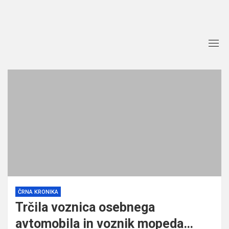
Skip
to
content
ČRNA KRONIKA
Trčila voznica osebnega
avtomobila in voznik mopeda…