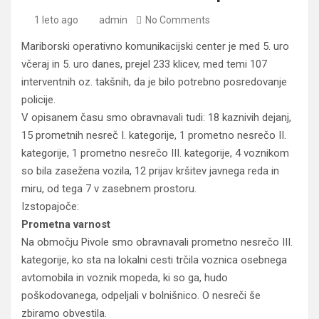
1 leto ago
admin
No Comments
Mariborski operativno komunikacijski center je med 5. uro
včeraj in 5. uro danes, prejel 233 klicev, med temi 107
interventnih oz. takšnih, da je bilo potrebno posredovanje
policije.
V opisanem času smo obravnavali tudi: 18 kaznivih dejanj,
15 prometnih nesreč I. kategorije, 1 prometno nesrečo II.
kategorije, 1 prometno nesrečo III. kategorije, 4 voznikom
so bila zasežena vozila, 12 prijav kršitev javnega reda in
miru, od tega 7 v zasebnem prostoru.
Izstopajoče:
Prometna varnost
Na območju Pivole smo obravnavali prometno nesrečo III.
kategorije, ko sta na lokalni cesti trčila voznica osebnega
avtomobila in voznik mopeda, ki so ga, hudo
poškodovanega, odpeljali v bolnišnico. O nesreči še
zbiramo obvestila.