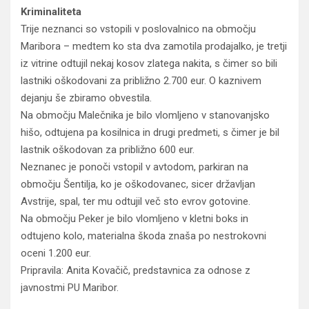
Kriminaliteta
Trije neznanci so vstopili v poslovalnico na območju
Maribora – medtem ko sta dva zamotila prodajalko, je tretji
iz vitrine odtujil nekaj kosov zlatega nakita, s čimer so bili
lastniki oškodovani za približno 2.700 eur. O kaznivem
dejanju še zbiramo obvestila.
Na območju Malečnika je bilo vlomljeno v stanovanjsko
hišo, odtujena pa kosilnica in drugi predmeti, s čimer je bil
lastnik oškodovan za približno 600 eur.
Neznanec je ponoči vstopil v avtodom, parkiran na
območju Šentilja, ko je oškodovanec, sicer državljan
Avstrije, spal, ter mu odtujil več sto evrov gotovine.
Na območju Peker je bilo vlomljeno v kletni boks in
odtujeno kolo, materialna škoda znaša po nestrokovni
oceni 1.200 eur.
Pripravila: Anita Kovačič, predstavnica za odnose z
javnostmi PU Maribor.