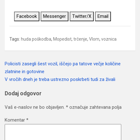
Facebook
Messenger
Twitter/X
Email
Tags:
huda poškodba
,
Mopedist
,
trčenje
,
Vlom
,
voznica
Policisti zasegli šest vozil, iščejo pa tatove večje količine
Navigacija
zlatnine in gotovine
prispevka
V vročih dneh je treba ustrezno poskrbeti tudi za živali
Dodaj odgovor
Vaš e-naslov ne bo objavljen.
*
označuje zahtevana polja
Komentar
*