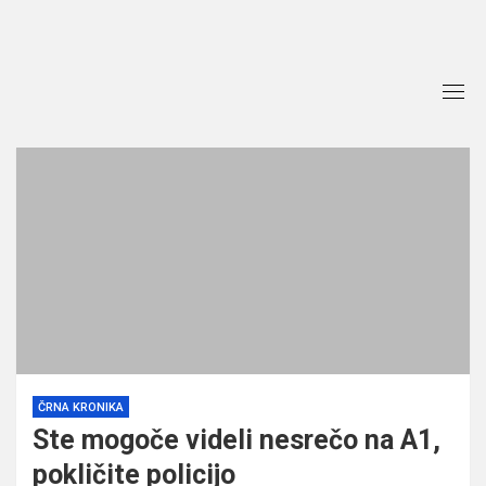
Skip
to
content
ČRNA KRONIKA
Ste mogoče videli nesrečo na A1,
pokličite policijo