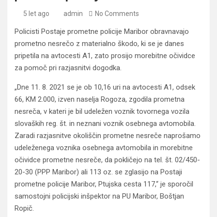
5 let ago
admin
No Comments
Policisti Postaje prometne policije Maribor obravnavajo
prometno nesrečo z materialno škodo, ki se je danes
pripetila na avtocesti A1, zato prosijo morebitne očividce
za pomoč pri razjasnitvi dogodka.
„Dne 11. 8. 2021 se je ob 10,16 uri na avtocesti A1, odsek
66, KM 2.000, izven naselja Rogoza, zgodila prometna
nesreča, v kateri je bil udeležen voznik tovornega vozila
slovaških reg. št. in neznani voznik osebnega avtomobila.
Zaradi razjasnitve okoliščin prometne nesreče naprošamo
udeleženega voznika osebnega avtomobila in morebitne
očividce prometne nesreče, da pokličejo na tel. št. 02/450-
20-30 (PPP Maribor) ali 113 oz. se zglasijo na Postaji
prometne policije Maribor, Ptujska cesta 117,“ je sporočil
samostojni policijski inšpektor na PU Maribor, Boštjan
Ropič.