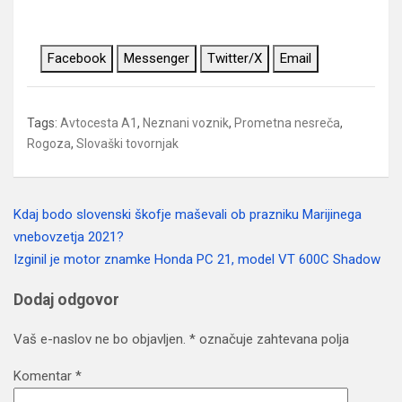
Facebook
Messenger
Twitter/X
Email
Tags:
Avtocesta A1
,
Neznani voznik
,
Prometna nesreča
,
Rogoza
,
Slovaški tovornjak
Kdaj bodo slovenski škofje maševali ob prazniku Marijinega
Navigacija
vnebovzetja 2021?
prispevka
Izginil je motor znamke Honda PC 21, model VT 600C Shadow
Dodaj odgovor
Vaš e-naslov ne bo objavljen.
*
označuje zahtevana polja
Komentar
*