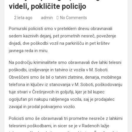
videli, pokličite policijo
2 leta ago
admin
No Comments
Pomurski policisti smo v preteklem dnevu obravnavali
sedem kaznivih dejanj, pet prometnih nesreč, poveženje
divjadi, dve poškodbi vozil na parkirišču in pet kršitev
javnega reda in miru.
Na področju kriminalitete smo obravnavali dve lahki telesni
poškodbi, izsiljevanje in tatvino iz vozila v M. Soboti.
Obveščeni smo še bil o tatvini zlatnine, denarja, mobilnega
telefona in ključev iz stanovanja v M. Soboti, poškodovanju
tuje stvari v Črešnjevcih in goljufiji, kjer je bil kupec
ogoljufan pri nakupu rabljenega vozila, saj je prodajalec
zavajal in prodal pokvarjeno vozilo.
Policisti smo še obravnavali tri prometne nesreče z lahkimi
telesnimi poškodbami, in sicer se je v Radencih lažje