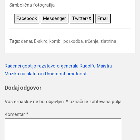
Simbolična fotografija
Facebook
Messenger
Twitter/X
Email
Tags:
denar
,
E-skiro
,
kombi
,
poškodba
,
trčenje
,
zlatnina
Radenci gostijo razstavo o generalu Rudolfu Maistru
Navigacija
Muzika na platnu in Umetnost umetnosti
prispevka
Dodaj odgovor
Vaš e-naslov ne bo objavljen.
*
označuje zahtevana polja
Komentar
*