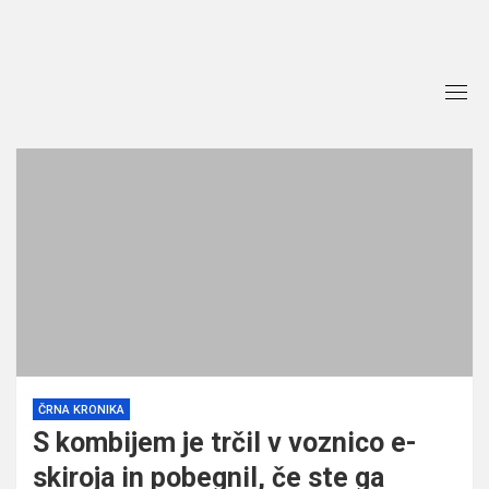
Skip
to
content
ČRNA KRONIKA
S kombijem je trčil v voznico e-
skiroja in pobegnil, če ste ga