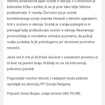
telesno poškodoval pijan voznik e-skiroja, v Črenšovcih je
kolesarka trčila v peško, ki se je prav tako lažje telesno
poškodovala. V naselju Žerovinci pa je voznik
kombiniranega vozila znamke Renault z desnim ogledalom
trčil v voznico e-skiroja. Voznik je s kraja pobegnil in ni
pomagal lažje poškodovani voznici e-skiroja. Neznanega
povzročitelja in morebitne očividce pozivamo, da policiji
nudijo podatke, ki jih potrebujemo pri obravnavi prometne
nesreče.
Javni red in mir je bil kršen dva krat v zasebnem prostoru in
tri krat na javnem kraju. Kršitelji so se ob intervenciji
policistov pomirili.
Pogostejše meritve hitrosti z radarjem bodo policisti
opravljali na območju PP Gornja Radgona.
Pripravil: Denis Burjan, vodja izmene OKC PU MS.