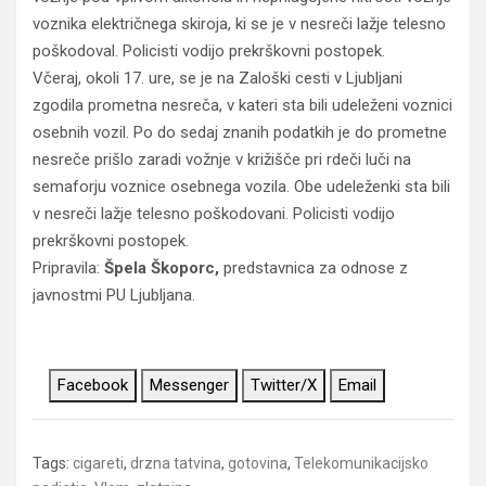
voznika električnega skiroja, ki se je v nesreči lažje telesno
poškodoval. Policisti vodijo prekrškovni postopek.
Včeraj, okoli 17. ure, se je na Zaloški cesti v Ljubljani
zgodila prometna nesreča, v kateri sta bili udeleženi voznici
osebnih vozil. Po do sedaj znanih podatkih je do prometne
nesreče prišlo zaradi vožnje v križišče pri rdeči luči na
semaforju voznice osebnega vozila. Obe udeleženki sta bili
v nesreči lažje telesno poškodovani. Policisti vodijo
prekrškovni postopek.
Pripravila:
Špela Škoporc,
predstavnica za odnose z
javnostmi PU Ljubljana.
Facebook
Messenger
Twitter/X
Email
Tags:
cigareti
,
drzna tatvina
,
gotovina
,
Telekomunikacijsko