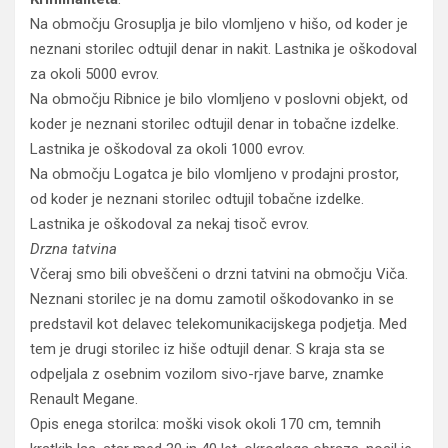
Na območju Grosuplja je bilo vlomljeno v hišo, od koder je
neznani storilec odtujil denar in nakit. Lastnika je oškodoval
za okoli 5000 evrov.
Na območju Ribnice je bilo vlomljeno v poslovni objekt, od
koder je neznani storilec odtujil denar in tobačne izdelke.
Lastnika je oškodoval za okoli 1000 evrov.
Na območju Logatca je bilo vlomljeno v prodajni prostor,
od koder je neznani storilec odtujil tobačne izdelke.
Lastnika je oškodoval za nekaj tisoč evrov.
Drzna tatvina
Včeraj smo bili obveščeni o drzni tatvini na območju Viča.
Neznani storilec je na domu zamotil oškodovanko in se
predstavil kot delavec telekomunikacijskega podjetja. Med
tem je drugi storilec iz hiše odtujil denar. S kraja sta se
odpeljala z osebnim vozilom sivo-rjave barve, znamke
Renault Megane.
Opis enega storilca: moški visok okoli 170 cm, temnih