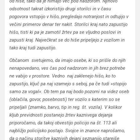
od hiše, tako da je nimajo več pod nadzorom. Njihovo
odsotnost takrat izkoristijo drugi storilci in v času
pogovora vstopijo v hišo, pregledajo notranjost in odtujijo v
večini primerov denar ter nakit. Storilci kraj nato zapustijo
hišo, tisti ki pa je zamotil žrtev pa se vljudno poslovi in
zapusti kraj. Največkrat se do hiše pripeljejo z vozilom in
tako kraj tudi zapustijo.
Občanom svetujemo, da imajo osebe, ki so prišle do njih
nenapovedano, ves čas pod nadzorom in jih brez potrebe
ne vabijo v prostore. Vedno naj zaklenejo hišo, ko to
zapustijo, ključ pa naj vzamejo s seboj, pa če tudi »stopijo
samo za vogal«. Ob tem pa naj bodo pozorni na videz oseb
(oblačila, govor, posebnosti) ter vozilo s katerim so se
pripeljali (znamko, barvo, tip in reg. št. vozila). V kolikor
kljub previdnosti postanejo žrtev kaznivega dejanja
priporočamo, da takoj obvestijo policijo na št. 113 ali
najbližjo policijsko postajo. Svojce in znance naprošamo,
da o načinu storitve kaznivih dejanj seznanijo starejše