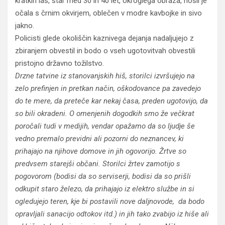
kratkih las, star med 30 in 40 let, okroglega obraza, nosil je
očala s črnim okvirjem, oblečen v modre kavbojke in sivo
jakno.
Policisti glede okoliščin kaznivega dejanja nadaljujejo z
zbiranjem obvestil in bodo o vseh ugotovitvah obvestili
pristojno državno tožilstvo.
Drzne tatvine iz stanovanjskih hiš, storilci izvršujejo na
zelo prefinjen in pretkan način, oškodovance pa zavedejo
do te mere, da preteče kar nekaj časa, preden ugotovijo, da
so bili okradeni. O omenjenih dogodkih smo že večkrat
poročali tudi v medijih, vendar opažamo da so ljudje še
vedno premalo previdni ali pozorni do neznancev, ki
prihajajo na njihove domove in jih ogovorijo. Žrtve so
predvsem starejši občani. Storilci žrtev zamotijo s
pogovorom (bodisi da so serviserji, bodisi da so prišli
odkupit staro železo, da prihajajo iz elektro službe in si
ogledujejo teren, kje bi postavili nove daljnovode, da bodo
opravljali sanacijo odtokov itd.) in jih tako zvabijo iz hiše ali