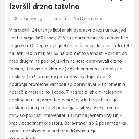
izvršil drzno tatvino
8 mesecev ago
admin
No Comments
V preteklih 24 urah je ljubljanski operativno komunikacijski
center prejel 660 klicev, 216 za posredovanje v interventnih
dogodkih. Od tega se jih je 47 nanašalo na kriminaliteto, 64
na javni red in mir, ter 56 na prometno varnost. Policisti so
med drugim na področju kriminalitete obravnavali drzno
tatvino, 3 tatvine, 5 vlomov (v dveh primerih je ostalo pri
poskusu) in 9 primerov poškodovanja tuje stvari. S
področja prometne varnosti so obravnavali 20 prometnih
nesreč z materialno škodo, 7 nesreč z lahkimi telesnimi
poškodbami in prometno nesrečo, v kateri je bila huje
poškodovana peška. S področja kršitev javnega reda in
miru so policisti intervenirali 13 krat na javnem kraju in 4
krat v zasebnem prostoru. Obravnavali so 2 posameznika
zaradi nezakonitega prehoda državne meje.
Kriminaliteta
: