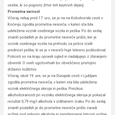
osebe, ki so pogosto žrtve teh kaznivih dejanj.
Prometna varnost
:
Včeraj, nekaj pred 17. uro, se je na na Kolodvorski cesti v
Kočevju zgodila prometna nesreča, v kateri sta bila
udeležena voznik osebnega vozila in peška. Po do sedaj
znanih podatkih je do prometne nesreče prišlo, ker je
voznik osebnega vozila na prehodu za pešce izsilil
prednost peške, ki se je v nesreči huje telesno poškodoval.
Policisti so na kraju opravili ogled in nadaljujejo z zbiranjem
obvestil. O vseh ugotovitvah bo obveščeno pristojno
državno tožilstvo.
Včeraj, okoli 19. ure, se je na Dunajski cesti v Ljubljani
zgodila prometna nesreča, v kateri sta bila udeležena
voznik električnega skiroja in peška. Preizkus
alkoholiziranosti pri vozniku električnega skiroja je pokazal
rezultat 0,79 mg/l alkohola v izdihanem zraku. Po do sedaj
znanih podatkih je do prometne nesreče prišlo zaradi
vožnje pod vplivom alkohola in neprilagojene hitrosti vožnje