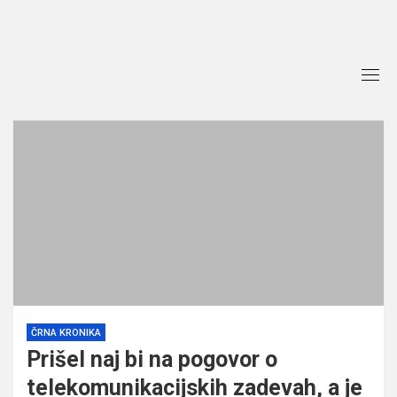
Skip
to
content
ČRNA KRONIKA
Prišel naj bi na pogovor o
telekomunikacijskih zadevah, a je