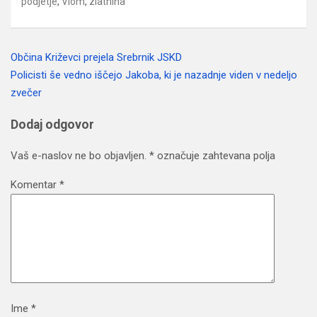
podjetje
,
Vlom
,
zlatnina
Občina Križevci prejela Srebrnik JSKD
Navigacija
Policisti še vedno iščejo Jakoba, ki je nazadnje viden v nedeljo
prispevka
zvečer
Dodaj odgovor
Vaš e-naslov ne bo objavljen.
*
označuje zahtevana polja
Komentar
*
Ime
*