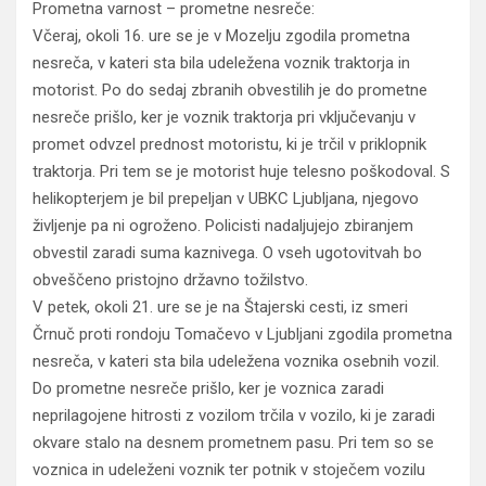
Prometna varnost – prometne nesreče:
Včeraj, okoli 16. ure se je v Mozelju zgodila prometna
nesreča, v kateri sta bila udeležena voznik traktorja in
motorist. Po do sedaj zbranih obvestilih je do prometne
nesreče prišlo, ker je voznik traktorja pri vključevanju v
promet odvzel prednost motoristu, ki je trčil v priklopnik
traktorja. Pri tem se je motorist huje telesno poškodoval. S
helikopterjem je bil prepeljan v UBKC Ljubljana, njegovo
življenje pa ni ogroženo. Policisti nadaljujejo zbiranjem
obvestil zaradi suma kaznivega. O vseh ugotovitvah bo
obveščeno pristojno državno tožilstvo.
V petek, okoli 21. ure se je na Štajerski cesti, iz smeri
Črnuč proti rondoju Tomačevo v Ljubljani zgodila prometna
nesreča, v kateri sta bila udeležena voznika osebnih vozil.
Do prometne nesreče prišlo, ker je voznica zaradi
neprilagojene hitrosti z vozilom trčila v vozilo, ki je zaradi
okvare stalo na desnem prometnem pasu. Pri tem so se
voznica in udeleženi voznik ter potnik v stoječem vozilu