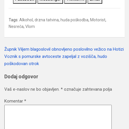
Tags:
Alkohol
,
drzna tatvina
,
huda poškodba
,
Motorist
,
Nesreča
,
Vlom
Župnik Viljem blagoslovil obnovljeno poslovilno vežico na Hotizi
Navigacija
Voznik s pomurske avtoceste zapeljal z vozišča, hudo
prispevka
poškodovan otrok
Dodaj odgovor
Vaš e-naslov ne bo objavljen.
*
označuje zahtevana polja
Komentar
*