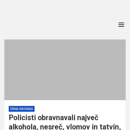
Skip
to
content
ČRNA KRONIKA
Policisti obravnavali največ
alkohola, nesreč, vlomov in tatvin,