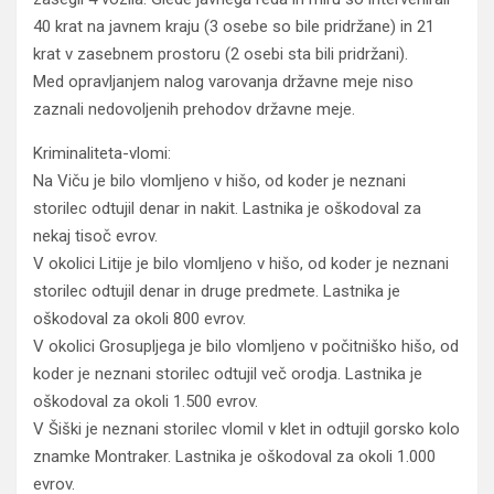
40 krat na javnem kraju (3 osebe so bile pridržane) in 21
krat v zasebnem prostoru (2 osebi sta bili pridržani).
Med opravljanjem nalog varovanja državne meje niso
zaznali nedovoljenih prehodov državne meje.
Kriminaliteta-vlomi:
Na Viču je bilo vlomljeno v hišo, od koder je neznani
storilec odtujil denar in nakit. Lastnika je oškodoval za
nekaj tisoč evrov.
V okolici Litije je bilo vlomljeno v hišo, od koder je neznani
storilec odtujil denar in druge predmete. Lastnika je
oškodoval za okoli 800 evrov.
V okolici Grosupljega je bilo vlomljeno v počitniško hišo, od
koder je neznani storilec odtujil več orodja. Lastnika je
oškodoval za okoli 1.500 evrov.
V Šiški je neznani storilec vlomil v klet in odtujil gorsko kolo
znamke Montraker. Lastnika je oškodoval za okoli 1.000
evrov.