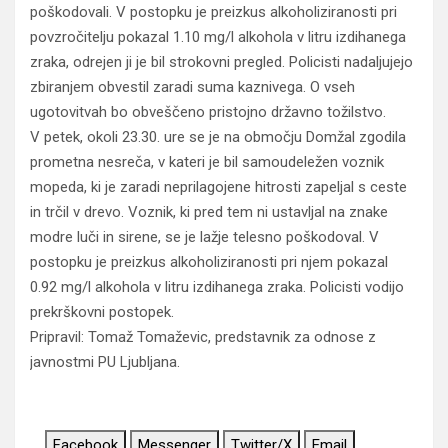
poškodovali. V postopku je preizkus alkoholiziranosti pri
povzročitelju pokazal 1.10 mg/l alkohola v litru izdihanega
zraka, odrejen ji je bil strokovni pregled. Policisti nadaljujejo
zbiranjem obvestil zaradi suma kaznivega. O vseh
ugotovitvah bo obveščeno pristojno državno tožilstvo.
V petek, okoli 23.30. ure se je na območju Domžal zgodila
prometna nesreča, v kateri je bil samoudeležen voznik
mopeda, ki je zaradi neprilagojene hitrosti zapeljal s ceste
in trčil v drevo. Voznik, ki pred tem ni ustavljal na znake
modre luči in sirene, se je lažje telesno poškodoval. V
postopku je preizkus alkoholiziranosti pri njem pokazal
0.92 mg/l alkohola v litru izdihanega zraka. Policisti vodijo
prekrškovni postopek.
Pripravil: Tomaž Tomaževic, predstavnik za odnose z
javnostmi PU Ljubljana.
Facebook
Messenger
Twitter/X
Email