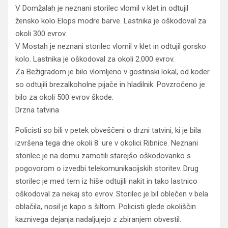
V Domžalah je neznani storilec vlomil v klet in odtujil
žensko kolo Elops modre barve. Lastnika je oškodoval za
okoli 300 evrov.
V Mostah je neznani storilec vlomil v klet in odtujil gorsko
kolo. Lastnika je oškodoval za okoli 2.000 evrov.
Za Bežigradom je bilo vlomljeno v gostinski lokal, od koder
so odtujili brezalkoholne pijače in hladilnik. Povzročeno je
bilo za okoli 500 evrov škode.
Drzna tatvina
Policisti so bili v petek obveščeni o drzni tatvini, ki je bila
izvršena tega dne okoli 8. ure v okolici Ribnice. Neznani
storilec je na domu zamotili starejšo oškodovanko s
pogovorom o izvedbi telekomunikacijskih storitev. Drug
storilec je med tem iz hiše odtujili nakit in tako lastnico
oškodoval za nekaj sto evrov. Storilec je bil oblečen v bela
oblačila, nosil je kapo s šiltom. Policisti glede okoliščin
kaznivega dejanja nadaljujejo z zbiranjem obvestil.