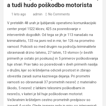
a tudi hudo poškodbo motorista
1 leto ago
admin
No Comments
V preteklih 48 urah je ljubljanski operativno komunikacijski
center prejel 1522 klicev, 425 za posredovanje v
interventnih dogodkih. Od tega se jih je 113 nanašalo na
kriminaliteto, 133 na javni red in mir, ter 126 na prometno
varnost. Policisti so med drugim na področju kriminalitete
obravnavali drzno tatvino, 27 tatvin, 13 vlomov (v šestih
primerih je ostalo pri poskusu) in 5 primerov poškodovanja
tuje stvari. Prav tako so posredovali v dveh primerih nasilja
v družini, kjer so kršiteljema odvzeli prostost in zbirajo
obvestila zaradi suma kaznivega dejanja. Pri prometni
varnosti so obravnavali 37 prometnih nesreč z materialno
škodo, 5 nesreč z lahkimi telesnimi poškodbami in
nesrečo, v kateri je bil huje poškodovan motorist.
Večkratnim kršiteljem cestno prometnih predpisov so
zasegli 4 vozila. Glede javnega reda in miru so intervenirali