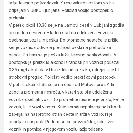
lažje telesno poškodovali. Z reševalnim vozilom so bili
odpeljani v UBKC Ljubljana. Policisti vodijo postopek o
prekršku.
V petek, okoli 13.30 se je na Jamovi cesti v Ljubljani zgodila
prometna nesreča, v kateri sta bila udeležena voznica
osebnega vozila in peška. Do prometne nesreče je prišlo,
ker je voznica odvzela prednost peški na prehodu za
pešce. Pri tem se je peška lažje telesno poškodovala. V
postopku je preizkus alkoholiziranosti pri voznici pokazal
0.35 mg/l alkohola v litru izdihanega zraka, odrejen ji je bil
strokovni pregled. Policisti vodijo prekrškovni postopek.
V petek, okoli 21.30 se je na cesti od Muljave proti Krki
zgodila prometna nesreča, v kateri sta bila udeležena
voznika osebnih vozil. Do prometne nesreče je prišlo, ker je
voznik, ki je vozil v smeri Krke zaradi neprilagojene hitrosti
zapeljal na nasprotno stran ceste in trčil v vozilo, ki je
pripeljalo nasproti. Pri tem so se povzročitelj, udeleženi
voznik in potnica v njegovem vozilu lažje telesno