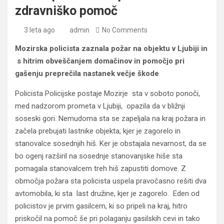
zdravniško pomoč
3 leta ago
admin
No Comments
Mozirska policista zaznala požar na objektu v Ljubiji in
s hitrim obveščanjem domačinov in pomočjo pri
gašenju preprečila nastanek večje škode
Policista Policijske postaje Mozirje sta v soboto ponoči,
med nadzorom prometa v Ljubiji, opazila da v bližnji
soseski gori. Nemudoma sta se zapeljala na kraj požara in
začela prebujati lastnike objekta, kjer je zagorelo in
stanovalce sosednjih hiš. Ker je obstajala nevarnost, da se
bo ogenj razširil na sosednje stanovanjske hiše sta
pomagala stanovalcem treh hiš zapustiti domove. Z
območja požara sta policista uspela pravočasno rešiti dva
avtomobila, ki sta last družine, kjer je zagorelo. Eden od
policistov je prvim gasilcem, ki so pripeli na kraj, hitro
priskočil na pomoč še pri polaganju gasilskih cevi in tako