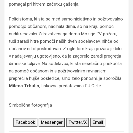
pomagal pri hitrem začetku gašenja.
Policistoma, ki sta se med samoiniciativno in požrtvovalno
pomočjo občanom, nadihala dima, so na kraju pomoč
nudili reševalci Zdravstvenega doma Mozirje. “V požaru,
tudi zaradi hitre pomoči naših dveh sodelavcev, nihče od
občanov ni bil poškodovan. Z ogledom kraja požara je bilo
v nadaljevanju ugotovljeno, da je zagorelo zaradi pregretja
dimniške tuljave. Na sodelavca, ki sta nesebično priskočila
na pomoč občanom in s požrtvovalnim ravnanjem
preprečila hujše posledice, smo zelo ponosni, je sporočila
Milena Trbulin
, tiskovna predstavnica PU Celje.
Simbolična fotografija
Facebook
Messenger
Twitter/X
Email