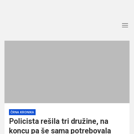
Skip
to
content
ČRNA KRONIKA
Policista rešila tri družine, na
koncu pa še sama potrebovala