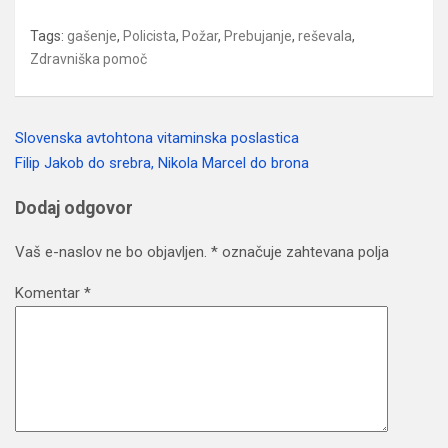
Tags:
gašenje
,
Policista
,
Požar
,
Prebujanje
,
reševala
,
Zdravniška pomoč
Slovenska avtohtona vitaminska poslastica
Navigacija
Filip Jakob do srebra, Nikola Marcel do brona
prispevka
Dodaj odgovor
Vaš e-naslov ne bo objavljen.
*
označuje zahtevana polja
Komentar
*