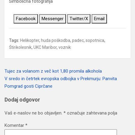
Simbolična fotografija
Facebook
Messenger
Twitter/X
Email
Tags:
Helikopter
,
huda poškodba
,
padec
,
sopotnica
,
Štirikolesnik
,
UKC Maribor
,
voznik
Tujec za volanom z več kot 1,80 promila alkohola
Navigacija
V sredo in četrtek evropska odbojka v Prekmurju: Panvita
prispevka
Pomgrad gosti Ciprčane
Dodaj odgovor
Vaš e-naslov ne bo objavljen.
*
označuje zahtevana polja
Komentar
*