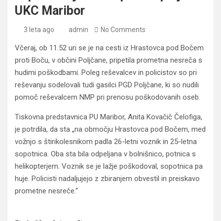
UKC Maribor
3 leta ago
admin
No Comments
Včeraj, ob 11.52 uri se je na cesti iz Hrastovca pod Bočem
proti Boču, v občini Poljčane, pripetila prometna nesreča s
hudimi poškodbami. Poleg reševalcev in policistov so pri
reševanju sodelovali tudi gasilci PGD Poljčane, ki so nudili
pomoč reševalcem NMP pri prenosu poškodovanih oseb.
Tiskovna predstavnica PU Maribor, Anita Kovačič Čelofiga,
je potrdila, da sta „na območju Hrastovca pod Bočem, med
vožnjo s štirikolesnikom padla 26-letni voznik in 25-letna
sopotnica. Oba sta bila odpeljana v bolnišnico, potnica s
helikopterjem. Voznik se je lažje poškodoval, sopotnica pa
huje. Policisti nadaljujejo z zbiranjem obvestil in preiskavo
prometne nesreče.“