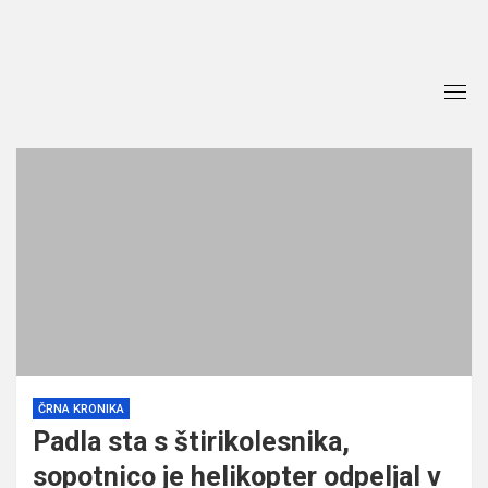
Skip
to
content
ČRNA KRONIKA
Padla sta s štirikolesnika,
sopotnico je helikopter odpeljal v