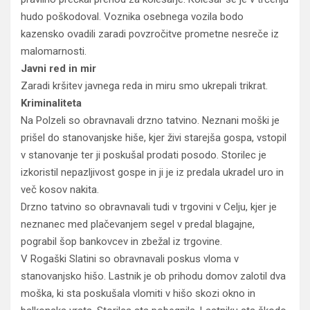
hudo poškodoval. Voznika osebnega vozila bodo
kazensko ovadili zaradi povzročitve prometne nesreče iz
malomarnosti.
Javni red in mir
Zaradi kršitev javnega reda in miru smo ukrepali trikrat.
Kriminaliteta
Na Polzeli so obravnavali drzno tatvino. Neznani moški je
prišel do stanovanjske hiše, kjer živi starejša gospa, vstopil
v stanovanje ter ji poskušal prodati posodo. Storilec je
izkoristil nepazljivost gospe in ji je iz predala ukradel uro in
več kosov nakita.
Drzno tatvino so obravnavali tudi v trgovini v Celju, kjer je
neznanec med plačevanjem segel v predal blagajne,
pograbil šop bankovcev in zbežal iz trgovine.
V Rogaški Slatini so obravnavali poskus vloma v
stanovanjsko hišo. Lastnik je ob prihodu domov zalotil dva
moška, ki sta poskušala vlomiti v hišo skozi okno in