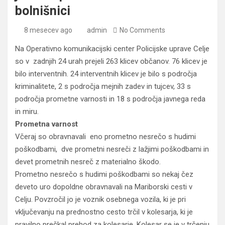
bolnišnici
8 mesecev ago
admin
No Comments
Na Operativno komunikacijski center Policijske uprave Celje
so v zadnjih 24 urah prejeli 263 klicev občanov. 76 klicev je
bilo interventnih. 24 interventnih klicev je bilo s področja
kriminalitete, 2 s področja mejnih zadev in tujcev, 33 s
področja prometne varnosti in 18 s področja javnega reda
in miru.
Prometna varnost
Včeraj so obravnavali eno prometno nesrečo s hudimi
poškodbami, dve prometni nesreči z lažjimi poškodbami in
devet prometnih nesreč z materialno škodo.
Prometno nesrečo s hudimi poškodbami so nekaj čez
deveto uro dopoldne obravnavali na Mariborski cesti v
Celju. Povzročil jo je voznik osebnega vozila, ki je pri
vključevanju na prednostno cesto trčil v kolesarja, ki je
pravilno prečkal prehod za kolesarje. Kolesar se je v trčenju