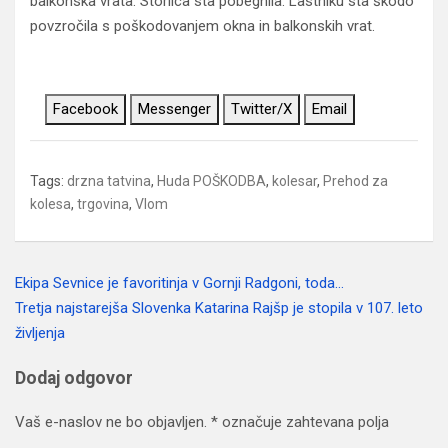
balkonska vrata. Storilca sta pobegnila. Lastniku sta škodo
povzročila s poškodovanjem okna in balkonskih vrat.
Facebook
Messenger
Twitter/X
Email
Tags:
drzna tatvina
,
Huda POŠKODBA
,
kolesar
,
Prehod za
kolesa
,
trgovina
,
Vlom
Ekipa Sevnice je favoritinja v Gornji Radgoni, toda…
Navigacija
Tretja najstarejša Slovenka Katarina Rajšp je stopila v 107. leto
prispevka
življenja
Dodaj odgovor
Vaš e-naslov ne bo objavljen.
*
označuje zahtevana polja