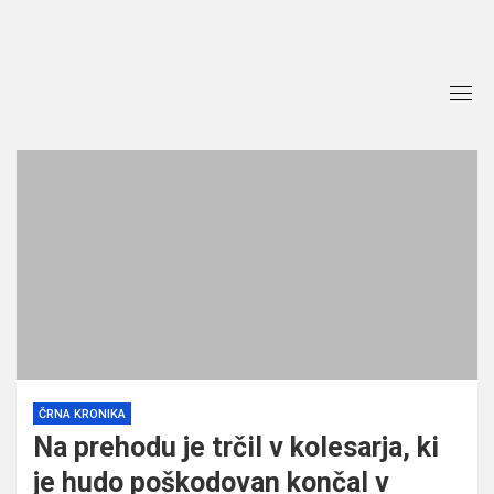
Skip
to
content
ČRNA KRONIKA
Na prehodu je trčil v kolesarja, ki
je hudo poškodovan končal v