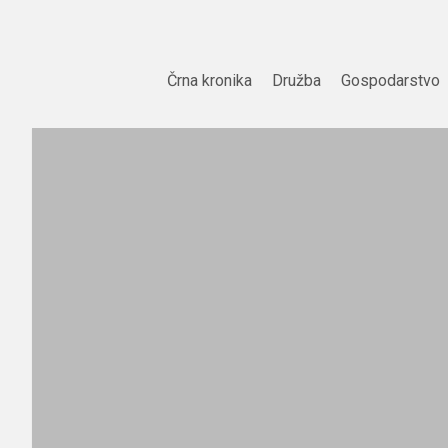
Skip
to
content
Črna kronika
Družba
Gospodarstvo