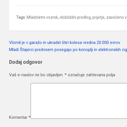
Tags:
Mladoletni voznik
,
obdolžilni predlog
,
prijetje
,
zaseženo v
Vlomil je v garažo in ukradel štiri kolesa vredna 20.000 evrov
Navigacija
Mladi Štajerci predvsem posegajo po konoplji in elektronskih ci
prispevka
Dodaj odgovor
Vaš e-naslov ne bo objavljen.
*
označuje zahtevana polja
Komentar
*