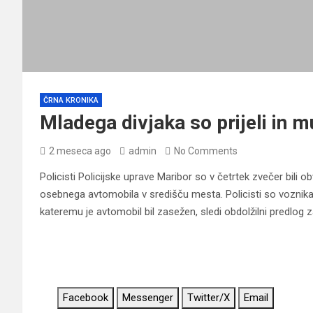
ČRNA KRONIKA
Mladega divjaka so prijeli in 
2 meseca ago
admin
No Comments
Policisti Policijske uprave Maribor so v četrtek zvečer bili
osebnega avtomobila v središču mesta. Policisti so voznika iz
kateremu je avtomobil bil zasežen, sledi obdolžilni predlog 
Facebook
Messenger
Twitter/X
Email