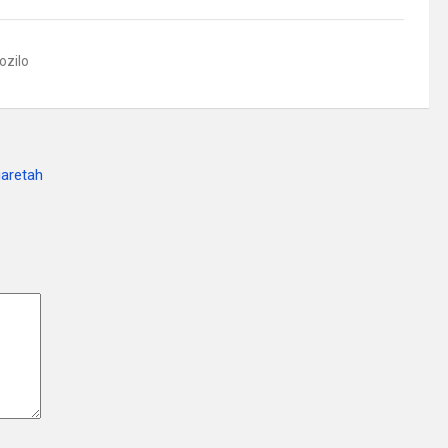
ozilo
garetah