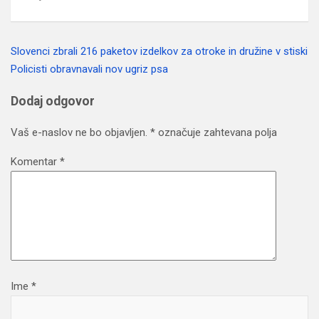
Slovenci zbrali 216 paketov izdelkov za otroke in družine v stiski
Navigacija
Policisti obravnavali nov ugriz psa
prispevka
Dodaj odgovor
Vaš e-naslov ne bo objavljen.
*
označuje zahtevana polja
Komentar
*
Ime
*