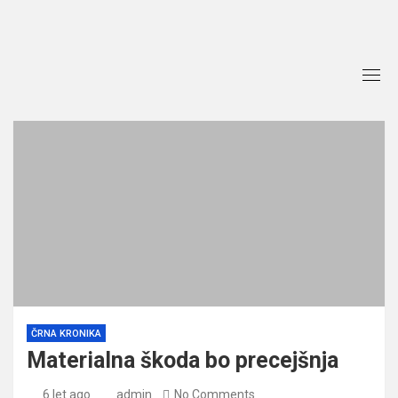
Skip
to
content
ČRNA KRONIKA
Materialna škoda bo precejšnja
6 let ago
admin
No Comments