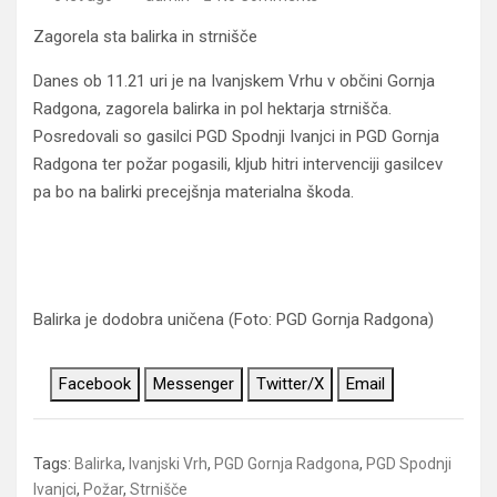
Zagorela sta balirka in strnišče
Danes ob 11.21 uri je na Ivanjskem Vrhu v občini Gornja
Radgona, zagorela balirka in pol hektarja strnišča.
Posredovali so gasilci PGD Spodnji Ivanjci in PGD Gornja
Radgona ter požar pogasili, kljub hitri intervenciji gasilcev
pa bo na balirki precejšnja materialna škoda.
Balirka je dodobra uničena (Foto: PGD Gornja Radgona)
Facebook
Messenger
Twitter/X
Email
Tags:
Balirka
,
Ivanjski Vrh
,
PGD Gornja Radgona
,
PGD Spodnji
Ivanjci
,
Požar
,
Strnišče