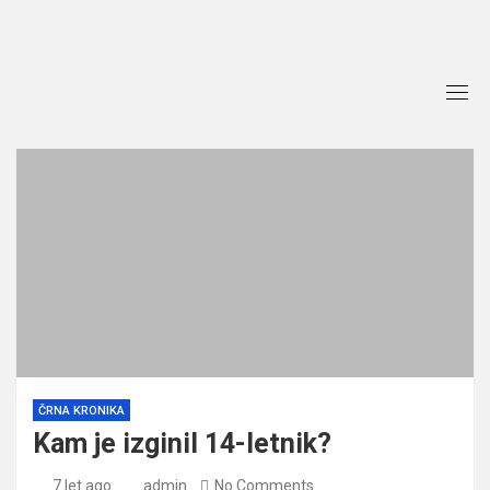
Skip
to
content
ČRNA KRONIKA
Kam je izginil 14-letnik?
7 let ago
admin
No Comments