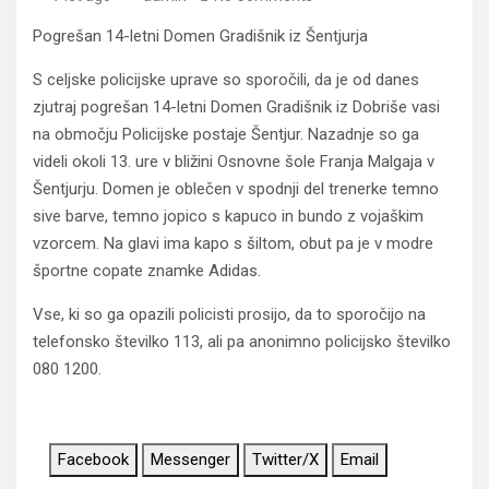
Pogrešan 14-letni Domen Gradišnik iz Šentjurja
S celjske policijske uprave so sporočili, da je od danes
zjutraj pogrešan 14-letni Domen Gradišnik iz Dobriše vasi
na območju Policijske postaje Šentjur. Nazadnje so ga
videli okoli 13. ure v bližini Osnovne šole Franja Malgaja v
Šentjurju. Domen je oblečen v spodnji del trenerke temno
sive barve, temno jopico s kapuco in bundo z vojaškim
vzorcem. Na glavi ima kapo s šiltom, obut pa je v modre
športne copate znamke Adidas.
Vse, ki so ga opazili policisti prosijo, da to sporočijo na
telefonsko številko 113, ali pa anonimno policijsko številko
080 1200.
Facebook
Messenger
Twitter/X
Email