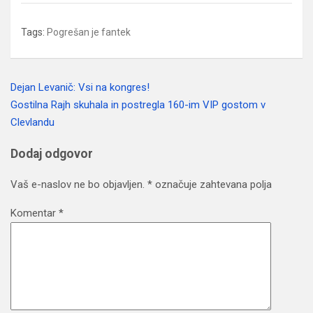
Tags:
Pogrešan je fantek
Dejan Levanič: Vsi na kongres!
Navigacija
Gostilna Rajh skuhala in postregla 160-im VIP gostom v
prispevka
Clevlandu
Dodaj odgovor
Vaš e-naslov ne bo objavljen.
*
označuje zahtevana polja
Komentar
*