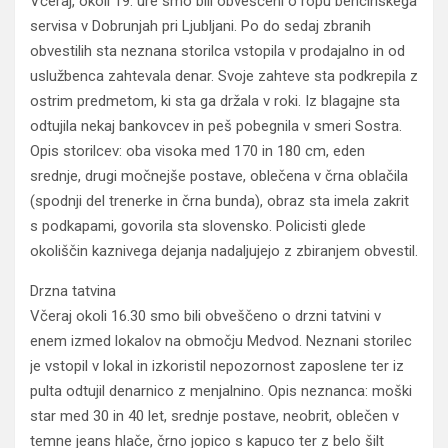
Včeraj, okoli 19. ure smo bili obveščeni o ropu bencinskega
servisa v Dobrunjah pri Ljubljani. Po do sedaj zbranih
obvestilih sta neznana storilca vstopila v prodajalno in od
uslužbenca zahtevala denar. Svoje zahteve sta podkrepila z
ostrim predmetom, ki sta ga držala v roki. Iz blagajne sta
odtujila nekaj bankovcev in peš pobegnila v smeri Sostra.
Opis storilcev: oba visoka med 170 in 180 cm, eden
srednje, drugi močnejše postave, oblečena v črna oblačila
(spodnji del trenerke in črna bunda), obraz sta imela zakrit
s podkapami, govorila sta slovensko. Policisti glede
okoliščin kaznivega dejanja nadaljujejo z zbiranjem obvestil.
Drzna tatvina
Včeraj okoli 16.30 smo bili obveščeno o drzni tatvini v
enem izmed lokalov na območju Medvod. Neznani storilec
je vstopil v lokal in izkoristil nepozornost zaposlene ter iz
pulta odtujil denarnico z menjalnino. Opis neznanca: moški
star med 30 in 40 let, srednje postave, neobrit, oblečen v
temne jeans hlače, črno jopico s kapuco ter z belo šilt