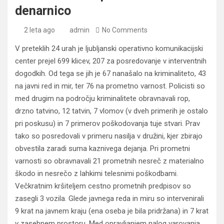
denarnico
2 leta ago
admin
No Comments
V preteklih 24 urah je ljubljanski operativno komunikacijski
center prejel 699 klicev, 207 za posredovanje v interventnih
dogodkih. Od tega se jih je 67 nanašalo na kriminaliteto, 43
na javni red in mir, ter 76 na prometno varnost. Policisti so
med drugim na področju kriminalitete obravnavali rop,
drzno tatvino, 12 tatvin, 7 vlomov (v dveh primerih je ostalo
pri poskusu) in 7 primerov poškodovanja tuje stvari. Prav
tako so posredovali v primeru nasilja v družini, kjer zbirajo
obvestila zaradi suma kaznivega dejanja. Pri prometni
varnosti so obravnavali 21 prometnih nesreč z materialno
škodo in nesrečo z lahkimi telesnimi poškodbami.
Večkratnim kršiteljem cestno prometnih predpisov so
zasegli 3 vozila. Glede javnega reda in miru so intervenirali
9 krat na javnem kraju (ena oseba je bila pridržana) in 7 krat
v zasebnem prostoru. Med opravljanjem nalog varovanja