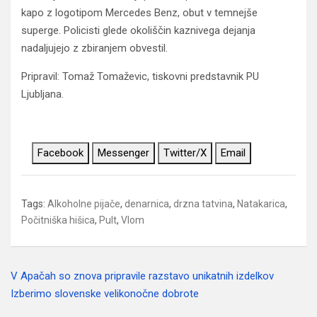
kapo z logotipom Mercedes Benz, obut v temnejše
superge. Policisti glede okoliščin kaznivega dejanja
nadaljujejo z zbiranjem obvestil.
Pripravil: Tomaž Tomaževic, tiskovni predstavnik PU
Ljubljana.
Facebook
Messenger
Twitter/X
Email
Tags:
Alkoholne pijače
,
denarnica
,
drzna tatvina
,
Natakarica
,
Počitniška hišica
,
Pult
,
Vlom
V Apačah so znova pripravile razstavo unikatnih izdelkov
Navigacija
Izberimo slovenske velikonočne dobrote
prispevka