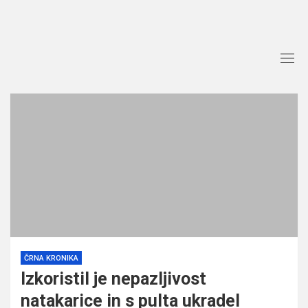
Skip
to
content
ČRNA KRONIKA
Izkoristil je nepazljivost
natakarice in s pulta ukradel