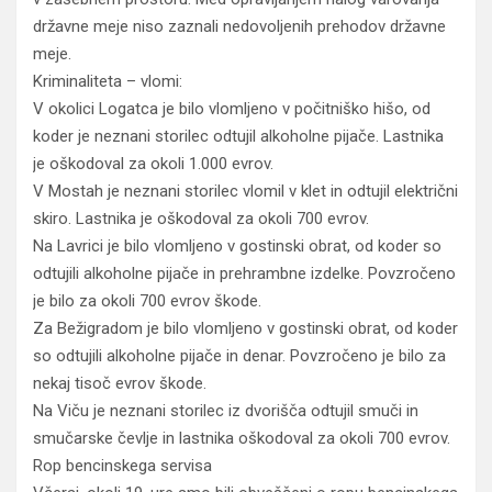
državne meje niso zaznali nedovoljenih prehodov državne
meje.
Kriminaliteta – vlomi:
V okolici Logatca je bilo vlomljeno v počitniško hišo, od
koder je neznani storilec odtujil alkoholne pijače. Lastnika
je oškodoval za okoli 1.000 evrov.
V Mostah je neznani storilec vlomil v klet in odtujil električni
skiro. Lastnika je oškodoval za okoli 700 evrov.
Na Lavrici je bilo vlomljeno v gostinski obrat, od koder so
odtujili alkoholne pijače in prehrambne izdelke. Povzročeno
je bilo za okoli 700 evrov škode.
Za Bežigradom je bilo vlomljeno v gostinski obrat, od koder
so odtujili alkoholne pijače in denar. Povzročeno je bilo za
nekaj tisoč evrov škode.
Na Viču je neznani storilec iz dvorišča odtujil smuči in
smučarske čevlje in lastnika oškodoval za okoli 700 evrov.
Rop bencinskega servisa