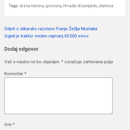
Tags:
drzna tatvina
,
gotovina
,
Hrvaški državljanki
,
zlatnina
Odprli o slikarsko razstavo Franje Žežlja Mustaka
Navigacija
Izginil je traktor vreden najmanj 60.000 evrov
prispevka
Dodaj odgovor
Vaš e-naslov ne bo objavljen.
*
označuje zahtevana polja
Komentar
*
Ime
*