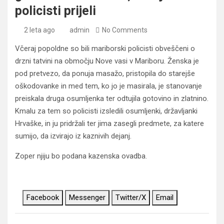
policisti prijeli
2 leta ago
admin
No Comments
Včeraj popoldne so bili mariborski policisti obveščeni o
drzni tatvini na območju Nove vasi v Mariboru. Ženska je
pod pretvezo, da ponuja masažo, pristopila do starejše
oškodovanke in med tem, ko jo je masirala, je stanovanje
preiskala druga osumljenka ter odtujila gotovino in zlatnino.
Kmalu za tem so policisti izsledili osumljenki, državljanki
Hrvaške, in ju pridržali ter jima zasegli predmete, za katere
sumijo, da izvirajo iz kaznivih dejanj.
Zoper njiju bo podana kazenska ovadba.
Facebook
Messenger
Twitter/X
Email