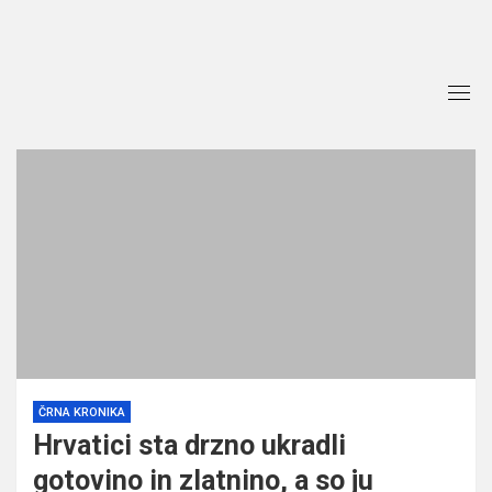
Skip
to
content
ČRNA KRONIKA
Hrvatici sta drzno ukradli
gotovino in zlatnino, a so ju