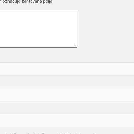
*
označuje zahtevana polja