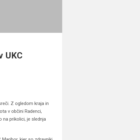
 v UKC
sreči. Z ogledom kraja in
ota v občini Radenci,
na prikolici, je slednja
 Maribor, kjer so zdravniki