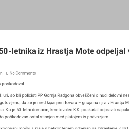
 50-letnika iz Hrastja Mote odpeljal
in
No Comments
do poškodoval
. uri, so bili policisti PP Gornja Radgona obveščeni o hudi delovni ne
ugotovljeno, da se je med kipanjem tovora – gnoja na njivi v Hrastju M
ica. Ko je 50. letni domačin, kmetovalec K.K. poskušal odpraviti napako 
hudo poškodovan ostal stisnjen med platojem in podvozjem.
oškodovani moški s kraja s helikopterjem odpeljan na zdravljenje v UKC