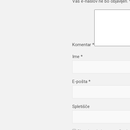
Vaš e-naslov ne bo objavljen.
Komentar
*
Ime
*
E-pošta
*
Spletišče