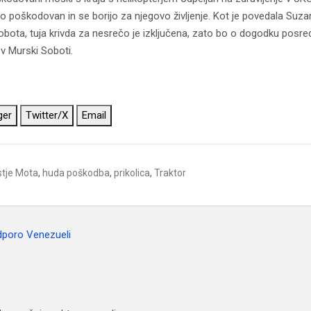
sno poškodovan in se borijo za njegovo življenje. Kot je povedala Suz
bota, tuja krivda za nesrečo je izključena, zato bo o dogodku posr
v Murski Soboti.
ger
Twitter/X
Email
stje Mota
,
huda poškodba
,
prikolica
,
Traktor
odporo Venezueli