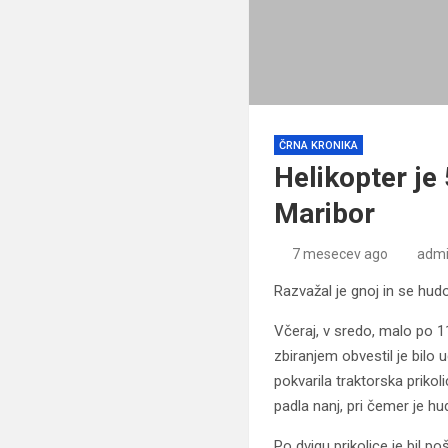
ČRNA KRONIKA
Helikopter je
Maribor
7 mesecev ago
adm
Razvažal je gnoj in se hu
Včeraj, v sredo, malo po 11
zbiranjem obvestil je bilo 
pokvarila traktorska prikol
padla nanj, pri čemer je 
Po dvigu prikolice je bil p