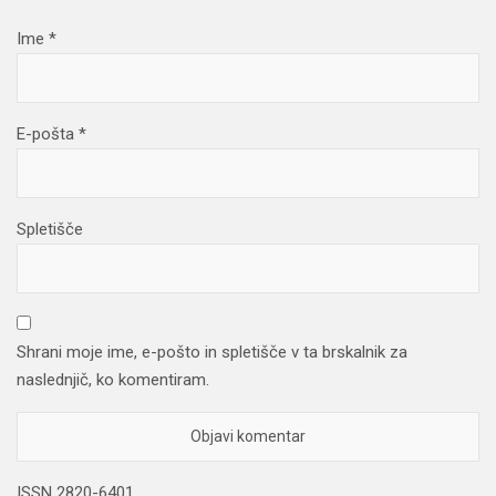
Ime
*
E-pošta
*
Spletišče
Shrani moje ime, e-pošto in spletišče v ta brskalnik za
naslednjič, ko komentiram.
ISSN 2820-6401