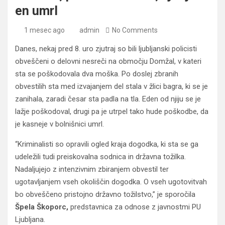
en umrl
1 mesec ago
admin
No Comments
Danes, nekaj pred 8. uro zjutraj so bili ljubljanski policisti
obveščeni o delovni nesreči na območju Domžal, v kateri
sta se poškodovala dva moška. Po doslej zbranih
obvestilih sta med izvajanjem del stala v žlici bagra, ki se je
zanihala, zaradi česar sta padla na tla. Eden od njiju se je
lažje poškodoval, drugi pa je utrpel tako hude poškodbe, da
je kasneje v bolnišnici umrl.
“Kriminalisti so opravili ogled kraja dogodka, ki sta se ga
udeležili tudi preiskovalna sodnica in državna tožilka.
Nadaljujejo z intenzivnim zbiranjem obvestil ter
ugotavljanjem vseh okoliščin dogodka. O vseh ugotovitvah
bo obveščeno pristojno državno tožilstvo,” je sporočila
Špela Škoporc,
predstavnica za odnose z javnostmi PU
Ljubljana.