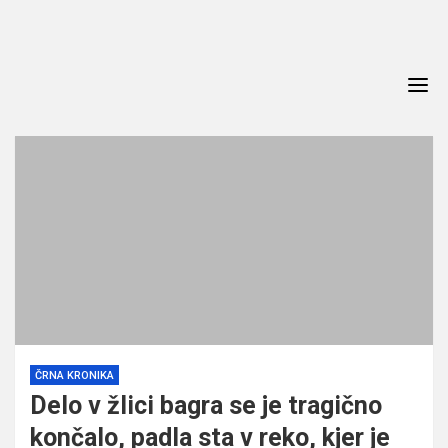
Skip
to
content
ČRNA KRONIKA
Delo v žlici bagra se je tragično
končalo, padla sta v reko, kjer je