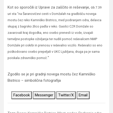
Kot so sporočili iz Uprave za zaščito in reševanje, o
b 7.39
uri sta “na Šaranovičevi cesti v Domžalah na gradbišču novega
mostu čez reko Kamniško Bistrico, med podiranjem odra, delavca
skupaj z bagrsko žlico padla v reko. Gasilci CZR Domžale so
zavarovali kraj dogodka, eno osebo prenesli iz vode, izvajali
temeljne postopke oživljanja ter nudili pomoč reševalcem NMP
Domžale pri oskrbi in prenosu v reševalno vozilo. Reševalci so eno
poškodovano osebo prepeljali v UKC Ljubljana, druga pa je sama
“
poiskala zdravniško pomoč.
Zgodilo se je pri gradnji novega mostu čez Kamniško
Bistrico – simbolična fotografija
Facebook
Messenger
Twitter/X
Email