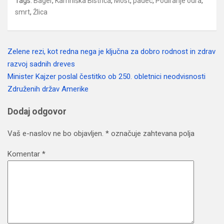
Tags:
Bager
,
Kamniška Bistrica
,
Most
,
padec
,
Podiranje odra
,
smrt
,
Žlica
Zelene rezi, kot redna nega je ključna za dobro rodnost in zdrav
Navigacija
razvoj sadnih dreves
prispevka
Minister Kajzer poslal čestitko ob 250. obletnici neodvisnosti
Združenih držav Amerike
Dodaj odgovor
Vaš e-naslov ne bo objavljen.
*
označuje zahtevana polja
Komentar
*