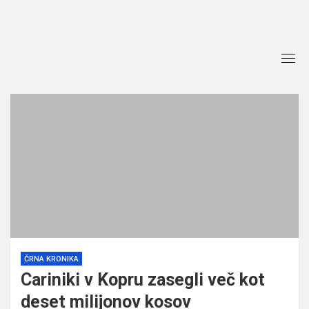
Skip
to
content
ČRNA KRONIKA
Cariniki v Kopru zasegli več kot
deset milijonov kosov