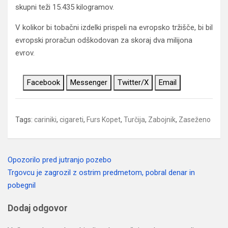
skupni teži 15.435 kilogramov.
V kolikor bi tobačni izdelki prispeli na evropsko tržišče, bi bil
evropski proračun odškodovan za skoraj dva milijona
evrov.
Facebook
Messenger
Twitter/X
Email
Tags:
cariniki
,
cigareti
,
Furs Kopet
,
Turčija
,
Zabojnik
,
Zaseženo
Opozorilo pred jutranjo pozebo
Navigacija
Trgovcu je zagrozil z ostrim predmetom, pobral denar in
prispevka
pobegnil
Dodaj odgovor