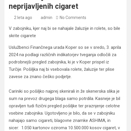
neprijavljenih cigaret
2 leta ago
admin
No Comments
V zabojniku, kjer naj bi se nahajale žaluzije in rolete, so bile
skrite cigarete
Uslužbenci Finančnega urada Koper so se v sredo, 3. aprila
2024 na podlagi različnih indikatorjev tveganja odločili za
podrobnejši pregled zabojnika, ki je v Koper prispel iz
Turčije. Pošiljka naj bi vsebovala rolete, žaluzije ter plise
zavese za znano češko podjetje.
Cariniki so pošiljko najprej skenirali in že skenerska slika je
sum na prevoz drugega blaga samo potrdila. Kasneje je bil
opravljen tudi fizični pregled pošiljke ter praznjenje celotne
vsebine zabojnika. Ugotovljeno je bilo, da se v zabojniku
nahajajo samo cigareti, blagovne znamke ASHIMA, in
sicer: 1.050 kartonov oziroma 10.500.000 kosov cigaret, v