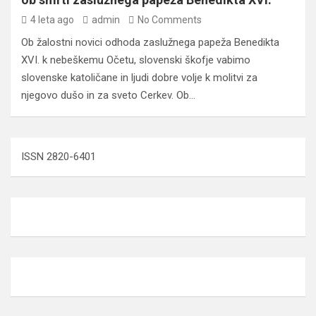
4 leta ago
admin
No Comments
Ob žalostni novici odhoda zaslužnega papeža Benedikta
XVI. k nebeškemu Očetu, slovenski škofje vabimo
slovenske katoličane in ljudi dobre volje k molitvi za
njegovo dušo in za sveto Cerkev. Ob…
ISSN 2820-6401