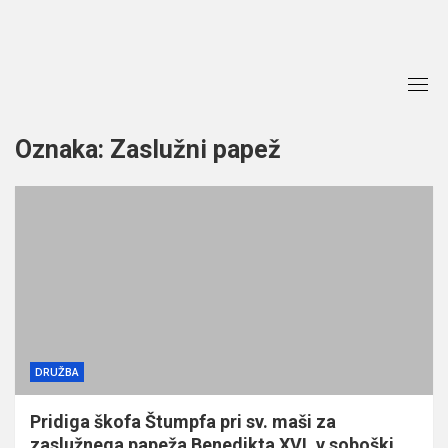
Skip
to
content
Oznaka:
Zaslužni papež
DRUŽBA
Pridiga škofa Štumpfa pri sv. maši za
zaslužnega papeža Benedikta XVI. v soboški