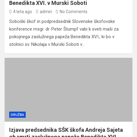
Benedikta XVI. v Murski Soboti
4 leta ago
admin
No Comments
Soboški škof in podpredsednik Slovenske škofovske
konference msgr. dr. Peter Štumpf vabi k sveti maši za
pokojnega zaslužnega papeža Benedikta XVI., ki bo v
stolnici sv. Nikolaja v Murski Soboti v…
DRUŽBA
Izjava predsednika SŠK škofa Andreja Sajeta
ob smrti zaslužnega papeža Benedikta XVI.