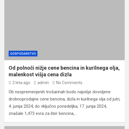
GOSPODARSTVO
Od polnoči nižje cene bencina in kurilnega olja,
malenkost višja cena dizla
2 leta ago
admin
No Comments
Ob nespremenjenih trošarinah bodo najvišje dovoljene
drobnoprodajne cene bencina, dizla in kurilnega olja od jutri,
4. junija 2024, do vključno ponedeljka, 17. junija 2024,
znašale 1,473 evra za liter bencina,…