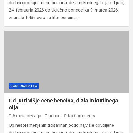
drobnoprodajne cene bencina, dizla in kurilnega olja od jutri,
24. februarja 2026 do vključno ponedeljka 9. marca 2026,
znašale 1,436 evra za liter bencina,…
GOSPODARSTVO
Od jutri višje cene bencina, dizla in kurilnega
olja
6 mesecev ago
admin
No Comments
Ob nespremenjenih trošarinah bodo najvišje dovoljene
drobnoprodajne cene bencina, dizla in kurilnega olja od jutri,