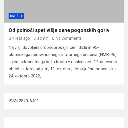
DRUŽBA
Od polnoči spet višje cene pogonskih goriv
4 leta ago
admin
No Comments
Najvišji dovoljeni drobnoprodajni ceni dizla in 95-
oktanskega neosvinčenega motornega bencina (NMB-95)
izven avtocestnega križa bosta v naslednjem 14-dnevnem
obdobju, torej od jutri, 11. oktobra, do vključno ponedeljka,
24. oktobra 2022,…
ISSN 2820-6401