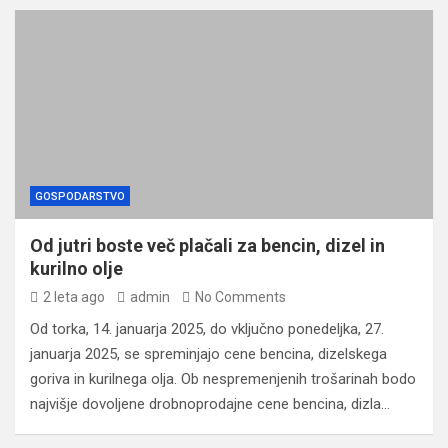
GOSPODARSTVO
Od jutri boste več plačali za bencin, dizel in
kurilno olje
2 leta ago
admin
No Comments
Od torka, 14. januarja 2025, do vključno ponedeljka, 27.
januarja 2025, se spreminjajo cene bencina, dizelskega
goriva in kurilnega olja. Ob nespremenjenih trošarinah bodo
najvišje dovoljene drobnoprodajne cene bencina, dizla…