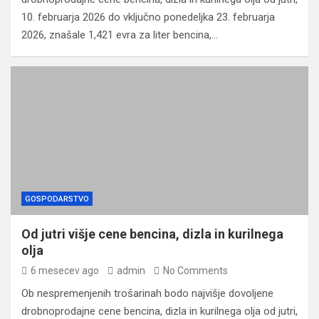
10. februarja 2026 do vključno ponedeljka 23. februarja
2026, znašale 1,421 evra za liter bencina,…
GOSPODARSTVO
Od jutri višje cene bencina, dizla in kurilnega
olja
6 mesecev ago
admin
No Comments
Ob nespremenjenih trošarinah bodo najvišje dovoljene
drobnoprodajne cene bencina, dizla in kurilnega olja od jutri,