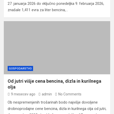
27. januarja 2026 do vključno ponedeljka 9. februarja 2026,
znašale 1,411 evra za liter bencina,…
GOSPODARSTVO
Od jutri višje cena bencina, dizla in kurilnega
olja
9 mesecev ago
admin
No Comments
Ob nespremenjenih trošarinah bodo najvišje dovoljene
drobnoprodajne cene bencina, dizla in kurilnega olja od jutri,