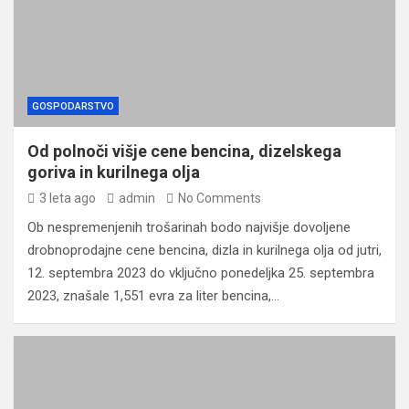
GOSPODARSTVO
Od polnoči višje cene bencina, dizelskega
goriva in kurilnega olja
3 leta ago
admin
No Comments
Ob nespremenjenih trošarinah bodo najvišje dovoljene
drobnoprodajne cene bencina, dizla in kurilnega olja od jutri,
12. septembra 2023 do vključno ponedeljka 25. septembra
2023, znašale 1,551 evra za liter bencina,…