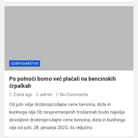
GOSPODARSTVO
Po polnoči bomo več plačali na bencinskih
črpalkah
2 leta ago
admin
No Comments
Od jutri višje drobnoprodajne cene bencina, dizla in
kurilnega olja Ob nespremenjenih trošarinah bodo najvišje
dovoljene drobnoprodajne cene bencina, dizla in kurilnega
olja od jutri, 28. januarja 2025, do vključno…