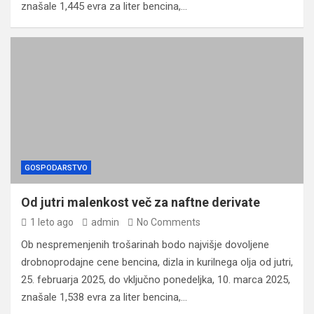
znašale 1,445 evra za liter bencina,…
GOSPODARSTVO
Od jutri malenkost več za naftne derivate
1 leto ago
admin
No Comments
Ob nespremenjenih trošarinah bodo najvišje dovoljene
drobnoprodajne cene bencina, dizla in kurilnega olja od jutri,
25. februarja 2025, do vključno ponedeljka, 10. marca 2025,
znašale 1,538 evra za liter bencina,…