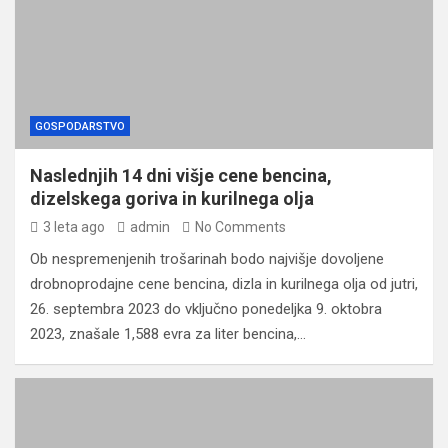
GOSPODARSTVO
Naslednjih 14 dni višje cene bencina,
dizelskega goriva in kurilnega olja
3 leta ago
admin
No Comments
Ob nespremenjenih trošarinah bodo najvišje dovoljene
drobnoprodajne cene bencina, dizla in kurilnega olja od jutri,
26. septembra 2023 do vključno ponedeljka 9. oktobra
2023, znašale 1,588 evra za liter bencina,…