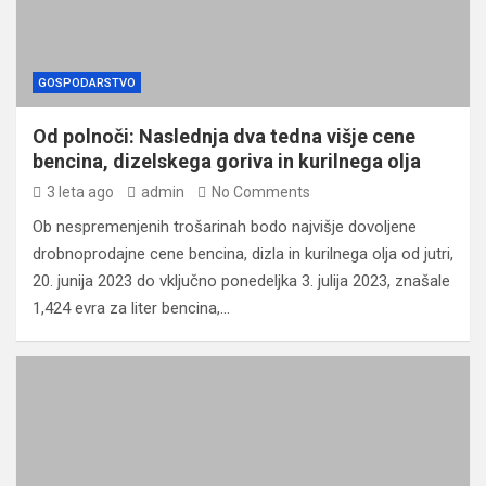
GOSPODARSTVO
Od polnoči: Naslednja dva tedna višje cene
bencina, dizelskega goriva in kurilnega olja
3 leta ago
admin
No Comments
Ob nespremenjenih trošarinah bodo najvišje dovoljene
drobnoprodajne cene bencina, dizla in kurilnega olja od jutri,
20. junija 2023 do vključno ponedeljka 3. julija 2023, znašale
1,424 evra za liter bencina,…