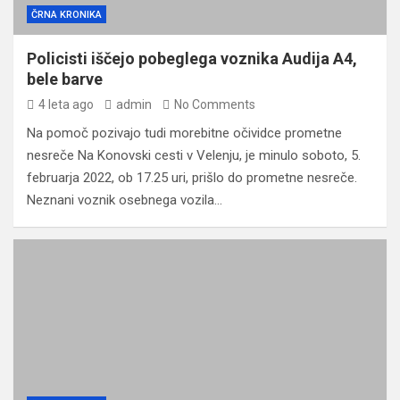
ČRNA KRONIKA
Policisti iščejo pobeglega voznika Audija A4,
bele barve
4 leta ago
admin
No Comments
Na pomoč pozivajo tudi morebitne očividce prometne
nesreče Na Konovski cesti v Velenju, je minulo soboto, 5.
februarja 2022, ob 17.25 uri, prišlo do prometne nesreče.
Neznani voznik osebnega vozila…