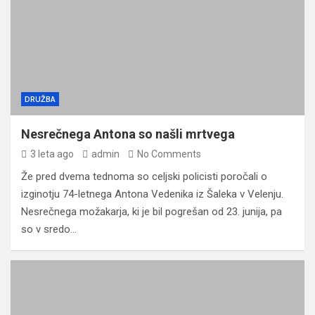
DRUŽBA
Nesrečnega Antona so našli mrtvega
3 leta ago
admin
No Comments
Že pred dvema tednoma so celjski policisti poročali o
izginotju 74-letnega Antona Vedenika iz Šaleka v Velenju.
Nesrečnega možakarja, ki je bil pogrešan od 23. junija, pa
so v sredo…