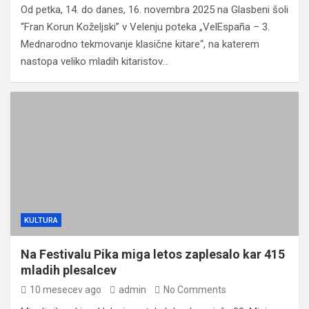
Od petka, 14. do danes, 16. novembra 2025 na Glasbeni šoli
“Fran Korun Koželjski” v Velenju poteka „VelEspaña – 3.
Mednarodno tekmovanje klasične kitare“, na katerem
nastopa veliko mladih kitaristov…
KULTURA
Na Festivalu Pika miga letos zaplesalo kar 415
mladih plesalcev
10 mesecev ago
admin
No Comments