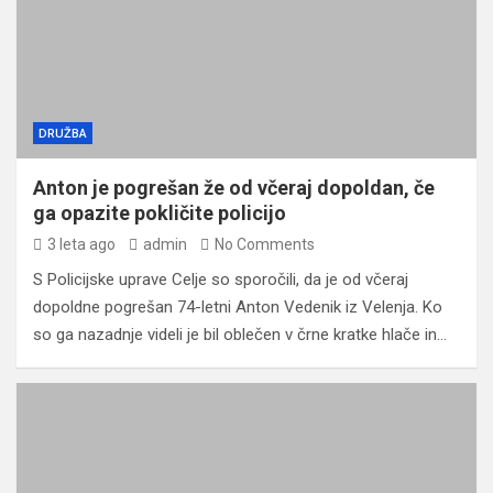
DRUŽBA
Anton je pogrešan že od včeraj dopoldan, če
ga opazite pokličite policijo
3 leta ago
admin
No Comments
S Policijske uprave Celje so sporočili, da je od včeraj
dopoldne pogrešan 74-letni Anton Vedenik iz Velenja. Ko
so ga nazadnje videli je bil oblečen v črne kratke hlače in…