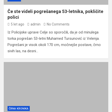
Če ste videli pogrešanega 53-letnika, pokličite
polici
5 let ago
admin
No Comments
Iz Policijske uprave Celje so sporočili, da je od minulega
torka pogrešan 53-letni Muhamed Tursunović iz Velenja.
Pogrešani je visok okoli 170 cm, močnejše postave, črno
sivih las, na desni…
ČRNA KRONIKA