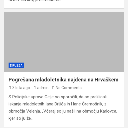
DRUŽBA
Pogrešana mladoletnika najdena na Hrvaškem
3 leta ago
admin
No Comments
S Policijske uprave Celje so sporočili, da so preklicali
iskanja mladoletnih Iana Drljića in Hane Čremošnik, z
območja Velenja. „Včeraj so ju našli na območju Karlovca,
kjer so ju že…