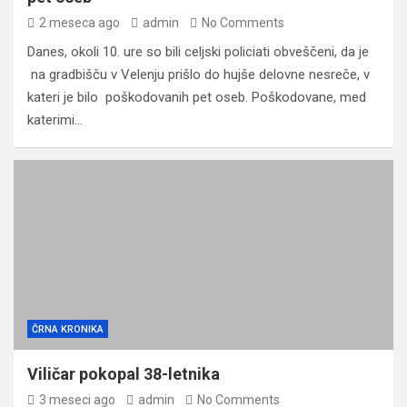
2 meseca ago
admin
No Comments
Danes, okoli 10. ure so bili celjski policiati obveščeni, da je
na gradbišču v Velenju prišlo do hujše delovne nesreče, v
kateri je bilo poškodovanih pet oseb. Poškodovane, med
katerimi…
ČRNA KRONIKA
Viličar pokopal 38-letnika
3 meseci ago
admin
No Comments