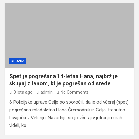
DRUŽBA
Spet je pogrešana 14-letna Hana, najbrž je
skupaj z Ianom, ki je pogrešan od srede
3 leta ago
admin
No Comments
S Policijske uprave Celje so sporočili, da je od včeraj (spet)
pogrešana mladoletna Hana Čremošnik iz Celja, trenutno
bivajoča v Velenju. Nazadnje so jo včeraj v jutranjih urah
videli, ko…