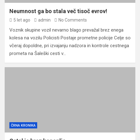
Neumnost ga bo stala več tisoč evrov!
5 let ago
admin
No Comments
Voznik skupine vozil nevarno blago prevažal brez enega
kolesa na vozilu Policisti Postaje prometne policije Celje so
včeraj dopoldne, pri izvajanju nadzora in kontrole cestnega
prometa na Šaleški cesti v…
ČRNA KRONIKA