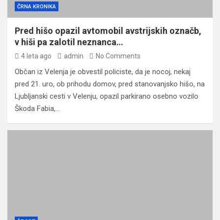
ČRNA KRONIKA
Pred hišo opazil avtomobil avstrijskih označb,
v hiši pa zalotil neznanca…
4 leta ago
admin
No Comments
Občan iz Velenja je obvestil policiste, da je nocoj, nekaj
pred 21. uro, ob prihodu domov, pred stanovanjsko hišo, na
Ljubljanski cesti v Velenju, opazil parkirano osebno vozilo
Škoda Fabia,…