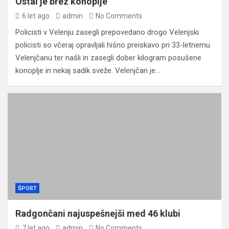
Ostal je brez konoplje
6 let ago
admin
No Comments
Policisti v Velenju zasegli prepovedano drogo Velenjski
policisti so včeraj opravljali hišno preiskavo pri 33-letnemu
Velenjčanu ter našli in zasegli dober kilogram posušene
konoplje in nekaj sadik sveže. Velenjčan je…
ŠPORT
Radgončani najuspešnejši med 46 klubi
7 let ago
admin
No Comments