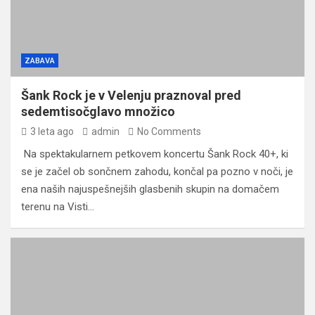
ZABAVA
Šank Rock je v Velenju praznoval pred
sedemtisočglavo množico
3 leta ago
admin
No Comments
Na spektakularnem petkovem koncertu Šank Rock 40+, ki
se je začel ob sončnem zahodu, končal pa pozno v noči, je
ena naših najuspešnejših glasbenih skupin na domačem
terenu na Visti…