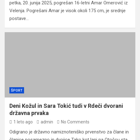
petka, 20. junija 2025, pogrešan 16-letni Amar Omerović iz
Velenja. Pogrešani Amar je visok okoli 175 cm, je srednje
postave…
ŠPORT
Deni Kožul in Sara Tokić tudi v Rdeči dvorani
državna prvaka
1 leto ago
admin
No Comments
Odigrano je državno namiznoteniško prvenstvo za člane in
članice posamezno in dvojice Tako kot lani na Otočcu sta