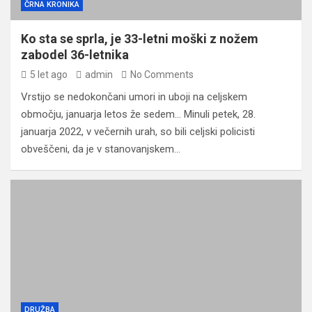
ČRNA KRONIKA
Ko sta se sprla, je 33-letni moški z nožem
zabodel 36-letnika
5 let ago
admin
No Comments
Vrstijo se nedokončani umori in uboji na celjskem
območju, januarja letos že sedem… Minuli petek, 28.
januarja 2022, v večernih urah, so bili celjski policisti
obveščeni, da je v stanovanjskem…
DRUŽBA