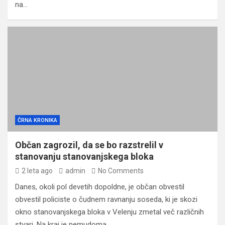
na…
ČRNA KRONIKA
Občan zagrozil, da se bo razstrelil v
stanovanju stanovanjskega bloka
2 leta ago
admin
No Comments
Danes, okoli pol devetih dopoldne, je občan obvestil
obvestil policiste o čudnem ravnanju soseda, ki je skozi
okno stanovanjskega bloka v Velenju zmetal več različnih
stvari. Na kraj je nemudoma…