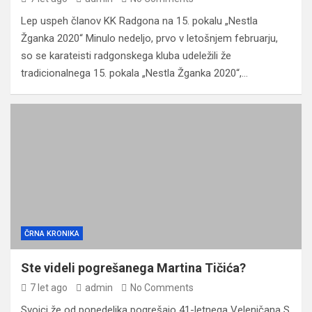
Lep uspeh članov KK Radgona na 15. pokalu „Nestla
Žganka 2020“ Minulo nedeljo, prvo v letošnjem februarju,
so se karateisti radgonskega kluba udeležili že
tradicionalnega 15. pokala „Nestla Žganka 2020“,…
ČRNA KRONIKA
Ste videli pogrešanega Martina Tičića?
7 let ago
admin
No Comments
Svojci že od ponedeljka pogrešajo 41-letnega Velenjčana S