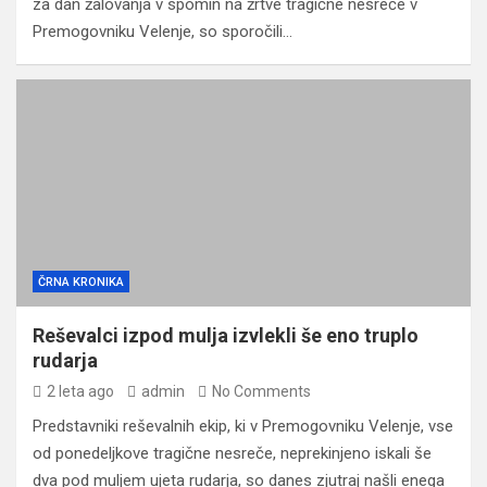
za dan žalovanja v spomin na žrtve tragične nesreče v
Premogovniku Velenje, so sporočili…
ČRNA KRONIKA
Reševalci izpod mulja izvlekli še eno truplo
rudarja
2 leta ago
admin
No Comments
Predstavniki reševalnih ekip, ki v Premogovniku Velenje, vse
od ponedeljkove tragične nesreče, neprekinjeno iskali še
dva pod muljem ujeta rudarja, so danes zjutraj našli enega