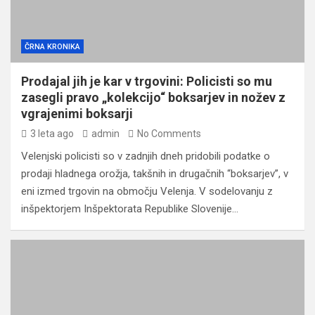
ČRNA KRONIKA
Prodajal jih je kar v trgovini: Policisti so mu
zasegli pravo „kolekcijo“ boksarjev in nožev z
vgrajenimi boksarji
3 leta ago
admin
No Comments
Velenjski policisti so v zadnjih dneh pridobili podatke o
prodaji hladnega orožja, takšnih in drugačnih “boksarjev”, v
eni izmed trgovin na območju Velenja. V sodelovanju z
inšpektorjem Inšpektorata Republike Slovenije…