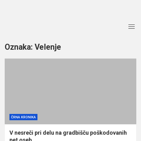
Skip
to
content
Oznaka:
Velenje
ČRNA KRONIKA
V nesreči pri delu na gradbišču poškodovanih
pet oseb