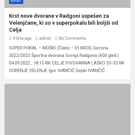
ŠPORT
Krst nove dvorane v Radgoni uspešen za
Velenjčane, ki so v superpokalu bili boljši od
Celja
4 leta ago
admin
No Comments
SUPER POKAL – MOŠKI (Člani) – 01.KROG Sezona
2022/2023 Športna dvorana Gornja Radgona (600 gled.)
04.09.2022 , 18:15 RK CELJE PIVOVARNA LAŠKO 33-35 RK
GORENJE VELENJE Igor IVANČIČ Dejan IVANČIČ…