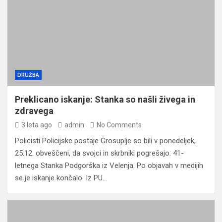
DRUŽBA
Preklicano iskanje: Stanka so našli živega in
zdravega
3 leta ago
admin
No Comments
Policisti Policijske postaje Grosuplje so bili v ponedeljek,
25.12. obveščeni, da svojci in skrbniki pogrešajo: 41-
letnega Stanka Podgorška iz Velenja. Po objavah v medijih
se je iskanje končalo. Iz PU…