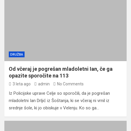
DRUŽBA
Od včeraj je pogrešan mladoletni Ian, če ga
opazite sporočite na 113
3 leta ago
admin
No Comments
Iz Policijske uprave Celje so sporočili, da je pogrešan
mladoletni Ian Drljić iz Šoštanja, ki se včeraj ni vrnil iz
srednje šole, ki jo obiskuje v Velenju. Ko so ga…