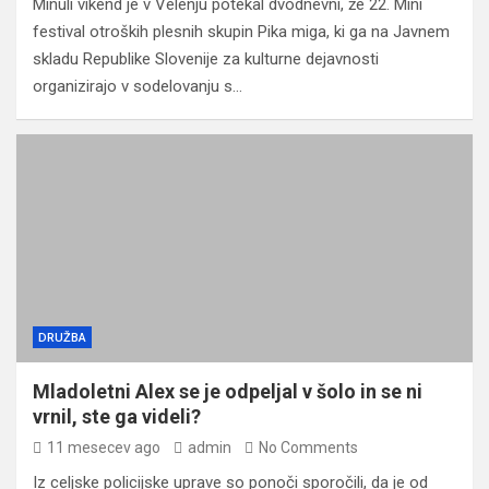
Minuli vikend je v Velenju potekal dvodnevni, že 22. Mini
festival otroških plesnih skupin Pika miga, ki ga na Javnem
skladu Republike Slovenije za kulturne dejavnosti
organizirajo v sodelovanju s…
DRUŽBA
Mladoletni Alex se je odpeljal v šolo in se ni
vrnil, ste ga videli?
11 mesecev ago
admin
No Comments
Iz celjske policijske uprave so ponoči sporočili, da je od