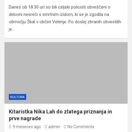
Danes ob 18.30 uri so bili celjski policisti obveščeni o
delovni nesreči s smrtnim izidom, ki se je zgodila na
območju Škal v občini Velenje. Po doslej zbranih obvestilih
je…
KULTURA
Kitaristka Nika Lah do zlatega priznanja in
prve nagrade
9 mesecev ago
admin
No Comments