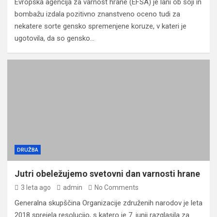
Evropska agencija za varnost hrane (EFSA) je lani ob soji in
bombažu izdala pozitivno znanstveno oceno tudi za
nekatere sorte gensko spremenjene koruze, v kateri je
ugotovila, da so gensko…
DRUŽBA
Jutri obeležujemo svetovni dan varnosti hrane
3 leta ago
admin
No Comments
Generalna skupščina Organizacije združenih narodov je leta
2018 sprejela resolucijo, s katero je 7. junij razglasila za