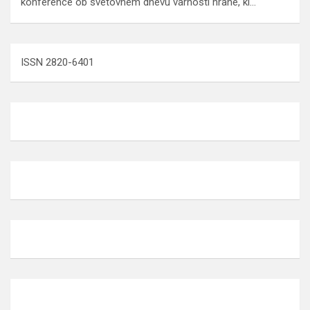
konference ob svetovnem dnevu varnosti hrane, ki…
ISSN 2820-6401