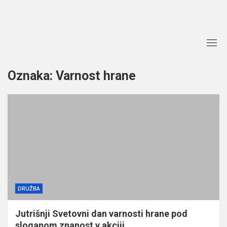
Skip
to
content
Oznaka:
Varnost hrane
DRUŽBA
Jutrišnji Svetovni dan varnosti hrane pod
sloganom znanost v akciji