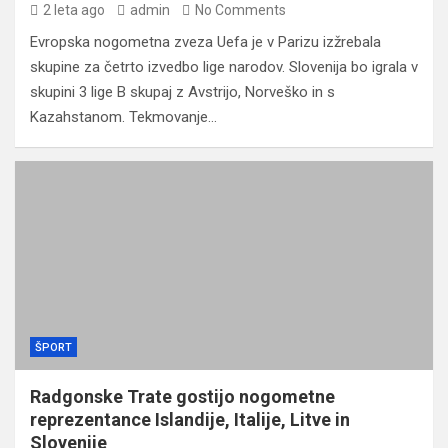
2 leta ago
admin
No Comments
Evropska nogometna zveza Uefa je v Parizu izžrebala
skupine za četrto izvedbo lige narodov. Slovenija bo igrala v
skupini 3 lige B skupaj z Avstrijo, Norveško in s
Kazahstanom. Tekmovanje…
ŠPORT
Radgonske Trate gostijo nogometne
reprezentance Islandije, Italije, Litve in
Slovenije