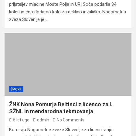
prijateljev mladine Moste Polje in URI Soča podarila 84
koles in eno dodatno kolo za deklico invalidko. Nogometna
zveza Slovenije je…
ŠPORT
ŽNK Nona Pomurja Beltinci z licenco za I.
SŽNL in mendarodna tekmovanja
5 let ago
admin
No Comments
Komisija Nogometne zveze Slovenije za licenciranje