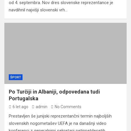
od 4. septembra. Nov dres slovenske reprezentance je
navdihnil najvišji slovenski vrh…
ŠPORT
Po Turčiji in Albaniji, odpovedana tudi
Portugalska
6 let ago
admin
No Comments
Prestavljen še junijski reprezentančni termin najboljših
slovenskih nogometašev UEFA je na današnji video
konferenci z generalnimi sekretarji petinpetdesetih