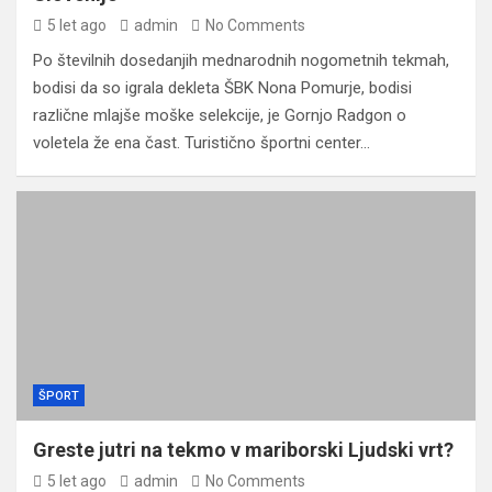
5 let ago
admin
No Comments
Po številnih dosedanjih mednarodnih nogometnih tekmah,
bodisi da so igrala dekleta ŠBK Nona Pomurje, bodisi
različne mlajše moške selekcije, je Gornjo Radgon o
voletela že ena čast. Turistično športni center…
ŠPORT
Greste jutri na tekmo v mariborski Ljudski vrt?
5 let ago
admin
No Comments