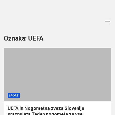
Skip
to
content
Oznaka:
UEFA
ŠPORT
UEFA in Nogometna zveza Slovenije
praznujeta Teden nogometa za vse