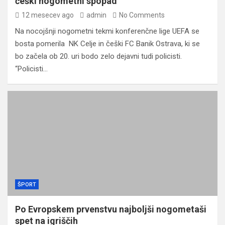
češki nogometni spopad
12 mesecev ago
admin
No Comments
Na nocojšnji nogometni tekmi konferenčne lige UEFA se
bosta pomerila NK Celje in češki FC Banik Ostrava, ki se
bo začela ob 20. uri bodo zelo dejavni tudi policisti.
“Policisti…
ŠPORT
Po Evropskem prvenstvu najboljši nogometaši
spet na igriščih