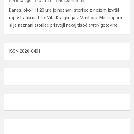
4 leta ago
admin
No Comments
Danes, okoli 11.20 ure je neznani storilec z nožem izvršil
rop v trafiki na Ulici Vita Kraigherja v Mariboru. Med ropom
si je neznani storilec prisvojil nekaj tisoč evrov gotovine…
ISSN 2820-6401