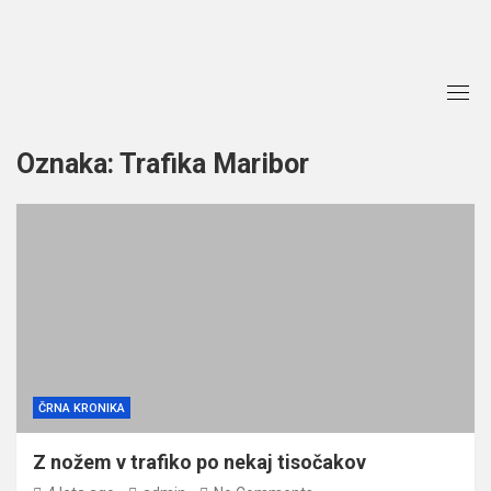
Skip
to
content
Oznaka:
Trafika Maribor
ČRNA KRONIKA
Z nožem v trafiko po nekaj tisočakov