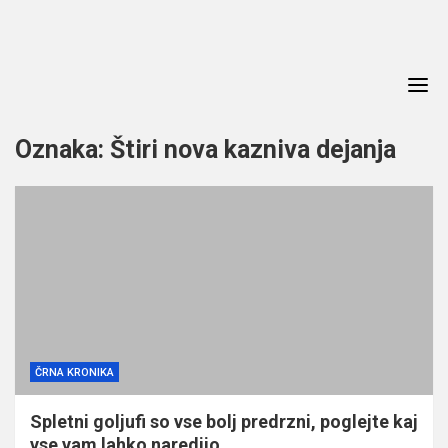
Skip
to
content
Oznaka:
Štiri nova kazniva dejanja
ČRNA KRONIKA
Spletni goljufi so vse bolj predrzni, poglejte kaj
vse vam lahko naredijo