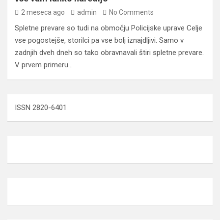
2 meseca ago
admin
No Comments
Spletne prevare so tudi na območju Policijske uprave Celje
vse pogostejše, storilci pa vse bolj iznajdljivi. Samo v
zadnjih dveh dneh so tako obravnavali štiri spletne prevare.
V prvem primeru…
ISSN 2820-6401