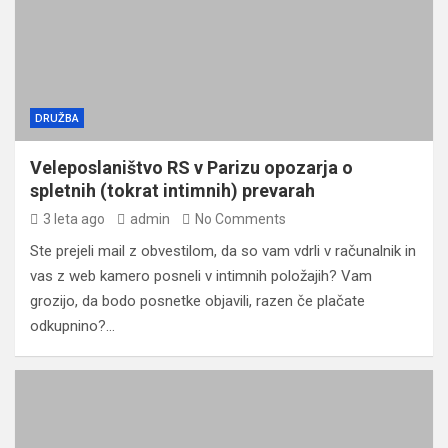
DRUŽBA
Veleposlaništvo RS v Parizu opozarja o
spletnih (tokrat intimnih) prevarah
3 leta ago
admin
No Comments
Ste prejeli mail z obvestilom, da so vam vdrli v računalnik in
vas z web kamero posneli v intimnih položajih? Vam
grozijo, da bodo posnetke objavili, razen če plačate
odkupnino?…