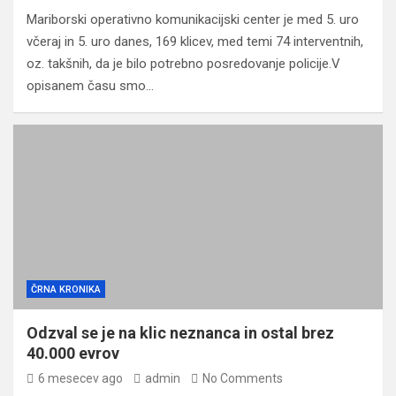
Mariborski operativno komunikacijski center je med 5. uro
včeraj in 5. uro danes, 169 klicev, med temi 74 interventnih,
oz. takšnih, da je bilo potrebno posredovanje policije.V
opisanem času smo…
ČRNA KRONIKA
Odzval se je na klic neznanca in ostal brez
40.000 evrov
6 mesecev ago
admin
No Comments