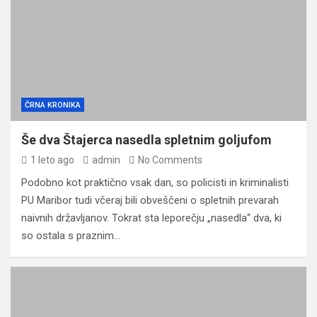
ČRNA KRONIKA
Še dva Štajerca nasedla spletnim goljufom
1 leto ago
admin
No Comments
Podobno kot praktično vsak dan, so policisti in kriminalisti
PU Maribor tudi včeraj bili obveščeni o spletnih prevarah
naivnih državljanov. Tokrat sta leporečju „nasedla“ dva, ki
so ostala s praznim…