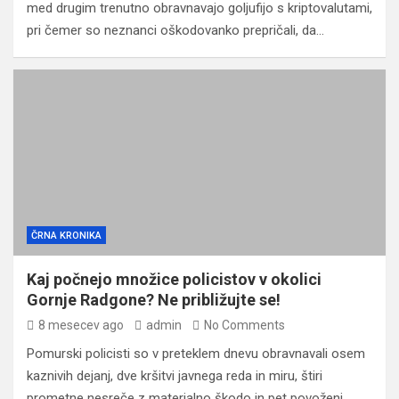
med drugim trenutno obravnavajo goljufijo s kriptovalutami,
pri čemer so neznanci oškodovanko prepričali, da…
ČRNA KRONIKA
Kaj počnejo množice policistov v okolici
Gornje Radgone? Ne približujte se!
8 mesecev ago
admin
No Comments
Pomurski policisti so v preteklem dnevu obravnavali osem
kaznivih dejanj, dve kršitvi javnega reda in miru, štiri
prometne nesreče z materialno škodo in pet povoženj