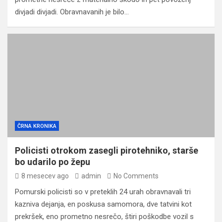
divjadi divjadi. Obravnavanih je bilo…
ČRNA KRONIKA
Policisti otrokom zasegli pirotehniko, starše
bo udarilo po žepu
8 mesecev ago
admin
No Comments
Pomurski policisti so v preteklih 24 urah obravnavali tri
kazniva dejanja, en poskusa samomora, dve tatvini kot
prekršek, eno prometno nesrečo, štiri poškodbe vozil s