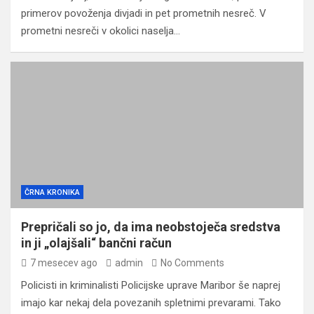
primerov povoženja divjadi in pet prometnih nesreč. V
prometni nesreči v okolici naselja…
ČRNA KRONIKA
Prepričali so jo, da ima neobstoječa sredstva
in ji „olajšali“ bančni račun
7 mesecev ago
admin
No Comments
Policisti in kriminalisti Policijske uprave Maribor še naprej
imajo kar nekaj dela povezanih spletnimi prevarami. Tako