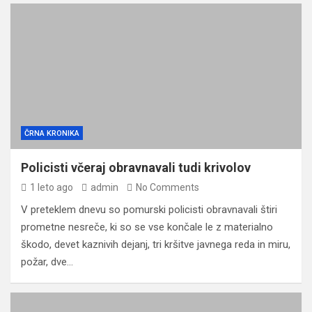
ČRNA KRONIKA
Policisti včeraj obravnavali tudi krivolov
1 leto ago
admin
No Comments
V preteklem dnevu so pomurski policisti obravnavali štiri
prometne nesreče, ki so se vse končale le z materialno
škodo, devet kaznivih dejanj, tri kršitve javnega reda in miru,
požar, dve…