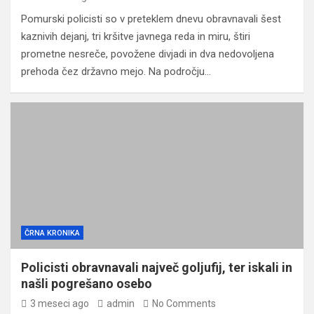
Pomurski policisti so v preteklem dnevu obravnavali šest
kaznivih dejanj, tri kršitve javnega reda in miru, štiri
prometne nesreče, povožene divjadi in dva nedovoljena
prehoda čez državno mejo. Na področju…
ČRNA KRONIKA
Policisti obravnavali največ goljufij, ter iskali in
našli pogrešano osebo
3 meseci ago
admin
No Comments