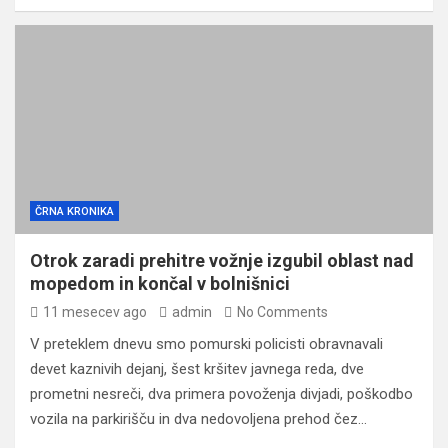
ČRNA KRONIKA
Otrok zaradi prehitre vožnje izgubil oblast nad
mopedom in končal v bolnišnici
11 mesecev ago
admin
No Comments
V preteklem dnevu smo pomurski policisti obravnavali
devet kaznivih dejanj, šest kršitev javnega reda, dve
prometni nesreči, dva primera povoženja divjadi, poškodbo
vozila na parkirišču in dva nedovoljena prehod čez…