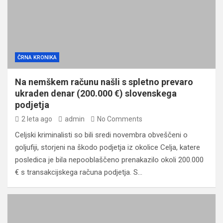
ČRNA KRONIKA
Na nemškem računu našli s spletno prevaro
ukraden denar (200.000 €) slovenskega
podjetja
2 leta ago
admin
No Comments
Celjski kriminalisti so bili sredi novembra obveščeni o
goljufiji, storjeni na škodo podjetja iz okolice Celja, katere
posledica je bila nepooblaščeno prenakazilo okoli 200.000
€ s transakcijskega računa podjetja. S…