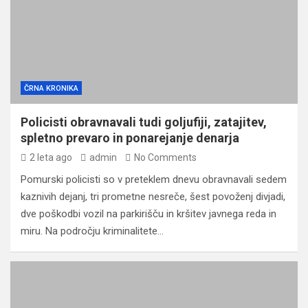
ČRNA KRONIKA
Policisti obravnavali tudi goljufiji, zatajitev,
spletno prevaro in ponarejanje denarja
2 leta ago
admin
No Comments
Pomurski policisti so v preteklem dnevu obravnavali sedem
kaznivih dejanj, tri prometne nesreče, šest povoženj divjadi,
dve poškodbi vozil na parkirišču in kršitev javnega reda in
miru. Na področju kriminalitete…