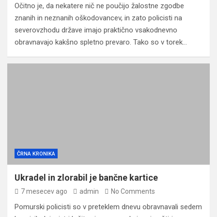
Očitno je, da nekatere nič ne poučijo žalostne zgodbe
znanih in neznanih oškodovancev, in zato policisti na
severovzhodu države imajo praktično vsakodnevno
obravnavajo kakšno spletno prevaro. Tako so v torek…
ČRNA KRONIKA
Ukradel in zlorabil je bančne kartice
7 mesecev ago
admin
No Comments
Pomurski policisti so v preteklem dnevu obravnavali sedem