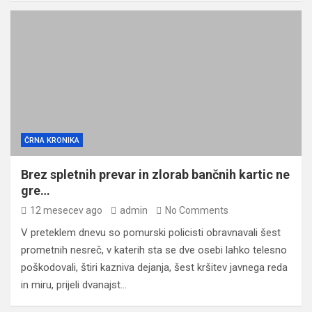
ČRNA KRONIKA
Brez spletnih prevar in zlorab bančnih kartic ne
gre…
12 mesecev ago
admin
No Comments
V preteklem dnevu so pomurski policisti obravnavali šest
prometnih nesreč, v katerih sta se dve osebi lahko telesno
poškodovali, štiri kazniva dejanja, šest kršitev javnega reda
in miru, prijeli dvanajst…