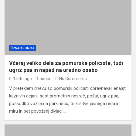
ČRNA KRONIKA
Včeraj veliko dela za pomurske policiste, tudi
ugriz psa in napad na uradno osebo
1 leto ago
admin
No Comments
V preteklem dnevu so pomurski policisti obravnavali enajst
kaznivih dejanj, šest prometnih nesreč, požar, ugriz psa,
poškodbo vozila na parkirišču, tri kršitve javnega reda in
miru in pet povoženj divjadi.…