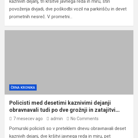
kaznivih dejanj, tri kršitve javnega reda in miru, štiri
povoženja divjadi, dve poškodbi vozil na parkirišču in devet
prometnih nesreč. V prometni…
ČRNA KRONIKA
Policisti med desetimi kaznivimi dejanji
obravnavali tudi po dve grožnji in zatajitvi…
7 mesecev ago
admin
No Comments
Pomurski policisti so v preteklem dnevu obravnavali deset
kaznivih dejanj, dve kršitvi javnega reda in miru, pet