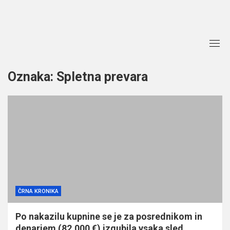
Skip
to
content
Oznaka:
Spletna prevara
ČRNA KRONIKA
Po nakazilu kupnine se je za posrednikom in
denarjem (82.000 €) izgubila vsaka sled…