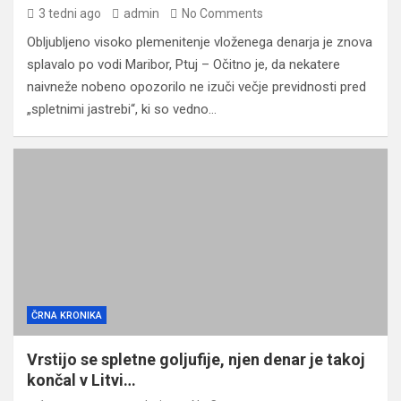
3 tedni ago
admin
No Comments
Obljubljeno visoko plemenitenje vloženega denarja je znova
splavalo po vodi Maribor, Ptuj – Očitno je, da nekatere
naivneže nobeno opozorilo ne izuči večje previdnosti pred
„spletnimi jastrebi“, ki so vedno…
ČRNA KRONIKA
Vrstijo se spletne goljufije, njen denar je takoj
končal v Litvi…