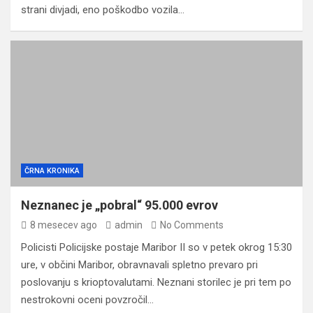
strani divjadi, eno poškodbo vozila…
ČRNA KRONIKA
Neznanec je „pobral“ 95.000 evrov
8 mesecev ago
admin
No Comments
Policisti Policijske postaje Maribor II so v petek okrog 15:30
ure, v občini Maribor, obravnavali spletno prevaro pri
poslovanju s krioptovalutami. Neznani storilec je pri tem po
nestrokovni oceni povzročil…