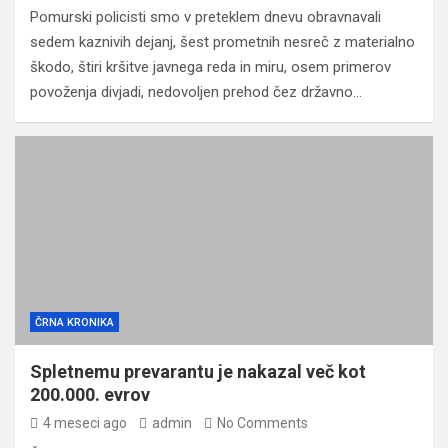
Pomurski policisti smo v preteklem dnevu obravnavali
sedem kaznivih dejanj, šest prometnih nesreč z materialno
škodo, štiri kršitve javnega reda in miru, osem primerov
povoženja divjadi, nedovoljen prehod čez državno…
ČRNA KRONIKA
Spletnemu prevarantu je nakazal več kot
200.000. evrov
4 meseci ago
admin
No Comments