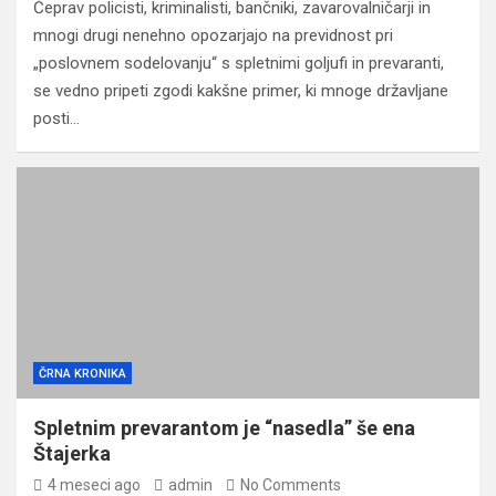
Čeprav policisti, kriminalisti, bančniki, zavarovalničarji in
mnogi drugi nenehno opozarjajo na previdnost pri
„poslovnem sodelovanju“ s spletnimi goljufi in prevaranti,
se vedno pripeti zgodi kakšne primer, ki mnoge državljane
posti…
ČRNA KRONIKA
Spletnim prevarantom je “nasedla” še ena
Štajerka
4 meseci ago
admin
No Comments