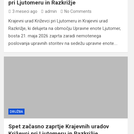
pri Ljutomeru in Razkrižje
3 meseci ago
admin
No Comments
Krajevni urad Križevci pri Ljutomeru in Krajevni urad
Razkrižje, ki delujeta na območju Upravne enote Ljutomer,
bosta 21. maja 2026 zaprta zaradi nemotenega
poslovanja upravnih storitev na sedežu upravne enote.…
DRUŽBA
Spet začasno zaprtje Krajevnih uradov
Križevci pri Ljutomeru in Razkrižje