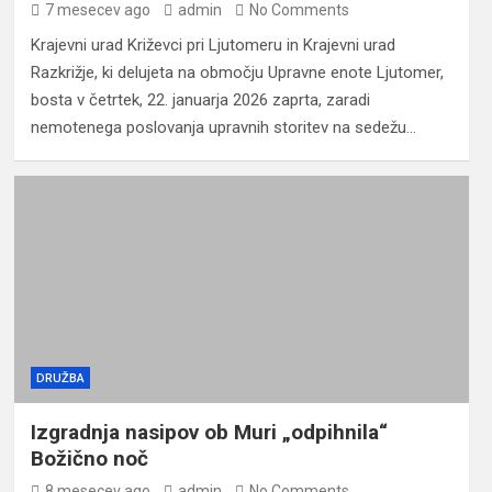
7 mesecev ago
admin
No Comments
Krajevni urad Križevci pri Ljutomeru in Krajevni urad
Razkrižje, ki delujeta na območju Upravne enote Ljutomer,
bosta v četrtek, 22. januarja 2026 zaprta, zaradi
nemotenega poslovanja upravnih storitev na sedežu…
DRUŽBA
Izgradnja nasipov ob Muri „odpihnila“
Božično noč
8 mesecev ago
admin
No Comments