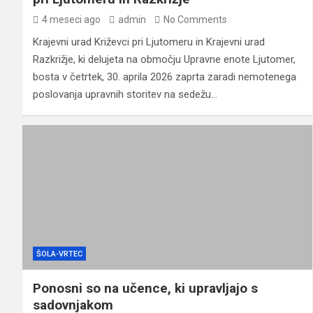
4 meseci ago
admin
No Comments
Krajevni urad Križevci pri Ljutomeru in Krajevni urad
Razkrižje, ki delujeta na območju Upravne enote Ljutomer,
bosta v četrtek, 30. aprila 2026 zaprta zaradi nemotenega
poslovanja upravnih storitev na sedežu…
ŠOLA-VRTEC
Ponosni so na učence, ki upravljajo s
sadovnjakom