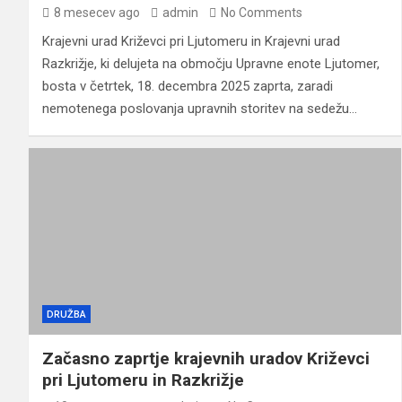
8 mesecev ago
admin
No Comments
Krajevni urad Križevci pri Ljutomeru in Krajevni urad
Razkrižje, ki delujeta na območju Upravne enote Ljutomer,
bosta v četrtek, 18. decembra 2025 zaprta, zaradi
nemotenega poslovanja upravnih storitev na sedežu…
DRUŽBA
Začasno zaprtje krajevnih uradov Križevci
pri Ljutomeru in Razkrižje