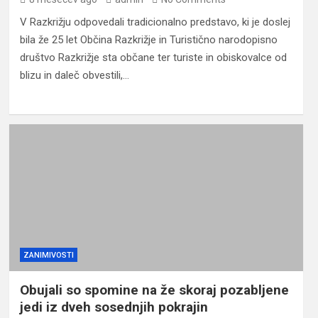
V Razkrižju odpovedali tradicionalno predstavo, ki je doslej
bila že 25 let Občina Razkrižje in Turistično narodopisno
društvo Razkrižje sta občane ter turiste in obiskovalce od
blizu in daleč obvestili,…
ZANIMIVOSTI
Obujali so spomine na že skoraj pozabljene
jedi iz dveh sosednjih pokrajin