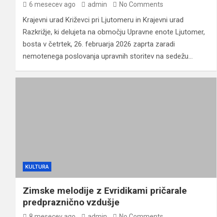
6 mesecev ago
admin
No Comments
Krajevni urad Križevci pri Ljutomeru in Krajevni urad
Razkrižje, ki delujeta na območju Upravne enote Ljutomer,
bosta v četrtek, 26. februarja 2026 zaprta zaradi
nemotenega poslovanja upravnih storitev na sedežu…
KULTURA
Zimske melodije z Evridikami pričarale
predpraznično vzdušje
8 mesecev ago
admin
No Comments