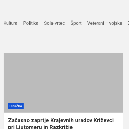
Kultura
Politika
Šola-vrtec
Šport
Veterani – vojska
DRUŽBA
Začasno zaprtje Krajevnih uradov Križevci
pri Ljutomeru in Razkrižje