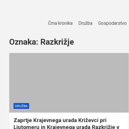
Skip
to
content
Črna kronika
Družba
Gospodarstvo
Oznaka:
Razkrižje
DRUŽBA
Zaprtje Krajevnega urada Križevci pri
Ljutomeru in Krajevnega urada Razkrižje v