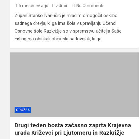
5 mesecev ago
admin
No Comments
Župan Stanko Ivanušič je mladim omogočil oskrbo
sadnega drevja, ki ga ima šola v upravljanju Učenci
Osnovne šole Razkrižje so v spremstvu učitelja Saše
Fišingerja obiskali občinski sadovnjak, ki ga…
DRUŽBA
Drugi teden bosta začasno zaprta Krajevna
urada Križevci pri Ljutomeru in Razkrižje