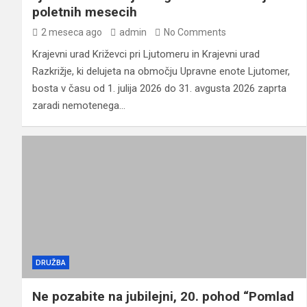
poletnih mesecih
2 meseca ago
admin
No Comments
Krajevni urad Križevci pri Ljutomeru in Krajevni urad
Razkrižje, ki delujeta na območju Upravne enote Ljutomer,
bosta v času od 1. julija 2026 do 31. avgusta 2026 zaprta
zaradi nemotenega…
DRUŽBA
Ne pozabite na jubilejni, 20. pohod “Pomlad