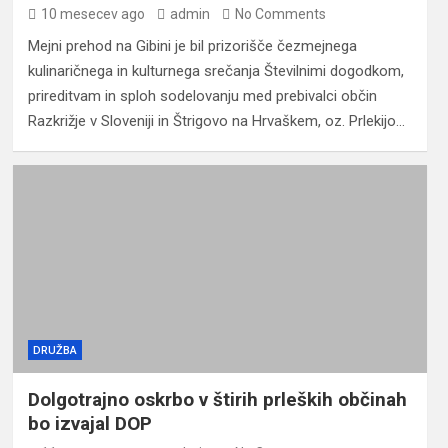
10 mesecev ago
admin
No Comments
Mejni prehod na Gibini je bil prizorišče čezmejnega
kulinaričnega in kulturnega srečanja Številnimi dogodkom,
prireditvam in sploh sodelovanju med prebivalci občin
Razkrižje v Sloveniji in Štrigovo na Hrvaškem, oz. Prlekijo…
DRUŽBA
Dolgotrajno oskrbo v štirih prleških občinah
bo izvajal DOP