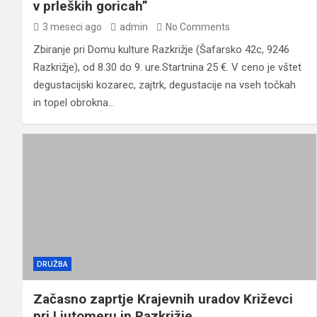
v prleških goricah”
3 meseci ago
admin
No Comments
Zbiranje pri Domu kulture Razkrižje (Šafarsko 42c, 9246
Razkrižje), od 8.30 do 9. ure.Startnina 25 €. V ceno je vštet
degustacijski kozarec, zajtrk, degustacije na vseh točkah
in topel obrokna…
DRUŽBA
Začasno zaprtje Krajevnih uradov Križevci
pri Ljutomeru in Razkrižje