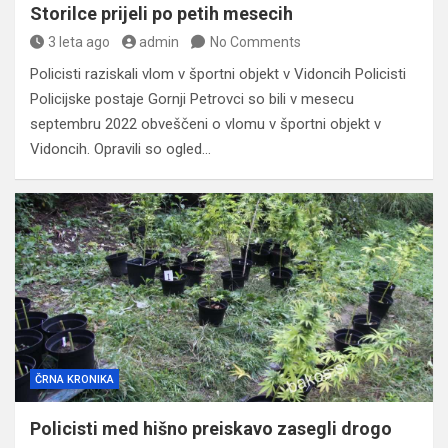
Storilce prijeli po petih mesecih
3 leta ago
admin
No Comments
Policisti raziskali vlom v športni objekt v Vidoncih Policisti
Policijske postaje Gornji Petrovci so bili v mesecu
septembru 2022 obveščeni o vlomu v športni objekt v
Vidoncih. Opravili so ogled…
ČRNA KRONIKA
Policisti med hišno preiskavo zasegli drogo