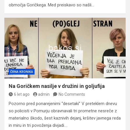
območja Goričkega. Med preiskavo so našli…
ČRNA KRONIKA
Na Goričkem nasilje v družini in goljufija
6 let ago
admin
No Comments
Pozorno pred ponarejenimi “desetaki” V preteklem dnevu
so policisti v Pomurju obravnavali tri prometne nesreče z
materialno škodo, šest kaznivih dejanj, kršitev javnega reda
in miru in tri povoženja divjadi.…