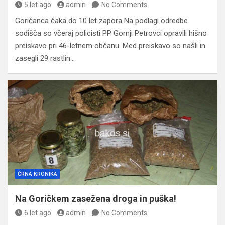
5 let ago
admin
No Comments
Goričanca čaka do 10 let zapora Na podlagi odredbe
sodišča so včeraj policisti PP Gornji Petrovci opravili hišno
preiskavo pri 46-letnem občanu. Med preiskavo so našli in
zasegli 29 rastlin…
ČRNA KRONIKA
Na Goričkem zasežena droga in puška!
6 let ago
admin
No Comments