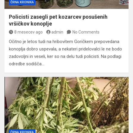
ČRNA KRONIKA
Policisti zasegli pet kozarcev posušenih
vršičkov konoplje
8 mesecev ago
admin
No Comments
Očitno je letos tudi na hribovitem Goričkem prepovedana
konoplja dobro uspevala, a nekateri pridelovalci le ne bodo
zadovoljni in veseli, ker so na delu tudi policisti. Na podlagi
odredbe sodišča…
ČRNA KRONIKA