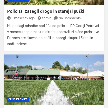
Policisti zasegli drogo in starejši puški
9 mesecev ago
admin
No Comments
Na podlagi odredbe sodišča so policisti PP Gornji Petrovci
v mesecu septembru in oktobru opravili tri hišne preiskave.
Pri vseh preiskavah so našli in zasegli skupaj 15 rastlin
sadik zelene…
ČRNA KRONIKA