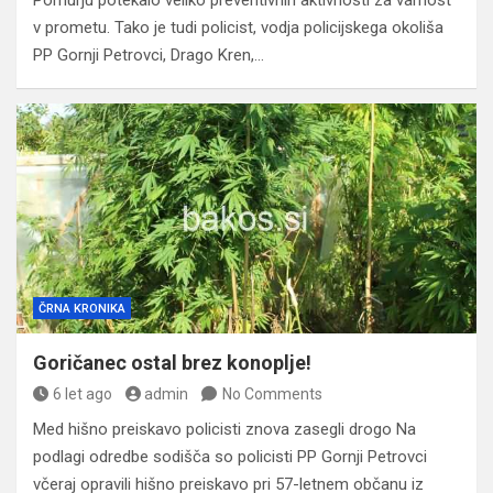
v prometu. Tako je tudi policist, vodja policijskega okoliša
PP Gornji Petrovci, Drago Kren,…
ČRNA KRONIKA
Goričanec ostal brez konoplje!
6 let ago
admin
No Comments
Med hišno preiskavo policisti znova zasegli drogo Na
podlagi odredbe sodišča so policisti PP Gornji Petrovci
včeraj opravili hišno preiskavo pri 57-letnem občanu iz