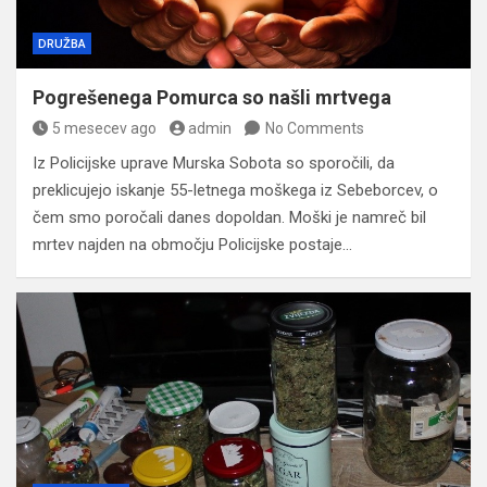
DRUŽBA
Pogrešenega Pomurca so našli mrtvega
5 mesecev ago
admin
No Comments
Iz Policijske uprave Murska Sobota so sporočili, da
preklicujejo iskanje 55-letnega moškega iz Sebeborcev, o
čem smo poročali danes dopoldan. Moški je namreč bil
mrtev najden na območju Policijske postaje…