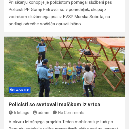
Pri sikanju konoplje je policistom pomagal službeni pes
Policisti PP Gornji Petrovci so v ponedeljek, skupaj z
vodnikom službenega psa iz EVSP Murska Sobota, na
podlagi odredbe sodišča opravili hišno…
ŠOLA-VRTEC
Policisti so svetovali malčkom iz vrtca
6 let ago
admin
No Comments
V okviru letošnjega projekta Teden mobilnosti je tudi po
Pomurju potekalo veliko preventivnih aktivnosti za varnost