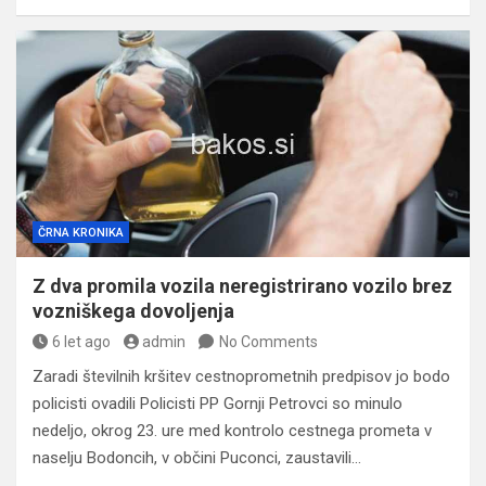
ČRNA KRONIKA
Z dva promila vozila neregistrirano vozilo brez
vozniškega dovoljenja
6 let ago
admin
No Comments
Zaradi številnih kršitev cestnoprometnih predpisov jo bodo
policisti ovadili Policisti PP Gornji Petrovci so minulo
nedeljo, okrog 23. ure med kontrolo cestnega prometa v
naselju Bodoncih, v občini Puconci, zaustavili…