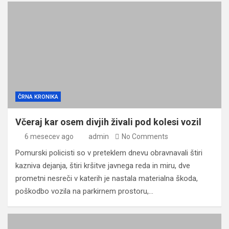
ČRNA KRONIKA
Včeraj kar osem divjih živali pod kolesi vozil
6 mesecev ago
admin
No Comments
Pomurski policisti so v preteklem dnevu obravnavali štiri
kazniva dejanja, štiri kršitve javnega reda in miru, dve
prometni nesreči v katerih je nastala materialna škoda,
poškodbo vozila na parkirnem prostoru,…