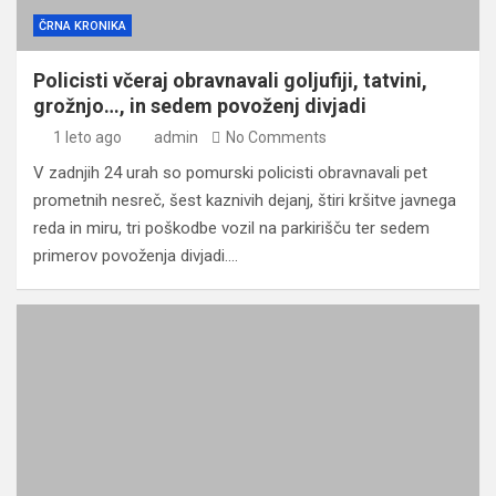
ČRNA KRONIKA
Policisti včeraj obravnavali goljufiji, tatvini,
grožnjo…, in sedem povoženj divjadi
1 leto ago
admin
No Comments
V zadnjih 24 urah so pomurski policisti obravnavali pet
prometnih nesreč, šest kaznivih dejanj, štiri kršitve javnega
reda in miru, tri poškodbe vozil na parkirišču ter sedem
primerov povoženja divjadi.…