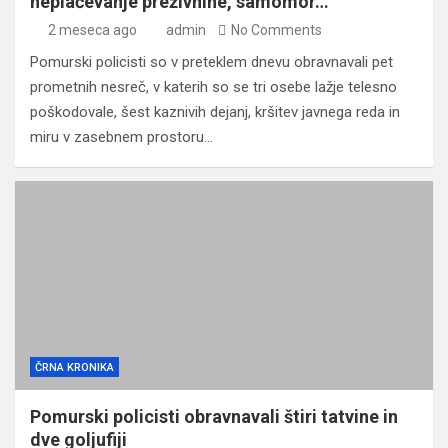
neplačevanje preživnine, samomor…
2 meseca ago
admin
No Comments
Pomurski policisti so v preteklem dnevu obravnavali pet
prometnih nesreč, v katerih so se tri osebe lažje telesno
poškodovale, šest kaznivih dejanj, kršitev javnega reda in
miru v zasebnem prostoru…
ČRNA KRONIKA
Pomurski policisti obravnavali štiri tatvine in
dve goljufiji