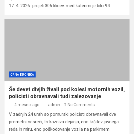
17. 4. 2026 prejeli 306 klicev, med katerimi je bilo 94…
ČRNA KRONIKA
Še devet divjih živali pod kolesi motornih vozil,
policisti obravnavali tudi zalezovanje
4 meseci ago
admin
No Comments
V zadnjih 24 urah so pomurski policisti obravnavali dve
prometni nesreči, tri kazniva dejanja, eno kršitev javnega
reda in miru, eno poškodovanje vozila na parkirnem