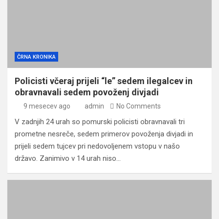
ČRNA KRONIKA
Policisti včeraj prijeli “le” sedem ilegalcev in
obravnavali sedem povoženj divjadi
9 mesecev ago
admin
No Comments
V zadnjih 24 urah so pomurski policisti obravnavali tri
prometne nesreče, sedem primerov povoženja divjadi in
prijeli sedem tujcev pri nedovoljenem vstopu v našo
državo. Zanimivo v 14 urah niso…