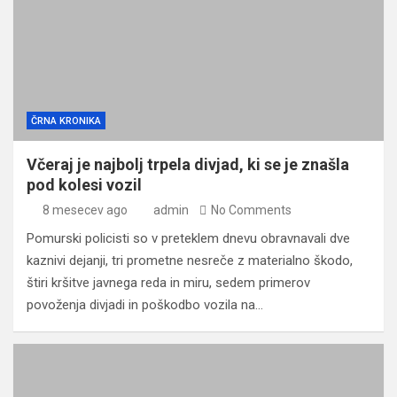
ČRNA KRONIKA
Včeraj je najbolj trpela divjad, ki se je znašla
pod kolesi vozil
8 mesecev ago
admin
No Comments
Pomurski policisti so v preteklem dnevu obravnavali dve
kaznivi dejanji, tri prometne nesreče z materialno škodo,
štiri kršitve javnega reda in miru, sedem primerov
povoženja divjadi in poškodbo vozila na…