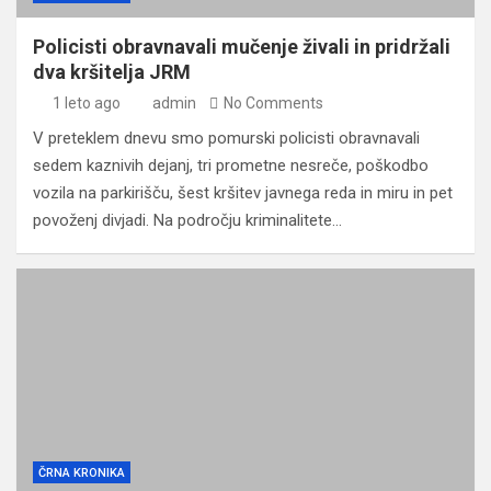
Policisti obravnavali mučenje živali in pridržali
dva kršitelja JRM
1 leto ago
admin
No Comments
V preteklem dnevu smo pomurski policisti obravnavali
sedem kaznivih dejanj, tri prometne nesreče, poškodbo
vozila na parkirišču, šest kršitev javnega reda in miru in pet
povoženj divjadi. Na področju kriminalitete…
ČRNA KRONIKA