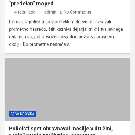
“predelan” moped
4 tedni ago
admin
No Comments
Pomurski policisti so v preteklem dnevu obravnavali
prometno nesrečo, štiri kazniva dejanja, tri kršitve javnega
reda in miru, pet povoženj divjadi in požar v naravnem
okolju. Do prometne nesreče s…
ČRNA KRONIKA
Policisti spet obravnavali nasilje v družini,