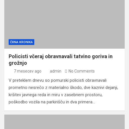
ČRNA KRONIKA
Policisti včeraj obravnavali tatvino goriva in
grožnjo
7 mesecev ago
admin
No Comments
V preteklem dnevu so pomurski policisti obravnavali
prometno nesrečo z materialno škodo, dve kaznivi dejanji,
kršitev javnega reda in miru v zasebnem prostoru,
poškodbo vozila na parkirišču in dva primera…