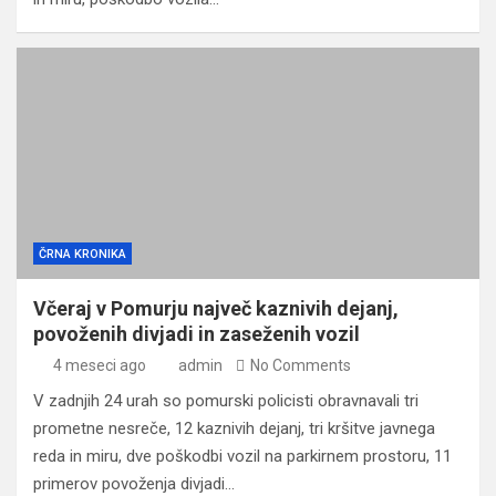
ČRNA KRONIKA
Včeraj v Pomurju največ kaznivih dejanj,
povoženih divjadi in zaseženih vozil
4 meseci ago
admin
No Comments
V zadnjih 24 urah so pomurski policisti obravnavali tri
prometne nesreče, 12 kaznivih dejanj, tri kršitve javnega
reda in miru, dve poškodbi vozil na parkirnem prostoru, 11
primerov povoženja divjadi…