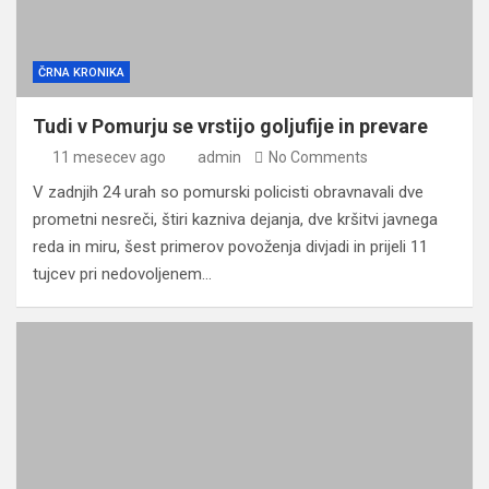
ČRNA KRONIKA
Tudi v Pomurju se vrstijo goljufije in prevare
11 mesecev ago
admin
No Comments
V zadnjih 24 urah so pomurski policisti obravnavali dve
prometni nesreči, štiri kazniva dejanja, dve kršitvi javnega
reda in miru, šest primerov povoženja divjadi in prijeli 11
tujcev pri nedovoljenem…