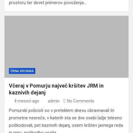
prostoru ter devet primerov povoženja…
ČRNA KRONIKA
Včeraj v Pomurju največ kršitev JRM in
kaznivih dejanj
4 meseci ago
admin
No Comments
Pomurski policisti so v preteklem dnevu obravnavali tri
prometne nesreče, v katerih sta se dve osebi lažje telesno
poškodovali, pet kaznivih dejanj, osem kršitev javnega reda
in miru, poškodbo vozila…