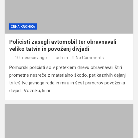
ČRNA KRONIKA
Policisti zasegli avtomobil ter obravnavali
veliko tatvin in povoženj divjadi
10 mesecev ago
admin
No Comments
Pomurski policisti so v preteklem dnevu obravnavali štiri
prometne nesreče z materialno škodo, pet kaznivih dejanj,
tri kršitve javnega reda in miru in šest primerov povoženja
divjadi. Vozniku, ki ni…