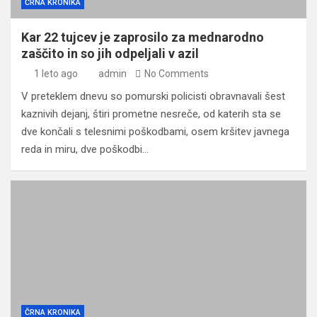
ČRNA KRONIKA
Kar 22 tujcev je zaprosilo za mednarodno
zaščito in so jih odpeljali v azil
1 leto ago
admin
No Comments
V preteklem dnevu so pomurski policisti obravnavali šest
kaznivih dejanj, štiri prometne nesreče, od katerih sta se
dve končali s telesnimi poškodbami, osem kršitev javnega
reda in miru, dve poškodbi…
ČRNA KRONIKA