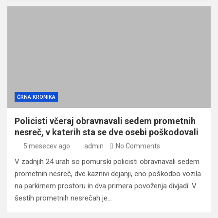
ČRNA KRONIKA
Policisti včeraj obravnavali sedem prometnih
nesreč, v katerih sta se dve osebi poškodovali
5 mesecev ago
admin
No Comments
V zadnjih 24 urah so pomurski policisti obravnavali sedem
prometnih nesreč, dve kaznivi dejanji, eno poškodbo vozila
na parkirnem prostoru in dva primera povoženja divjadi. V
šestih prometnih nesrečah je…