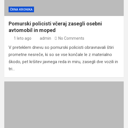
ČRNA KRONIKA
Pomurski policisti včeraj zasegli osebni
avtomobil in moped
1 leto ago
admin
No Comments
V preteklem dnevu so pomurski policisti obravnavali štiri
prometne nesreče, ki so se vse končale le z materialno
škodo, pet kršitev javnega reda in miru, zasegli dve vozili in
tri…