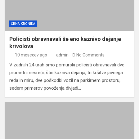
ČRNA KRONIKA
Policisti obravnavali še eno kaznivo dejanje
krivolova
10 mesecev ago
admin
No Comments
V zadnjih 24 urah smo pomurski policisti obravnavali dve
prometni nesreči, štiri kazniva dejanja, tri kršitve javnega
reda in miru, dve poškodbi vozil na parkirnem prostoru,
sedem primerov povoženja divjadi…