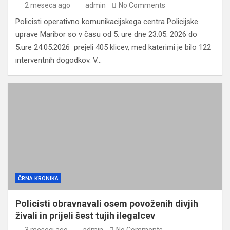
2 meseca ago
admin
No Comments
Policisti operativno komunikacijskega centra Policijske
uprave Maribor so v času od 5. ure dne 23.05. 2026 do
5.ure 24.05.2026 prejeli 405 klicev, med katerimi je bilo 122
interventnih dogodkov. V…
ČRNA KRONIKA
Policisti obravnavali osem povoženih divjih
živali in prijeli šest tujih ilegalcev