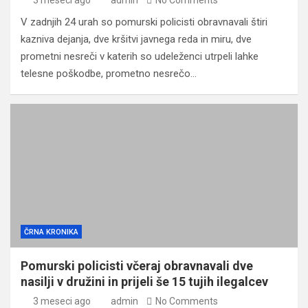
3 meseci ago
admin
No Comments
V zadnjih 24 urah so pomurski policisti obravnavali štiri
kazniva dejanja, dve kršitvi javnega reda in miru, dve
prometni nesreči v katerih so udeleženci utrpeli lahke
telesne poškodbe, prometno nesrečo…
ČRNA KRONIKA
Pomurski policisti včeraj obravnavali dve
nasilji v družini in prijeli še 15 tujih ilegalcev
3 meseci ago
admin
No Comments