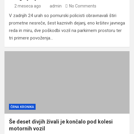
2 meseca ago
admin
No Comments
V zadnjih 24 urah so pomurski policisti obravnavali štiri
prometne nesreče, šest kaznivih dejanj, eno kršitev javnega
reda in miru, dve poškodbi vozil na parkirnem prostoru ter
tri primere povoženja…
ČRNA KRONIKA
Še deset divjih živali je končalo pod kolesi
motornih vozil