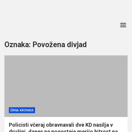
Skip
to
content
Oznaka:
Povožena divjad
ČRNA KRONIKA
Policisti včeraj obravnavali dve KD nasilja v
družini, danes pa pogosteje merijo hitrost na