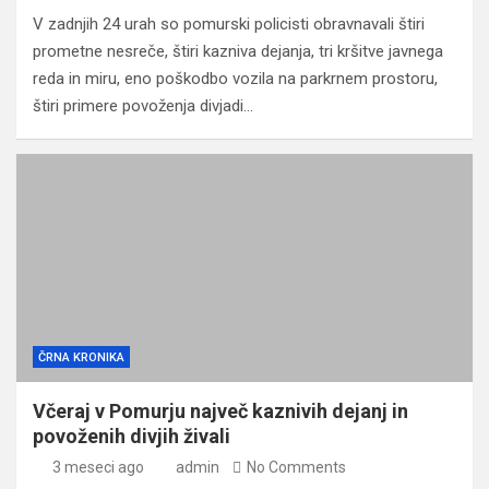
V zadnjih 24 urah so pomurski policisti obravnavali štiri
prometne nesreče, štiri kazniva dejanja, tri kršitve javnega
reda in miru, eno poškodbo vozila na parkrnem prostoru,
štiri primere povoženja divjadi…
ČRNA KRONIKA
Včeraj v Pomurju največ kaznivih dejanj in
povoženih divjih živali
3 meseci ago
admin
No Comments