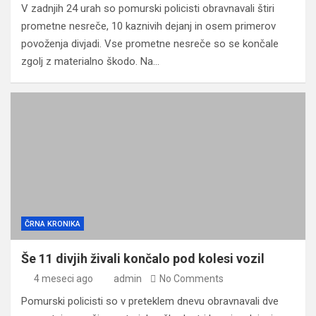
V zadnjih 24 urah so pomurski policisti obravnavali štiri
prometne nesreče, 10 kaznivih dejanj in osem primerov
povoženja divjadi. Vse prometne nesreče so se končale
zgolj z materialno škodo. Na…
ČRNA KRONIKA
Še 11 divjih živali končalo pod kolesi vozil
4 meseci ago
admin
No Comments
Pomurski policisti so v preteklem dnevu obravnavali dve