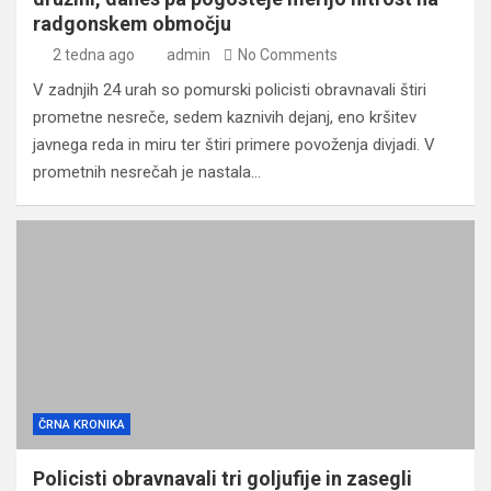
radgonskem območju
2 tedna ago
admin
No Comments
V zadnjih 24 urah so pomurski policisti obravnavali štiri
prometne nesreče, sedem kaznivih dejanj, eno kršitev
javnega reda in miru ter štiri primere povoženja divjadi. V
prometnih nesrečah je nastala…
ČRNA KRONIKA
Policisti obravnavali tri goljufije in zasegli