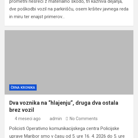
prometni nesreči z materialno škodo, tri kazniva dejanja,
dve poškodbi vozil na parkirišču, osem kršitev javnega reda
in miru ter enajst primerov…
ČRNA KRONIKA
Dva voznika na “hlajenju”, druga dva ostala
brez vozil
4 meseci ago
admin
No Comments
Policisti Operativno komunikacijskega centra Policijske
uprave Maribor smo v času od 5. ure 16. 4. 2026 do 5. ure