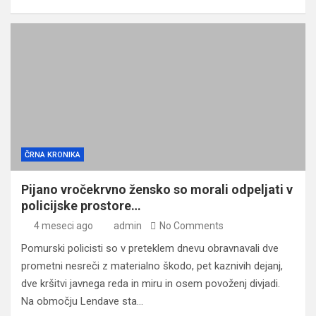
ČRNA KRONIKA
Pijano vročekrvno žensko so morali odpeljati v
policijske prostore…
4 meseci ago
admin
No Comments
Pomurski policisti so v preteklem dnevu obravnavali dve
prometni nesreči z materialno škodo, pet kaznivih dejanj,
dve kršitvi javnega reda in miru in osem povoženj divjadi.
Na območju Lendave sta…