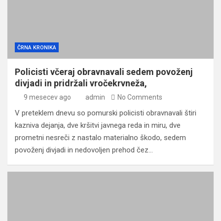
ČRNA KRONIKA
Policisti včeraj obravnavali sedem povoženj
divjadi in pridržali vročekrvneža,
9 mesecev ago
admin
No Comments
V preteklem dnevu so pomurski policisti obravnavali štiri
kazniva dejanja, dve kršitvi javnega reda in miru, dve
prometni nesreči z nastalo materialno škodo, sedem
povoženj divjadi in nedovoljen prehod čez…