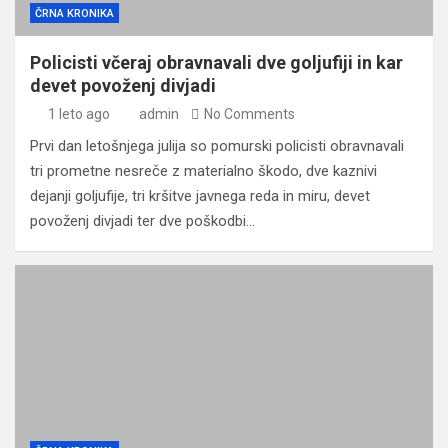
ČRNA KRONIKA
Policisti včeraj obravnavali dve goljufiji in kar
devet povoženj divjadi
1 leto ago
admin
No Comments
Prvi dan letošnjega julija so pomurski policisti obravnavali
tri prometne nesreče z materialno škodo, dve kaznivi
dejanji goljufije, tri kršitve javnega reda in miru, devet
povoženj divjadi ter dve poškodbi…