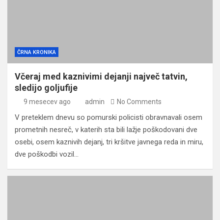
ČRNA KRONIKA
Včeraj med kaznivimi dejanji največ tatvin,
sledijo goljufije
9 mesecev ago
admin
No Comments
V preteklem dnevu so pomurski policisti obravnavali osem
prometnih nesreč, v katerih sta bili lažje poškodovani dve
osebi, osem kaznivih dejanj, tri kršitve javnega reda in miru,
dve poškodbi vozil…