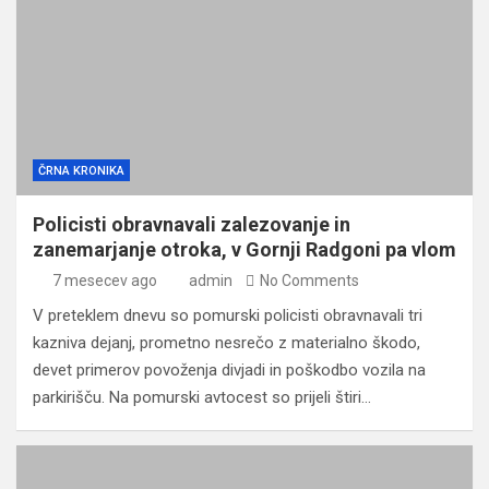
ČRNA KRONIKA
Policisti obravnavali zalezovanje in
zanemarjanje otroka, v Gornji Radgoni pa vlom
7 mesecev ago
admin
No Comments
V preteklem dnevu so pomurski policisti obravnavali tri
kazniva dejanj, prometno nesrečo z materialno škodo,
devet primerov povoženja divjadi in poškodbo vozila na
parkirišču. Na pomurski avtocest so prijeli štiri…