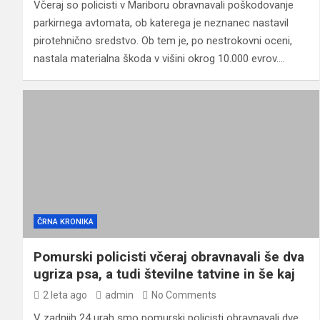
Včeraj so policisti v Mariboru obravnavali poškodovanje
parkirnega avtomata, ob katerega je neznanec nastavil
pirotehnično sredstvo. Ob tem je, po nestrokovni oceni,
nastala materialna škoda v višini okrog 10.000 evrov.…
ČRNA KRONIKA
Pomurski policisti včeraj obravnavali še dva
ugriza psa, a tudi številne tatvine in še kaj
2 leta ago
admin
No Comments
V zadnjih 24 urah smo pomurski policisti obravnavali dve