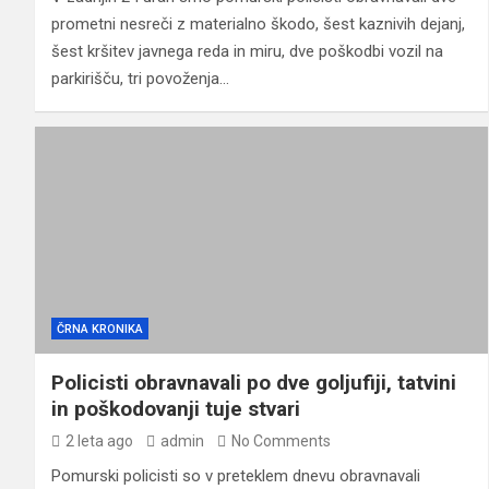
prometni nesreči z materialno škodo, šest kaznivih dejanj,
šest kršitev javnega reda in miru, dve poškodbi vozil na
parkirišču, tri povoženja…
ČRNA KRONIKA
Policisti obravnavali po dve goljufiji, tatvini
in poškodovanji tuje stvari
2 leta ago
admin
No Comments
Pomurski policisti so v preteklem dnevu obravnavali