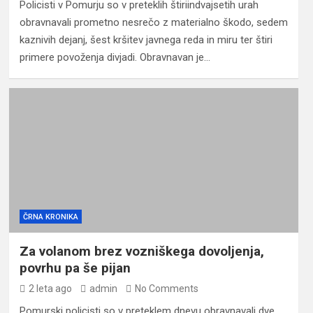
Policisti v Pomurju so v preteklih štiriindvajsetih urah
obravnavali prometno nesrečo z materialno škodo, sedem
kaznivih dejanj, šest kršitev javnega reda in miru ter štiri
primere povoženja divjadi. Obravnavan je…
ČRNA KRONIKA
Za volanom brez vozniškega dovoljenja,
povrhu pa še pijan
2 leta ago
admin
No Comments
Pomurski policisti so v preteklem dnevu obravnavali dve