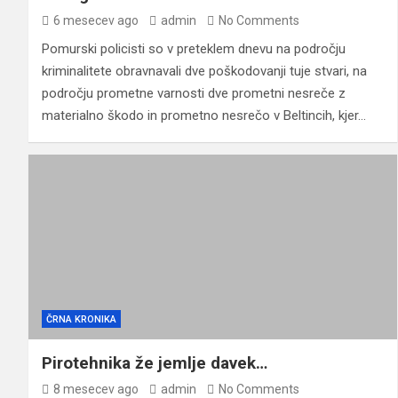
6 mesecev ago
admin
No Comments
Pomurski policisti so v preteklem dnevu na področju
kriminalitete obravnavali dve poškodovanji tuje stvari, na
področju prometne varnosti dve prometni nesreče z
materialno škodo in prometno nesrečo v Beltincih, kjer…
ČRNA KRONIKA
Pirotehnika že jemlje davek…
8 mesecev ago
admin
No Comments