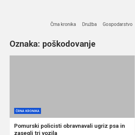
Skip
to
content
Črna kronika
Družba
Gospodarstvo
Oznaka:
poškodovanje
ČRNA KRONIKA
Pomurski policisti obravnavali ugriz psa in
zasegli tri vozila