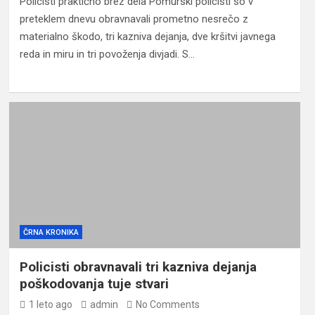
Policisti praktično brez dela Pomurski policisti so v
preteklem dnevu obravnavali prometno nesrečo z
materialno škodo, tri kazniva dejanja, dve kršitvi javnega
reda in miru in tri povoženja divjadi. S…
ČRNA KRONIKA
Policisti obravnavali tri kazniva dejanja
poškodovanja tuje stvari
1 leto ago
admin
No Comments