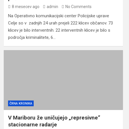
8 mesecev ago
admin
No Comments
Na Operativno komunikacijski center Policijske uprave
Celje so v zadnjih 24 urah prejeli 222 klicev občanov. 73
klicev je bilo interventnih. 22 interventnih klicev je bilo s
področja kriminalitete, 6…
ČRNA KRONIKA
V Mariboru že uničujejo „represivne“
stacionarne radarje