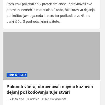
Pomurski policisti so v preteklem dnevu obravnavali dve
prometni nesreči z materialno škodo, štiri kazniva dejanja,
pet kršitev javnega reda in miru ter poškodbo vozila na
parkirišču. S področja kriminalitete…
ČRNA KRONIKA
Policisti včeraj obravnavali največ kaznivih
dejanj poškodovanja tuje stvari
2 leta ago
admin
No Comments