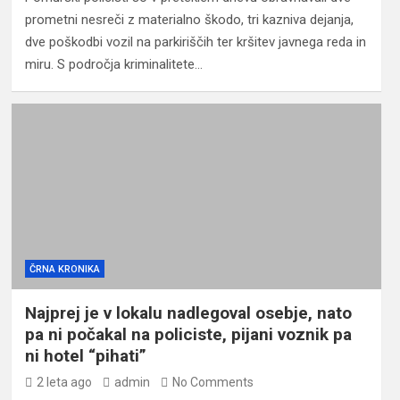
prometni nesreči z materialno škodo, tri kazniva dejanja,
dve poškodbi vozil na parkiriščih ter kršitev javnega reda in
miru. S področja kriminalitete…
ČRNA KRONIKA
Najprej je v lokalu nadlegoval osebje, nato
pa ni počakal na policiste, pijani voznik pa
ni hotel “pihati”
2 leta ago
admin
No Comments