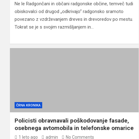
Ne le Radgončani in občani radgonske občine, temveč tudi
obiskovalci od drugod „odkrivajo“ radgonsko sramoto
povezano z vzdrževanjem dreves in drevoredov po mestu.
Tokrat se je s svojim razmišljanjem in…
ČRNA KRONIKA
Policisti obravnavali poškodovanje fasade,
osebnega avtomobila in telefonske omarice
1 leto ago
admin
No Comments