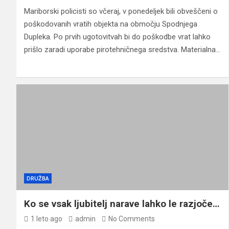
Mariborski policisti so včeraj, v ponedeljek bili obveščeni o
poškodovanih vratih objekta na območju Spodnjega
Dupleka. Po prvih ugotovitvah bi do poškodbe vrat lahko
prišlo zaradi uporabe pirotehničnega sredstva. Materialna…
DRUŽBA
Ko se vsak ljubitelj narave lahko le razjoče…
1 leto ago
admin
No Comments