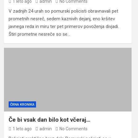
1 leto ago
admin
No Comments
V zadnjih 24 urah so pomurski policisti obravnavali pet
prometnih nesreč, sedem kaznivih dejanj, eno kršitev
javnega reda in miru ter pet primerov povoženja divjadi.
Štiri prometne nesreče so se…
ČRNA KRONIKA
Če bi vsak dan bilo kot včeraj…
1 leto ago
admin
No Comments