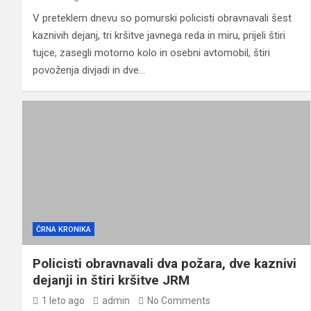
V preteklem dnevu so pomurski policisti obravnavali šest
kaznivih dejanj, tri kršitve javnega reda in miru, prijeli štiri
tujce, zasegli motorno kolo in osebni avtomobil, štiri
povoženja divjadi in dve…
ČRNA KRONIKA
Policisti obravnavali dva požara, dve kaznivi
dejanji in štiri kršitve JRM
1 leto ago
admin
No Comments