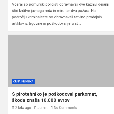
Včeraj so pomurski policisti obravnavali dve kaznivi dejanji,
štiri kršitve javnega reda in miru ter dva požara. Na
področju kriminalitete so obravnavali tatvino prodajnih
artiklov iz trgovine in poškodovanje vrat.…
ČRNA KRONIKA
S pirotehniko je poškodoval parkomat,
škoda znaša 10.000 evrov
2 leta ago
admin
No Comments