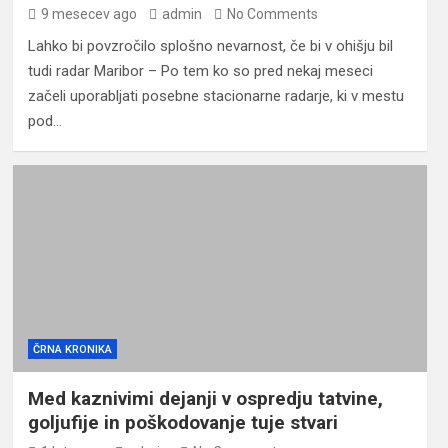
9 mesecev ago
admin
No Comments
Lahko bi povzročilo splošno nevarnost, če bi v ohišju bil
tudi radar Maribor – Po tem ko so pred nekaj meseci
začeli uporabljati posebne stacionarne radarje, ki v mestu
pod…
ČRNA KRONIKA
Med kaznivimi dejanji v ospredju tatvine,
goljufije in poškodovanje tuje stvari