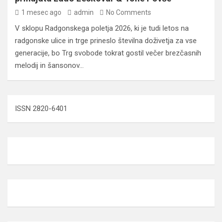
1 mesec ago
admin
No Comments
V sklopu Radgonskega poletja 2026, ki je tudi letos na
radgonske ulice in trge prineslo številna doživetja za vse
generacije, bo Trg svobode tokrat gostil večer brezčasnih
melodij in šansonov…
ISSN 2820-6401