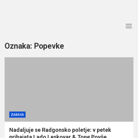
Skip
to
content
Oznaka:
Popevke
ZABAVA
Nadaljuje se Radgonsko poletje: v petek
prihajata Lado Leskovar & Tone Povše