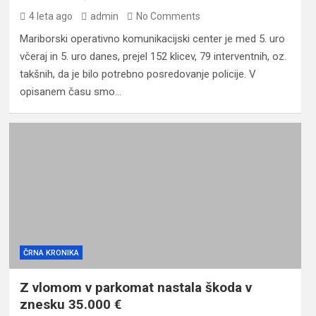
4 leta ago
admin
No Comments
Mariborski operativno komunikacijski center je med 5. uro
včeraj in 5. uro danes, prejel 152 klicev, 79 interventnih, oz.
takšnih, da je bilo potrebno posredovanje policije. V
opisanem času smo…
ČRNA KRONIKA
Z vlomom v parkomat nastala škoda v
znesku 35.000 €