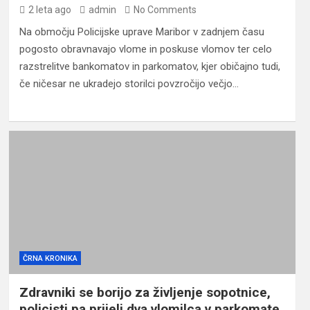
2 leta ago
admin
No Comments
Na območju Policijske uprave Maribor v zadnjem času
pogosto obravnavajo vlome in poskuse vlomov ter celo
razstrelitve bankomatov in parkomatov, kjer običajno tudi,
če ničesar ne ukradejo storilci povzročijo večjo…
ČRNA KRONIKA
Zdravniki se borijo za življenje sopotnice,
policisti pa prijeli dva vlomilca v parkomate