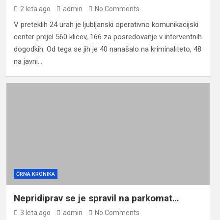
2 leta ago
admin
No Comments
V preteklih 24 urah je ljubljanski operativno komunikacijski
center prejel 560 klicev, 166 za posredovanje v interventnih
dogodkih. Od tega se jih je 40 nanašalo na kriminaliteto, 48
na javni…
ČRNA KRONIKA
Nepridiprav se je spravil na parkomat…
3 leta ago
admin
No Comments