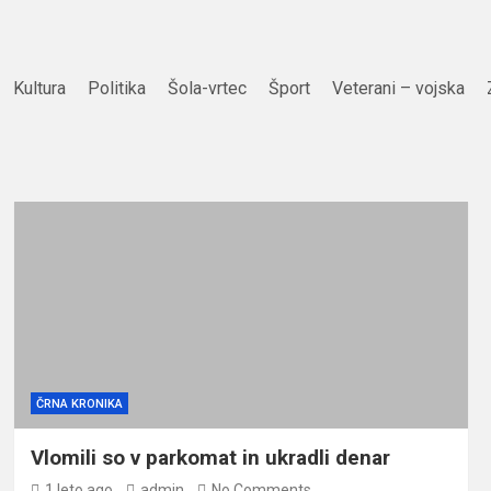
Kultura
Politika
Šola-vrtec
Šport
Veterani – vojska
ČRNA KRONIKA
Vlomili so v parkomat in ukradli denar
1 leto ago
admin
No Comments