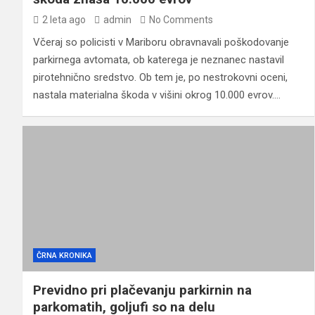
2 leta ago
admin
No Comments
Včeraj so policisti v Mariboru obravnavali poškodovanje
parkirnega avtomata, ob katerega je neznanec nastavil
pirotehnično sredstvo. Ob tem je, po nestrokovni oceni,
nastala materialna škoda v višini okrog 10.000 evrov.…
ČRNA KRONIKA
Previdno pri plačevanju parkirnin na
parkomatih, goljufi so na delu