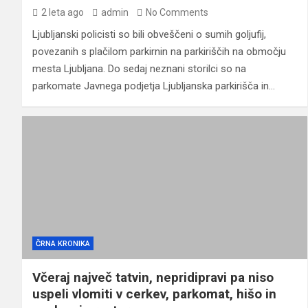
2 leta ago
admin
No Comments
Ljubljanski policisti so bili obveščeni o sumih goljufij,
povezanih s plačilom parkirnin na parkiriščih na območju
mesta Ljubljana. Do sedaj neznani storilci so na
parkomate Javnega podjetja Ljubljanska parkirišča in…
ČRNA KRONIKA
Včeraj največ tatvin, nepridipravi pa niso
uspeli vlomiti v cerkev, parkomat, hišo in