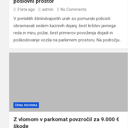
poslovni prostor
3 leta ago
admin
No Comments
V preteklih štiriindvajsetih urah so pomurski policisti
obravnavali sedem kaznivih dejanj, šest kršitev javnega
reda in miru, požar, šest primerov povoženja divjadi in
poškodovanje vozila na parkirnem prostoru. Na področju…
ČRNA KRONIKA
Z vlomom v parkomat povzročil za 9.000 €
škode