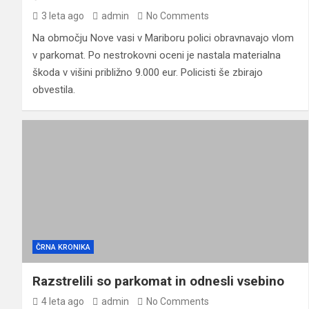
3 leta ago
admin
No Comments
Na območju Nove vasi v Mariboru polici obravnavajo vlom
v parkomat. Po nestrokovni oceni je nastala materialna
škoda v višini približno 9.000 eur. Policisti še zbirajo
obvestila.
ČRNA KRONIKA
Razstrelili so parkomat in odnesli vsebino
4 leta ago
admin
No Comments