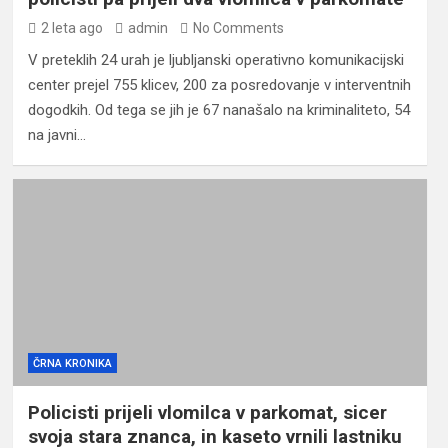
2 leta ago
admin
No Comments
V preteklih 24 urah je ljubljanski operativno komunikacijski
center prejel 755 klicev, 200 za posredovanje v interventnih
dogodkih. Od tega se jih je 67 nanašalo na kriminaliteto, 54
na javni…
ČRNA KRONIKA
Policisti prijeli vlomilca v parkomat, sicer
svoja stara znanca, in kaseto vrnili lastniku