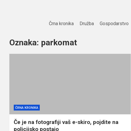
Skip
to
content
Črna kronika
Družba
Gospodarstvo
Oznaka:
parkomat
ČRNA KRONIKA
Če je na fotografiji vaš e-skiro, pojdite na
policijsko postajo