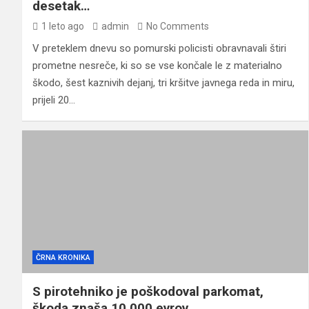
desetak…
1 leto ago
admin
No Comments
V preteklem dnevu so pomurski policisti obravnavali štiri
prometne nesreče, ki so se vse končale le z materialno
škodo, šest kaznivih dejanj, tri kršitve javnega reda in miru,
prijeli 20…
ČRNA KRONIKA
S pirotehniko je poškodoval parkomat,
škoda znaša 10.000 evrov