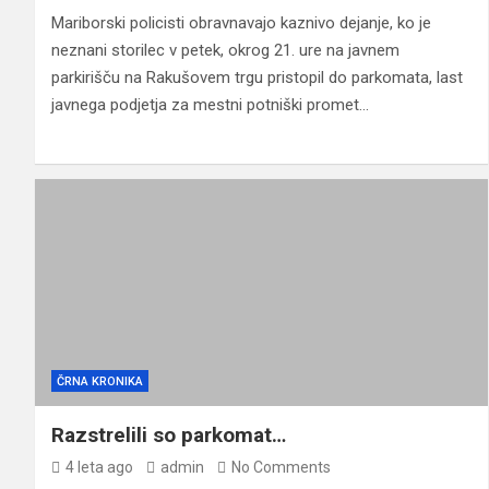
Mariborski policisti obravnavajo kaznivo dejanje, ko je
neznani storilec v petek, okrog 21. ure na javnem
parkirišču na Rakušovem trgu pristopil do parkomata, last
javnega podjetja za mestni potniški promet…
ČRNA KRONIKA
Razstrelili so parkomat…
4 leta ago
admin
No Comments