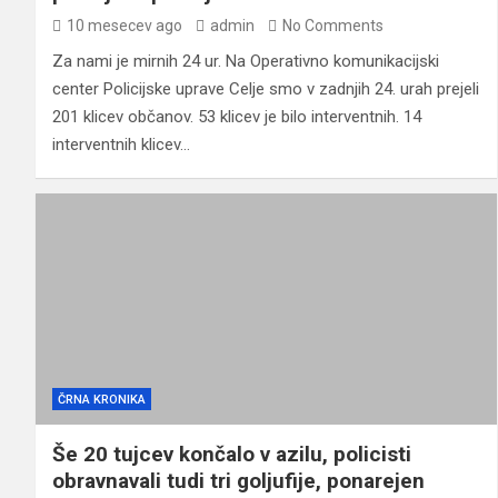
10 mesecev ago
admin
No Comments
Za nami je mirnih 24 ur. Na Operativno komunikacijski
center Policijske uprave Celje smo v zadnjih 24. urah prejeli
201 klicev občanov. 53 klicev je bilo interventnih. 14
interventnih klicev…
ČRNA KRONIKA
Še 20 tujcev končalo v azilu, policisti
obravnavali tudi tri goljufije, ponarejen