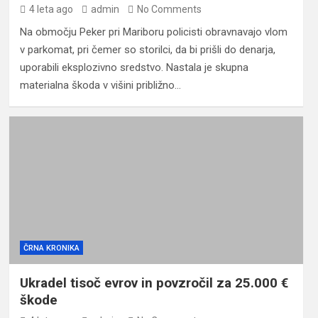
4 leta ago
admin
No Comments
Na območju Peker pri Mariboru policisti obravnavajo vlom
v parkomat, pri čemer so storilci, da bi prišli do denarja,
uporabili eksplozivno sredstvo. Nastala je skupna
materialna škoda v višini približno…
ČRNA KRONIKA
Ukradel tisoč evrov in povzročil za 25.000 €
škode