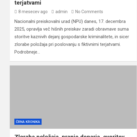
terjatvami
8 mesecev ago
admin
No Comments
Nacionalni preiskovalni urad (NPU) danes, 17. decembra
2025, opravlja več hišnih preiskav zaradi obravnave suma
storitve kaznivih dejanj gospodarske kriminalitete, in sicer
zlorabe položaja pri poslovanju s fiktivnimi terjatvami.
Podrobneje…
ČRNA KRONIKA
Zloraba položaja, pranje denarja, overitev