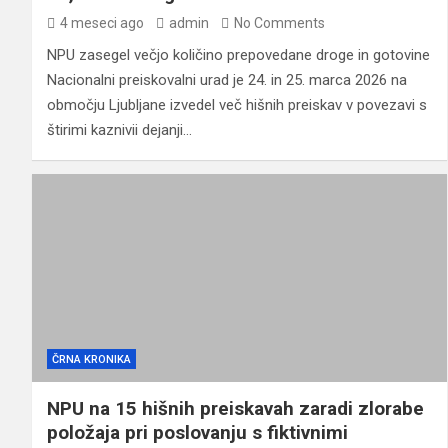
4 meseci ago
admin
No Comments
NPU zasegel večjo količino prepovedane droge in gotovine
Nacionalni preiskovalni urad je 24. in 25. marca 2026 na
območju Ljubljane izvedel več hišnih preiskav v povezavi s
štirimi kaznivii dejanji…
ČRNA KRONIKA
NPU na 15 hišnih preiskavah zaradi zlorabe
položaja pri poslovanju s fiktivnimi