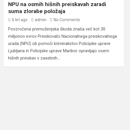
NPU na osmih hišnih preiskavah zaradi
suma zlorabe položaja
6 let ago
admin
No Comments
Povzročena premoženjska škoda znaša več kot 30
milijonov evrov Preiskovalci Nacionalnega preiskovalnega
urada (NPU) ob pomoči kriminalistov Policijske uprave
Ljubljana in Policijske uprave Maribor opravljajo osem
hišnih preiskav v zasebnih…