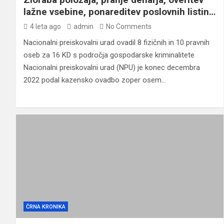
lažne vsebine, ponareditev poslovnih listin…
4 leta ago
admin
No Comments
Nacionalni preiskovalni urad ovadil 8 fizičnih in 10 pravnih
oseb za 16 KD s področja gospodarske kriminalitete
Nacionalni preiskovalni urad (NPU) je konec decembra
2022 podal kazensko ovadbo zoper osem…
ČRNA KRONIKA