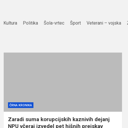
Kultura
Politika
Šola-vrtec
Šport
Veterani – vojska
ČRNA KRONIKA
Zaradi suma korupcijskih kaznivih dejanj
NPU včeraj izvedel pet hišnih preiskav