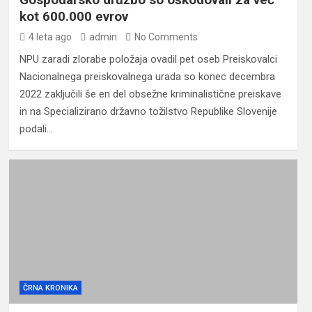
kot 600.000 evrov
4 leta ago
admin
No Comments
NPU zaradi zlorabe položaja ovadil pet oseb Preiskovalci
Nacionalnega preiskovalnega urada so konec decembra
2022 zaključili še en del obsežne kriminalistične preiskave
in na Specializirano državno tožilstvo Republike Slovenije
podali…
ČRNA KRONIKA