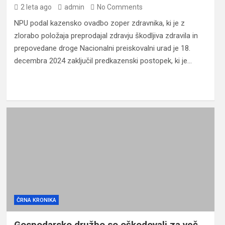
2 leta ago
admin
No Comments
NPU podal kazensko ovadbo zoper zdravnika, ki je z
zlorabo položaja preprodajal zdravju škodljiva zdravila in
prepovedane droge Nacionalni preiskovalni urad je 18.
decembra 2024 zaključil predkazenski postopek, ki je…
ČRNA KRONIKA
Gospodarsko družbo so oškodovali za več