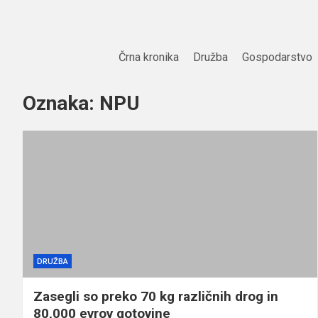
Skip
to
content
Črna kronika
Družba
Gospodarstvo
Oznaka:
NPU
DRUŽBA
Zasegli so preko 70 kg različnih drog in
80,000 evrov gotovine