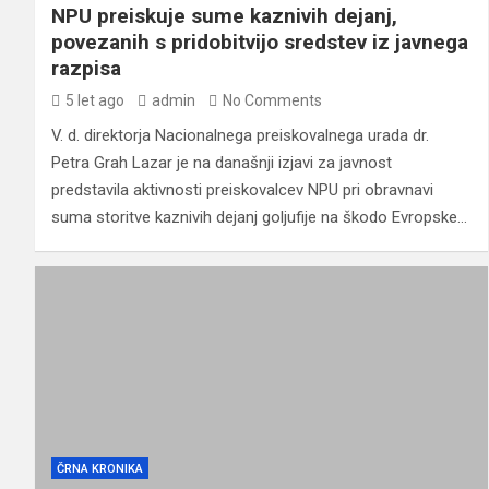
NPU preiskuje sume kaznivih dejanj,
povezanih s pridobitvijo sredstev iz javnega
razpisa
5 let ago
admin
No Comments
V. d. direktorja Nacionalnega preiskovalnega urada dr.
Petra Grah Lazar je na današnji izjavi za javnost
predstavila aktivnosti preiskovalcev NPU pri obravnavi
suma storitve kaznivih dejanj goljufije na škodo Evropske…
ČRNA KRONIKA