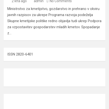
2 leta ago
admin
No Comments
Ministrstvo za kmetijstvo, gozdarstvo in prehrano v okviru
javnih razpisov za ukrepe Programa razvoja podeželja
Skupne kmetijske politike redno objavlja tudi ukrep Podpora
za vzpostavitev gospodarstev mladih kmetov. Spopadanje
z…
ISSN 2820-6401