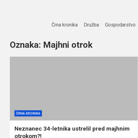
Skip
to
content
Črna kronika
Družba
Gospodarstvo
Oznaka:
Majhni otrok
ČRNA KRONIKA
Neznanec 34-letnika ustrelil pred majhnim
otrokom?!