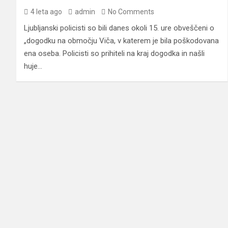
4 leta ago
admin
No Comments
Ljubljanski policisti so bili danes okoli 15. ure obveščeni o
„dogodku na območju Viča, v katerem je bila poškodovana
ena oseba. Policisti so prihiteli na kraj dogodka in našli
huje…